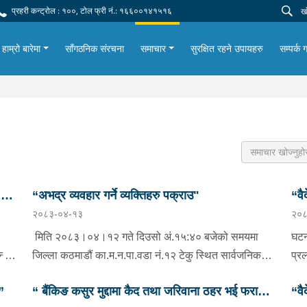
प्रहरी कन्ट्रोल : १००, टोल फ्री नं.: १६६००१४१५१६
हाम्रो बारेमा
साँगठनिक संरचना
समाचार
सुरक्षित रहने उपायहरु
सम्पर्क ग
छु
“अभद्र व्यवहार गर्ने व्यक्तिहरु पक्राउ"
“वै
२०८३-०४-१३
२०८
भनि
मिति २०८३।०४।१२ गते दिउसो अं.१५:४० बजेको समयमा
घटन
दै
जिल्ला कठमाडौं का.म.न.पा.वडा नं.१२ टेकु स्थित सार्वजनिक
प्र
स्थानमा आवत जावत गर्ने सर्वसाधारण मानिस तथा महिलाहरु
लाम
”
“ बैंकिङ कसुर मुद्दामा कैद तथा जरिवाना ठहर भई फरार
“वै
समेतलाई गाली गलौज गर्ने धाकधम्की तथा दु:ख हैरानी दिइ अभद्र
भएक