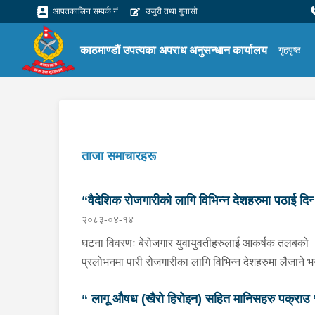
आपतकालिन सम्पर्क नं
उजुरी तथा गुनासो
काठमाण्डौं उपत्यका अपराध अनुसन्धान कार्यालय
गृहपृष्ठ
ताजा समाचारहरू
“वैदेशिक रोजगारीको लागि विभिन्न देशहरुमा पठाई दिन्
२०८३-०४-१४
भनि ठगी गर्ने व्यक्तिहरु पक्राउ"
घटना विवरणः बेरोजगार युवायुवतीहरुलाई आकर्षक तलबको
प्रलोभनमा पारी रोजगारीका लागि विभिन्न देशहरुमा लैजाने भन्
लामो समयसम्म झुक्यानमा राखि विदेश नपठाई सम्पर्क विहीन
“ लागू औषध (खैरो हिरोइन) सहित मानिसहरु पक्राउ 
भएकोमा पीडितहरुले दिएको जाहेरी दरखास्त उपर अनुसन्धान