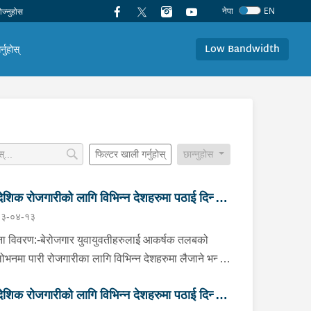
नेपा
EN
Low Bandwidth
र्नुहोस्
फिल्टर खाली गर्नुहोस्
छान्नुहोस
देशिक रोजगारीको लागि विभिन्न देशहरुमा पठाई दिन्छु
३-०४-१३
 ठगी गर्ने व्यक्तिहरु पक्राउ"
ा विवरण:-बेरोजगार युवायुवतीहरुलाई आकर्षक तलबको
लोभनमा पारी रोजगारीका लागि विभिन्न देशहरुमा लैजाने भन्दै
ो समयसम्म झुक्यानमा राखि विदेश नपठाई सम्पर्क विहीन
देशिक रोजगारीको लागि विभिन्न देशहरुमा पठाई दिन्छु
ोमा पीडितहरुले दिएको जाहेरी दरखास्त उपर अनुसन्धान