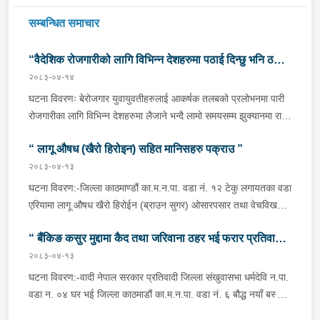
सम्बन्धित समाचार
“वैदेशिक रोजगारीको लागि विभिन्न देशहरुमा पठाई दिन्छु भनि ठगी
२०८३-०४-१४
गर्ने व्यक्तिहरु पक्राउ"
घटना विवरणः बेरोजगार युवायुवतीहरुलाई आकर्षक तलबको प्रलोभनमा पारी
रोजगारीका लागि विभिन्न देशहरुमा लैजाने भन्दै लामो समयसम्म झुक्यानमा राखि
विदेश नपठाई सम्पर्क विहीन भएकोमा पीडितहरुले दिएको जाहेरी दरखास्त उपर
“ लागू औषध (खैरो हिरोइन) सहित मानिसहरु पक्राउ ”
अनुसन्धान हुँदा विदेश पठाउने भनि ठगी गर्ने निम्न प्रतिवादीहरुलाई काठमाडौं
उपत्यकाका विभिन्न स्थानहरुबाट पक्राउ गरी थप अनुसन्धान तथा आवश्यक
२०८३-०४-१३
कारवाहीको लागि वैदेशिक रोजगार विभाग ताहाचल, काठमाडौं पठाईएको ।
घटना विवरण:-जिल्ला काठमाण्डौं का.म.न.पा. वडा नं. १२ टेकु लगायतका वडा
पक्राउ व्यक्तिहरुको विवरणः-१. नाम थर :- पवन कुमार के.सी.
एरियामा लागू औषध खैरो हिरोईन (ब्राउन सुगर) ओसारपसार तथा वेचविखन
(बिक्रम) उमेर :- ३२ वर्ष स्थायी वतन :- जिल्ला दाङ राप्ती
भई रहेको भन्ने विशेष सूचनाको आधारमा यस कार्यालयबाट खटिई गएको प्रहरी
गा.पा. वडा नं.०६ । हाल :- जिल्ला काठमाडौं टोखा न.पा. वडा
“ बैंकिङ कसुर मुद्दामा कैद तथा जरिवाना ठहर भई फरार प्रतिवादी
टोलीले मिति २०८३/०४/१२ गते अं १९;०० बजेको समयमा जिल्ला काठमाण्डौं
नं.१० । देश :- सिंगापुर रकम :-
का.म.न.पा.वडा नं.१२ टेकु मयलवारीमा बा ४६ प १६२ नम्बरको स्कुटर रोकी
२०८३-०४-१३
पक्राउ”
रु.७,००,०००।– (सात लाख)पक्राउ मिति :- २०८३/०४/१४ गते ।
बसेका निम्न मानिसहरूलाई पक्राउ गरी निम्न परिमाणमा रहेको लागु औषध खैरो
घटना विवरण:-वादी नेपाल सरकार प्रतिवादी जिल्ला संखुवासभा धर्मदेवि न.पा.
पक्राउ स्थान :- जिल्ला काठमाडौं का.म.न.पा. वडा नं.१० । पीडित संख्या
हेरोइन जस्तो वस्तु लगायतका दसीहरू बरामद गरी लागू औषध नियन्त्रण ऐन,
वडा न. ०४ घर भई जिल्ला काठमाडौं का.म.न.पा. वडा नं. ६ बौद्ध नयाँ बस्ती
:- २ जना ।२. नाम थर :- सुधिर प्रसाद जयसवाल उमेर
२०३३ बमोजिमको कसुरमा थप अनुसन्धान तथा आवश्यक कारबाहीको लागि
बस्ने वर्ष ५९ को दुर्गा बहादुर भण्डारी भएको २ (दुई) वटा बैंकिङ कसुर (मुद्दा नं.