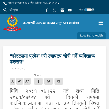
प्रहरी कन्ट्रोल : १००, टोल फ्री नं.: १६६००१४१५१६
नेपा
EN
काठमाण्डौं उपत्यका अपराध अनुसन्धान कार्यालय
Low Bandwidth
“होस्टलमा प्रबेश गरी ल्यापटप चोरी गर्ने व्यक्तिहरू
पक्राउ”
२०८१-०८-०२
Share
-
+
A
A
A
मिति २०८१।०६।२२ गते तथा मिति
२०८१/०७/२४ गते दिनको समयमा
का.जि.का.म.न.पा. वडा
नं. ३२ तिनकुने स्थित