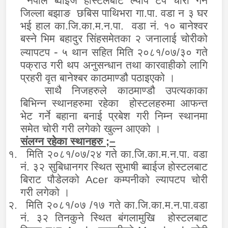
नेपाल ब्वाईज होस्टलबाट ल्याप टप चोरी गर्ने
जिल्ला बझाङ छबिस पाथिभरा गा.पा. वडा न ३ घर
भई हाल का.जि.का.म.न.पा. वडा नं. १० बानेश्वर
बस्ने भिम बहादुर सिंहसमेतका २ जनालाई चोरीको
-
ल्यापटप
५ थान सहित मिति
२०८१/०७/३०
गते
पक्राउ गरी थप अनुसन्धान तथा कारवाहीको लागि
प्रहरी वृत बानेश्बर काठमाण्डौ पठाइएको ।
साथै निजहरुले काठमाण्डौ उपत्यकाका
बिभिन्न स्थानहरुमा रहेका होस्टलहरुमा आफन्त
भेट गर्ने बहाना बनाई प्रबेश गरी निम्न स्थानमा
समेत चोरी गरी लगेको खुल्न आएको ।
संलग्न रहेका स्थानहरु ;–
१.
मिति २०८१/०७/२४ गते का.जि.का.म.न.पा. वडा
नं. ३२ सुबिधानगर स्थित सुभाषी ब्वाईज होस्टलबाट
बिराट पौडेलको
Acer
कम्पनीको ल्यापटप चोरी
गरी लगेको ।
२.
मिति २०८१/०७ /१७ गते का.जि.का.म.न.पा.वडा
नं. ३२ तिनकुने स्थित बंगलामुखि होस्टलबाट