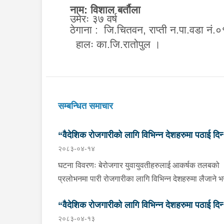
नाम: विशाल बर्तौला
उमेरः ३७ वर्ष
ठेगाना :
जि.चितवन, राप्ती न.पा.वडा नं.०
हालः का.जि.रातोपुल ।
सम्बन्धित समाचार
“वैदेशिक रोजगारीको लागि विभिन्न देशहरुमा पठाई दिन्
२०८३-०४-१४
भनि ठगी गर्ने व्यक्तिहरु पक्राउ"
घटना विवरणः बेरोजगार युवायुवतीहरुलाई आकर्षक तलबको
प्रलोभनमा पारी रोजगारीका लागि विभिन्न देशहरुमा लैजाने भन्
लामो समयसम्म झुक्यानमा राखि विदेश नपठाई सम्पर्क विहीन
“वैदेशिक रोजगारीको लागि विभिन्न देशहरुमा पठाई दिन्
भएकोमा पीडितहरुले दिएको जाहेरी दरखास्त उपर अनुसन्धान
२०८३-०४-१३
हुँदा विदेश पठाउने भनि ठगी गर्ने निम्न प्रतिवादीहरुलाई काठम
भनि ठगी गर्ने व्यक्तिहरु पक्राउ"