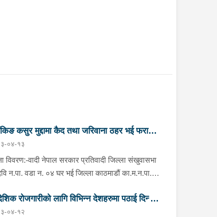
ैंकिङ कसुर मुद्दामा कैद तथा जरिवाना ठहर भई फरार
३-०४-१३
तिवादी पक्राउ”
ा विवरण:-वादी नेपाल सरकार प्रतिवादी जिल्ला संखुवासभा
मदेवि न.पा. वडा न. ०४ घर भई जिल्ला काठमाडौं का.म.न.पा.
नं. ६ बौद्ध नयाँ बस्ती बस्ने वर्ष ५९ को दुर्गा बहादुर भण्डारी
देशिक रोजगारीको लागि विभिन्न देशहरुमा पठाई दिन्छु
ो २ (दुई) वटा बैंकिङ कसुर (मुद्दा नं. ०८०-C१- ४२२१ र
३-०४-१२
-C१- ४२२२) मुद्दामा सम्मानित काठमाडौं जिल्ला अदालत,
 ठगी गर्ने व्यक्तिहरु पक्राउ"