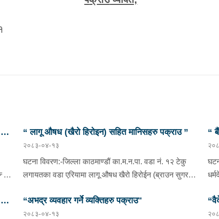
१
छु
“ लागू औषध (खैरो हिरोइन) सहित मानिसहरु पक्राउ ”
“ ब
२०८३-०४-१३
२०८
प्र
घटना विवरण:-जिल्ला काठमाण्डौं का.म.न.पा. वडा नं. १२ टेकु
घटन
दै
लगायतका वडा एरियामा लागू औषध खैरो हिरोईन (ब्राउन सुगर)
धर्
ओसारपसार तथा वेचविखन भई रहेको भन्ने विशेष सूचनाको
वडा 
छु
“अभद्र व्यवहार गर्ने व्यक्तिहरु पक्राउ"
“वै
आधारमा यस कार्यालयबाट खटिई गएको प्रहरी टोलीले मिति
भएक
२०८३-०४-१३
२०८
ाडौं
२०८३/०४/१२ गते अं १९;०० बजेको समयमा जिल्ला काठमाण्डौं
०८०
भनि