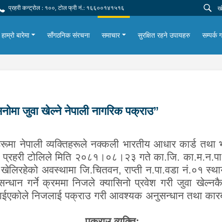
प्रहरी कन्ट्रोल : १००, टोल फ्री नं.: १६६००१४१५१६
हाम्रो बारेमा
साँगठनिक संरचना
समाचार
सुरक्षित रहने उपायहरु
सम्पर्क ग
ोमा जुवा खेल्ने नेपाली नागरिक पक्राउ”
रूमा नेपाली व्यक्तिहरूले नक्कली भारतीय आधार कार्ड तथा भो
प्रहरी टोलिले मिति २०८१।०८।२३ गते का.जि. का.म.न.पा.
 खेलिरहेको अवस्थामा जि.चितवन, राप्ती न.पा.वडा नं.०१ स्थ
न्धान गर्ने क्रममा निजले क्यासिनो प्रवेश गरी जुवा खेल्न
पाईएकोले निजलाई पक्राउ गरी आवश्यक अनुसन्धान तथा कारबा
प
क्राउ
व्यक्ति;