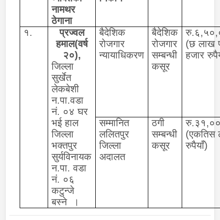
नामथर
ठेगाना
१.
प्रज्वल
बैदेशिक
बैदेशिक
रु.६,५०
हमाल(वर्ष
रोजगार
रोजगार
(छ लाख 
२०),
न्यायाधिकरण
सम्बन्धी
हजार रुपैय
जिल्ला
कसूर
सुर्खेत
लेकबेशी
न.पा.वडा
नं. ०४ घर
भई हाल
सम्मानित
ठगी
रु.३१,०
जिल्ला
ललितपुर
सम्बन्धी
(एकतिस
भक्तपुर
जिल्ला
कसूर
रुपैयाँ)
सुर्यविनायक
अदालत
न.पा. वडा
नं. ०६
कटुन्जे
बस्ने ।