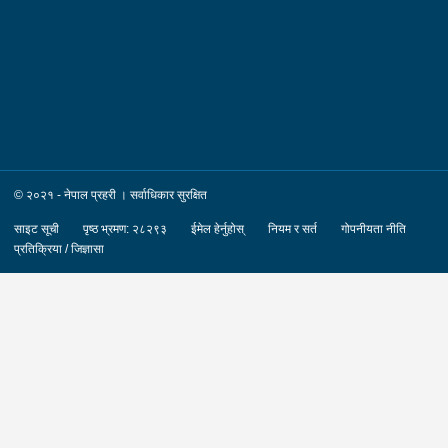
का.म.न.पा. वडा नं.०७ । देश :- फ्रान्स रकम :-
रु.७,५०,०००।– (सात लाख पचास हजार) पक्राउ मिति :-
२०८३/०४/१२ गते । पक्राउ स्थान :- जिल्ला काठमाडौं का.म.न.पा. वडा
नं.०७ । पीडित संख्या :- १ जना ।
© २०२१ - नेपाल प्रहरी । सर्वाधिकार सुरक्षित
साइट सूची
पृष्ठ भ्रमण: २८२९३
ईमेल हेर्नुहोस्
नियम र सर्त
गोपनीयता नीति
प्रतिक्रिया / जिज्ञासा