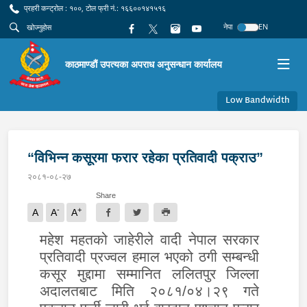
प्रहरी कन्ट्रोल : १००, टोल फ्री नं.: १६६००१४१५१६
नेपा
EN
काठमाण्डौं उपत्यका अपराध अनुसन्धान कार्यालय
Low Bandwidth
“विभिन्न कसूरमा फरार रहेका प्रतिवादी पक्राउ”
२०८१-०८-२७
Share
-
+
A
A
A
महेश महतको जाहेरीले वादी नेपाल सरकार
प्रतिवादी प्रज्वल हमाल भएको ठगी सम्बन्धी
कसूर मुद्दामा सम्मानित ललितपुर जिल्ला
अदालतबाट मिति २०८१/०४।२९ गते