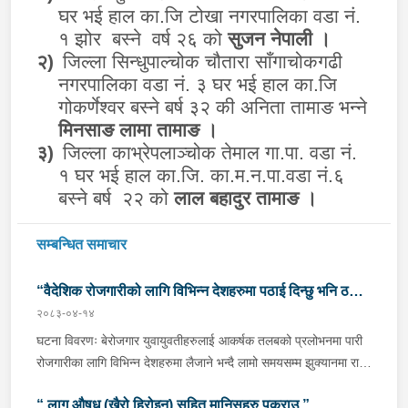
घर भई हाल का.जि टोखा नगरपालिका वडा नं.
१ झोर बस्ने वर्ष २६ को
सुजन नेपाली ।
२)
जिल्ला सिन्धुपाल्चोक चौतारा साँगाचोकगढी
नगरपालिका वडा नं. ३ घर भई हाल का.जि
गोकर्णेश्वर बस्ने बर्ष ३२ की अनिता तामाङ भन्ने
मिनसाङ लामा तामाङ ।
३)
जिल्ला काभ्रेपलाञ्चोक तेमाल गा.पा. वडा नं.
१ घर भई हाल का.जि. का.म.न.पा.वडा नं.६
बस्ने बर्ष २२ को
लाल बहादुर तामाङ ।
सम्बन्धित समाचार
“वैदेशिक रोजगारीको लागि विभिन्न देशहरुमा पठाई दिन्छु भनि ठगी
२०८३-०४-१४
गर्ने व्यक्तिहरु पक्राउ"
घटना विवरणः बेरोजगार युवायुवतीहरुलाई आकर्षक तलबको प्रलोभनमा पारी
रोजगारीका लागि विभिन्न देशहरुमा लैजाने भन्दै लामो समयसम्म झुक्यानमा राखि
विदेश नपठाई सम्पर्क विहीन भएकोमा पीडितहरुले दिएको जाहेरी दरखास्त उपर
“ लागू औषध (खैरो हिरोइन) सहित मानिसहरु पक्राउ ”
अनुसन्धान हुँदा विदेश पठाउने भनि ठगी गर्ने निम्न प्रतिवादीहरुलाई काठमाडौं