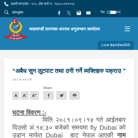
प्रहरी कन्ट्रोल : १००, टोल फ्री नं.: १६६००१४१५१६
नेपा
EN
काठमाण्डौं उपत्यका अपराध अनुसन्धान कार्यालय
Low Bandwidth
“अबैध सुन लुटपाट तथा ठगी गर्ने व्यक्तिहरु पक्राउ "
२०८१-०९-२१
Share
-
+
A
A
A
घटना विवरण
:
-
मिति २०८१।०९।१४ गते आईतबार
दिउसो अं.१४;३० बजेको समयमा
fly Dubai
को
उडान मार्फत
Dubai
बाट नेपाल आएकी
नाम