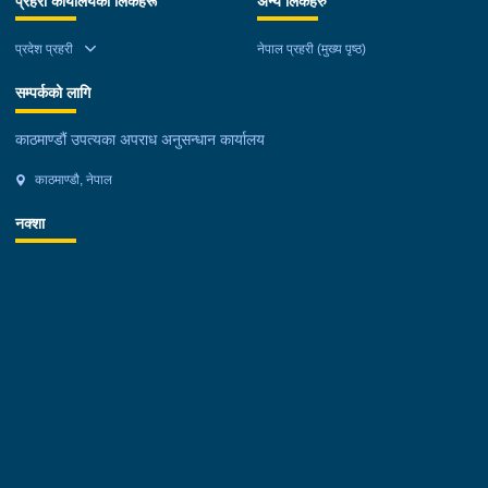
प्रहरी कार्यालयका लिंकहरू
अन्य लिंकहरु
वडा नं.०६ । देश :- सर्विया रकम :-
रु.१,५०,०००।– (एक लाख पचास हजार)पक्राउ मिति :- २०८३/०४/११
प्रदेश प्रहरी
नेपाल प्रहरी (मुख्य पृष्ठ)
गते ।पक्राउ स्थान :- जिल्ला काठमाडौं का.म.न.पा. वडा नं.०६ । पीडित
संख्या :- १ जना ।२. नाम थर :- झगे बि.क. उमेर :- ४७
सम्पर्कको लागि
वर्ष स्थायी वतन :- जिल्ला दाङ दंगीशरण गा.पा. वडा नं.०२ ।
हाल :- जिल्ला काठमाडौं नागार्जुन न.पा. वडा नं.०४ । देश
काठमाण्डौं उपत्यका अपराध अनुसन्धान कार्यालय
:- युरोप रकम :- रु.३०,००,०००।– (तीस लाख) पक्राउ
काठमाण्डौ, नेपाल
मिति :- २०८३/०४/११ गते । पक्राउ स्थान :- जिल्ला काठमाडौं
का.म.न.पा. वडा नं.२१ । पीडित संख्या :- ३ जना ।३. नाम थर :-
नक्शा
कमल श्रेष्ठ उमेर :- ३४ वर्ष स्थायी वतन :- जिल्ला चितवन
खैरहनी न.पा. वडा नं.०३ । हाल :- जिल्ला काठमाडौं
का.म.न.पा. वडा नं.१६ । देश :- अजरबैजान
रकम :- रु.४,००,०००।– (चार लाख)पक्राउ मिति :-
२०८३/०४/१२ गते ।पक्राउ स्थान :- जिल्ला काठमाडौं का.म.न.पा. वडा
नं.१६ । पीडित संख्या :- १ जना ।४. नाम थर :- शारदा श्रेष्ठ
उमेर :- ६१ वर्ष स्थायी वतन :- जिल्ला काठमाडौं
का.म.न.पा. वडा नं.०७ । देश :- फ्रान्स रकम :-
रु.७,५०,०००।– (सात लाख पचास हजार) पक्राउ मिति :-
२०८३/०४/१२ गते । पक्राउ स्थान :- जिल्ला काठमाडौं का.म.न.पा. वडा