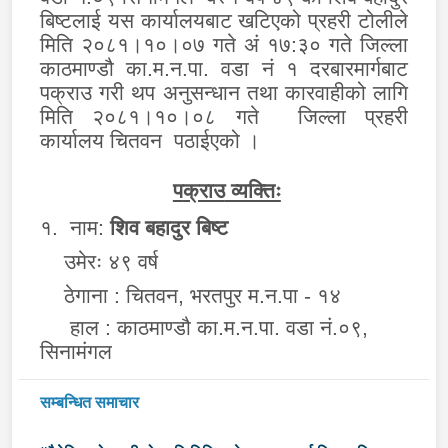
बिष्ट
लाई
यस कार्यालय
बाट खटिएको प्रहरी
टोलीले
मिति २०
८१
।१०।
०७ गते अं १७
:३०
गते
जिल्ला
काठमाण्डौ का.म.न.पा. वडा नं १ दरबारमार्गबाट
पक्राउ गरी
थप अनुसन्धान
तथा कारवाहीको लागि
मिति २०८१।
१०।
०८ गते
जिल्ला
प्रहरी
कार्यालय चितवन
पठाईएको
।
प
क्राउ
व्यक्तिः
१.
नाम:
शिव बहादुर बिष्ट
उमेरः
४९ वर्ष
ठेगाना :
चितवन
,
भरतपुर म.न.पा
- १४
हाल :
काठमाण्डौ का.म.न.पा. वडा नं.०९,
सिनामंगल
सम्बन्धित समाचार