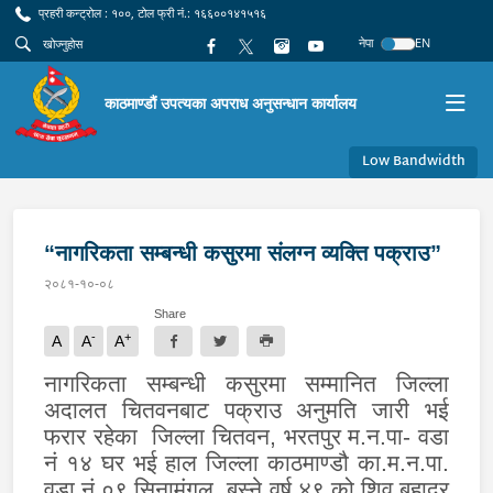
प्रहरी कन्ट्रोल : १००, टोल फ्री नं.: १६६००१४१५१६
नेपा
EN
काठमाण्डौं उपत्यका अपराध अनुसन्धान कार्यालय
Low Bandwidth
“नागरिकता सम्बन्धी कसुरमा संलग्न व्यक्ति पक्राउ”
२०८१-१०-०८
Share
-
+
A
A
A
नागरिकता सम्बन्धी कसुरमा
सम्मानित जिल्ला
अदालत
चितवन
बाट पक्राउ अनुमति जारी भई
फरार
रहेका
जिल्ला चितवन
,
भरतपुर म.न.पा
-
वडा
नं
१४
घर भई हाल जिल्ला काठमाण्डौ का.म.न.पा.
वडा नं.०९ सिनामंगल बस्ने वर्ष ४९ को शिव बहादुर