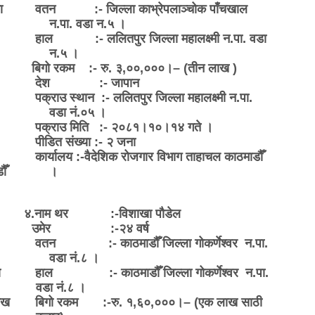
ा
वतन :- जिल्ला काभ्रेपलाञ्चोक पाँचखाल
न.पा. वडा न.५ ।
हाल :- ललितपुर जिल्ला महालक्ष्मी न.पा. वडा
न.५ ।
बिगो रकम :- रु. ३
,
००
,
०००।
– (
तीन लाख )
देश :- जापान
पक्राउ स्थान :- ललितपुर जिल्ला महालक्ष्मी न.पा.
वडा नं.०५ ।
पक्राउ मिति :- २०८१।१०।१४ गते ।
पीडित संख्या :- २ जना
कार्यालय :-वैदेशिक रोजगार विभाग ताहाचल काठमाडौँ
ौँ
।
४.नाम थर :-विशाखा पौडेल
उमेर :-२४ वर्ष
वतन :- काठमाडौँ जिल्ला गोकर्णेश्वर न.पा.
वडा नं.८ ।
ा
हाल :- काठमाडौँ जिल्ला गोकर्णेश्वर न.पा.
वडा नं.८ ।
ाख
बिगो रकम :-रु. १,६०,०००।– (एक लाख साठी