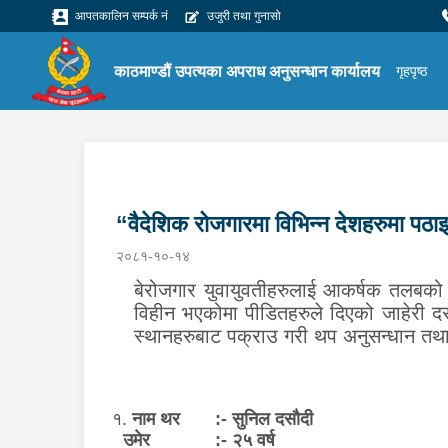
आपतकालिन सम्पर्क नं
उजुरी तथा गुनासो
काठमाण्डौं उपत्यका अपराध अनुसन्धान कार्यालय
गृहपृष्ठ
“वैदेशिक रोजगारमा विभिन्न देशहरुमा पठाइदि
२०८१-१०-१४
बेरोजगार युवायुवतीहरुलाई आकर्षक तलबको प्
विहीन भएकोमा पीडितहरुले दिएको जाहेरी दरखा
स्थानहरुबाट पक्राउ गरी थप अनुसन्धान तथा
१.
नाम थर :- सुनिल दसौदी
उमेर :- २५ वर्ष