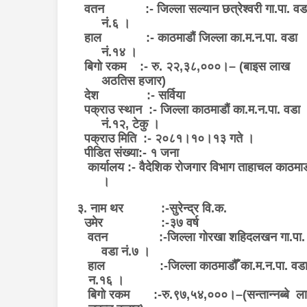
वतन :- जिल्ला सल्यान छत्रेश्वरी गा.पा. वड
नं.६ ।
हाल :- काठमाडौं जिल्ला का.म.न.पा. वडा
नं.१४ ।
बिगो रकम :- रु. २२
,
३८
,
०००।
– (
बाइस लाख
अठतिस हजार)
देश :- सर्विया
पक्राउ स्थान :- जिल्ला काठमाडौं का.म.न.पा. वडा
नं.१२
,
टेकु ।
पक्राउ मिति :- २०८१।१०।१३ गते ।
पीडित संख्या:- १ जना
कार्यालय :- वैदेशिक रोजगार विभाग ताहाचल काठमाड
।
३. नाम थर :-सुरेन्द्र वि.क.
उमेर :-३७ वर्ष
वतन :-जिल्ला गोरखा शहिदलखन गा.पा.
वडा नं.७ ।
हाल :-जिल्ला काठमाडौँ का.म.न.पा. वड
न.१६ ।
बिगो रकम :-रु.९७,५४,०००।–(सन्तान्नब्बे ल