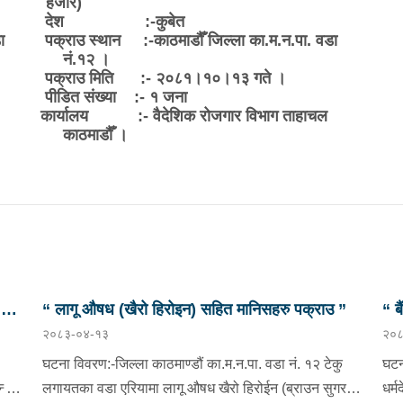
हजार)
देश :-कुबेत
ा
पक्राउ स्थान :-काठमाडौँ जिल्ला का.म.न.पा. वडा
नं.१२ ।
पक्राउ मिति :- २०८१।१०।१३ गते ।
पीडित संख्या :- १ जना
।
कार्यालय :- वैदेशिक रोजगार विभाग ताहाचल
काठमाडौँ ।
छु
“ लागू औषध (खैरो हिरोइन) सहित मानिसहरु पक्राउ ”
“ ब
२०८३-०४-१३
२०८
प्र
घटना विवरण:-जिल्ला काठमाण्डौं का.म.न.पा. वडा नं. १२ टेकु
घटन
दै
लगायतका वडा एरियामा लागू औषध खैरो हिरोईन (ब्राउन सुगर)
धर्