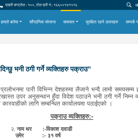
प्रहरी कन्ट्रोल : १००, टोल फ्री नं.: १६६००१४१५१६
हाम्रो बारेमा
साँगठनिक संरचना
समाचार
सुरक्षित रहने उपायहरु
सम्पर्क ग
न्छु भनी ठगी गर्ने व्यक्तिहरु पक्राउ”
रलोभनमा पारी विभिन्न देशहरुमा लैजाने भन्दै लामो समयसम्म झु
स्त उपर अनुसन्धान हुँदा विदेश पठाउने भनी ठगी गर्ने निम्न व्
 कारवाहीको लागि सम्बन्धित कार्यालयमा पठाईएको ।
पक्राउ व्यक्तिहरु:-
२.
नाम थर :-विकाश दवाडी
उमेर :- ३१ वर्ष