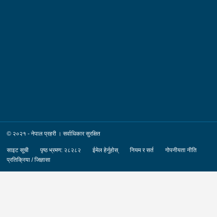
२०८३/०४/१२ गते ।पक्राउ स्थान :- जिल्ला काठमाडौं का.म.न.पा. वडा
नं.१६ । पीडित संख्या :- १ जना ।४. नाम थर :- शारदा श्रेष्ठ
उमेर :- ६१ वर्ष स्थायी वतन :- जिल्ला काठमाडौं
का.म.न.पा. वडा नं.०७ । देश :- फ्रान्स रकम :-
रु.७,५०,०००।– (सात लाख पचास हजार) पक्राउ मिति :-
२०८३/०४/१२ गते । पक्राउ स्थान :- जिल्ला काठमाडौं का.म.न.पा. वडा
नं.०७ । पीडित संख्या :- १ जना ।
© २०२१ - नेपाल प्रहरी । सर्वाधिकार सुरक्षित
साइट सूची
पृष्ठ भ्रमण: २८२८२
ईमेल हेर्नुहोस्
नियम र सर्त
गोपनीयता नीति
प्रतिक्रिया / जिज्ञासा