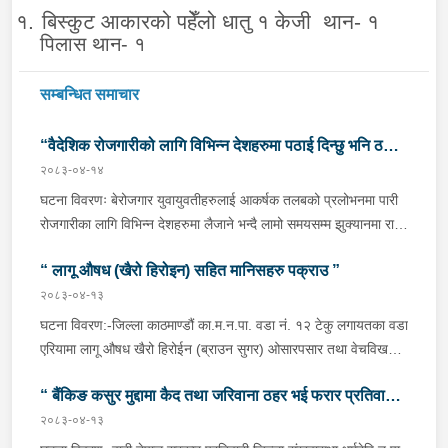
१.
बिस्कुट आकारको पहेँलो धातु १ केजी थान- १
पिलास थान- १
सम्बन्धित समाचार
“वैदेशिक रोजगारीको लागि विभिन्न देशहरुमा पठाई दिन्छु भनि ठगी
२०८३-०४-१४
गर्ने व्यक्तिहरु पक्राउ"
घटना विवरणः बेरोजगार युवायुवतीहरुलाई आकर्षक तलबको प्रलोभनमा पारी
रोजगारीका लागि विभिन्न देशहरुमा लैजाने भन्दै लामो समयसम्म झुक्यानमा राखि
विदेश नपठाई सम्पर्क विहीन भएकोमा पीडितहरुले दिएको जाहेरी दरखास्त उपर
“ लागू औषध (खैरो हिरोइन) सहित मानिसहरु पक्राउ ”
अनुसन्धान हुँदा विदेश पठाउने भनि ठगी गर्ने निम्न प्रतिवादीहरुलाई काठमाडौं
उपत्यकाका विभिन्न स्थानहरुबाट पक्राउ गरी थप अनुसन्धान तथा आवश्यक
२०८३-०४-१३
कारवाहीको लागि वैदेशिक रोजगार विभाग ताहाचल, काठमाडौं पठाईएको ।
घटना विवरण:-जिल्ला काठमाण्डौं का.म.न.पा. वडा नं. १२ टेकु लगायतका वडा
पक्राउ व्यक्तिहरुको विवरणः-१. नाम थर :- पवन कुमार के.सी.
एरियामा लागू औषध खैरो हिरोईन (ब्राउन सुगर) ओसारपसार तथा वेचविखन
(बिक्रम) उमेर :- ३२ वर्ष स्थायी वतन :- जिल्ला दाङ राप्ती
भई रहेको भन्ने विशेष सूचनाको आधारमा यस कार्यालयबाट खटिई गएको प्रहरी
गा.पा. वडा नं.०६ । हाल :- जिल्ला काठमाडौं टोखा न.पा. वडा
“ बैंकिङ कसुर मुद्दामा कैद तथा जरिवाना ठहर भई फरार प्रतिवादी
टोलीले मिति २०८३/०४/१२ गते अं १९;०० बजेको समयमा जिल्ला काठमाण्डौं
नं.१० । देश :- सिंगापुर रकम :-
का.म.न.पा.वडा नं.१२ टेकु मयलवारीमा बा ४६ प १६२ नम्बरको स्कुटर रोकी
२०८३-०४-१३
पक्राउ”
रु.७,००,०००।– (सात लाख)पक्राउ मिति :- २०८३/०४/१४ गते ।
बसेका निम्न मानिसहरूलाई पक्राउ गरी निम्न परिमाणमा रहेको लागु औषध खैरो