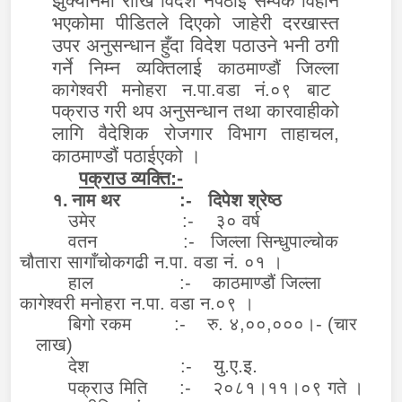
झुक्यानमा राखि विदेश नपठाई सम्पर्क विहीन
भएकोमा पीडितले दिएको जाहेरी दरखास्त
उपर अनुसन्धान हुँदा विदेश पठाउने भनी ठगी
गर्ने निम्न व्यक्तिलाई
जिल्ला
काठमाण्डौं
कागेश्वरी मनोहरा न.पा.वडा नं.०९ बाट
पक्राउ गरी थप अनुसन्धान तथा कारवाहीको
लागि वैदेशिक रोजगार विभाग ताहाचल,
काठमाण्डौं पठाईएको ।
पक्राउ व्यक्ति:-
१.
नाम थर :- दिपेश श्रेष्ठ
उमेर :- ३० वर्ष
वतन :- जिल्ला सिन्धुपाल्चोक
चौतारा सागाँचोकगढी न.पा. वडा नं. ०१ ।
हाल :- काठमाण्डौं जिल्ला
कागेश्वरी मनोहरा न.पा. वडा न.०९ ।
बिगो रकम :- रु. ४,००,०००।- (चार
लाख)
यु.ए.इ.
देश :-
पक्राउ मिति :- २०८१।११।०९ गते ।