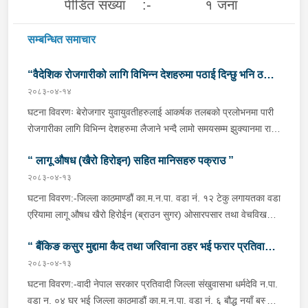
पीडित संख्या :- १ जना
सम्बन्धित समाचार
“वैदेशिक रोजगारीको लागि विभिन्न देशहरुमा पठाई दिन्छु भनि ठगी
२०८३-०४-१४
गर्ने व्यक्तिहरु पक्राउ"
घटना विवरणः बेरोजगार युवायुवतीहरुलाई आकर्षक तलबको प्रलोभनमा पारी
रोजगारीका लागि विभिन्न देशहरुमा लैजाने भन्दै लामो समयसम्म झुक्यानमा राखि
विदेश नपठाई सम्पर्क विहीन भएकोमा पीडितहरुले दिएको जाहेरी दरखास्त उपर
“ लागू औषध (खैरो हिरोइन) सहित मानिसहरु पक्राउ ”
अनुसन्धान हुँदा विदेश पठाउने भनि ठगी गर्ने निम्न प्रतिवादीहरुलाई काठमाडौं
उपत्यकाका विभिन्न स्थानहरुबाट पक्राउ गरी थप अनुसन्धान तथा आवश्यक
२०८३-०४-१३
कारवाहीको लागि वैदेशिक रोजगार विभाग ताहाचल, काठमाडौं पठाईएको ।
घटना विवरण:-जिल्ला काठमाण्डौं का.म.न.पा. वडा नं. १२ टेकु लगायतका वडा
पक्राउ व्यक्तिहरुको विवरणः-१. नाम थर :- पवन कुमार के.सी.
एरियामा लागू औषध खैरो हिरोईन (ब्राउन सुगर) ओसारपसार तथा वेचविखन
(बिक्रम) उमेर :- ३२ वर्ष स्थायी वतन :- जिल्ला दाङ राप्ती
भई रहेको भन्ने विशेष सूचनाको आधारमा यस कार्यालयबाट खटिई गएको प्रहरी
गा.पा. वडा नं.०६ । हाल :- जिल्ला काठमाडौं टोखा न.पा. वडा
“ बैंकिङ कसुर मुद्दामा कैद तथा जरिवाना ठहर भई फरार प्रतिवादी
टोलीले मिति २०८३/०४/१२ गते अं १९;०० बजेको समयमा जिल्ला काठमाण्डौं
नं.१० । देश :- सिंगापुर रकम :-
का.म.न.पा.वडा नं.१२ टेकु मयलवारीमा बा ४६ प १६२ नम्बरको स्कुटर रोकी
२०८३-०४-१३
पक्राउ”
रु.७,००,०००।– (सात लाख)पक्राउ मिति :- २०८३/०४/१४ गते ।
बसेका निम्न मानिसहरूलाई पक्राउ गरी निम्न परिमाणमा रहेको लागु औषध खैरो
घटना विवरण:-वादी नेपाल सरकार प्रतिवादी जिल्ला संखुवासभा धर्मदेवि न.पा.
पक्राउ स्थान :- जिल्ला काठमाडौं का.म.न.पा. वडा नं.१० । पीडित संख्या
हेरोइन जस्तो वस्तु लगायतका दसीहरू बरामद गरी लागू औषध नियन्त्रण ऐन,
वडा न. ०४ घर भई जिल्ला काठमाडौं का.म.न.पा. वडा नं. ६ बौद्ध नयाँ बस्ती