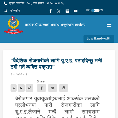
प्रहरी कन्ट्रोल : १००, टोल फ्री नं.: १६६००१४१५१६
नेपा
EN
काठमाण्डौं उपत्यका अपराध अनुसन्धान कार्यालय
Low Bandwidth
“वैदेशिक रोजगारीको लागि यु.ए.इ. पठाइदिन्छु भनी
ठगी गर्ने व्यक्ति पक्राउ”
२०८१-११-०९
Share
-
+
A
A
A
बेरोजगार युवायुवतीहरुलाई आकर्षक तलबको
प्रलोभनमा पारी रोजगारीका लागि
यु.ए.इ.लैजाने भन्दै लामो समयसम्म