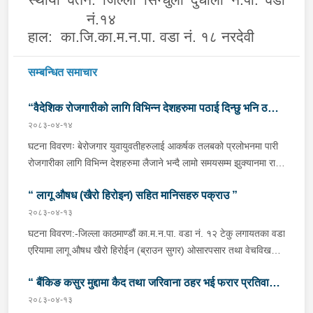
स्थायी वतन:
जिल्ला सिन्धुली दुधौली न.पा. वडा
नं.१४
हाल:
का
.जि.का.म.न.पा. वडा नं. १८ नरदेवी
सम्बन्धित समाचार
“वैदेशिक रोजगारीको लागि विभिन्न देशहरुमा पठाई दिन्छु भनि ठगी
२०८३-०४-१४
गर्ने व्यक्तिहरु पक्राउ"
घटना विवरणः बेरोजगार युवायुवतीहरुलाई आकर्षक तलबको प्रलोभनमा पारी
रोजगारीका लागि विभिन्न देशहरुमा लैजाने भन्दै लामो समयसम्म झुक्यानमा राखि
विदेश नपठाई सम्पर्क विहीन भएकोमा पीडितहरुले दिएको जाहेरी दरखास्त उपर
“ लागू औषध (खैरो हिरोइन) सहित मानिसहरु पक्राउ ”
अनुसन्धान हुँदा विदेश पठाउने भनि ठगी गर्ने निम्न प्रतिवादीहरुलाई काठमाडौं
उपत्यकाका विभिन्न स्थानहरुबाट पक्राउ गरी थप अनुसन्धान तथा आवश्यक
२०८३-०४-१३
कारवाहीको लागि वैदेशिक रोजगार विभाग ताहाचल, काठमाडौं पठाईएको ।
घटना विवरण:-जिल्ला काठमाण्डौं का.म.न.पा. वडा नं. १२ टेकु लगायतका वडा
पक्राउ व्यक्तिहरुको विवरणः-१. नाम थर :- पवन कुमार के.सी.
एरियामा लागू औषध खैरो हिरोईन (ब्राउन सुगर) ओसारपसार तथा वेचविखन
(बिक्रम) उमेर :- ३२ वर्ष स्थायी वतन :- जिल्ला दाङ राप्ती
भई रहेको भन्ने विशेष सूचनाको आधारमा यस कार्यालयबाट खटिई गएको प्रहरी
गा.पा. वडा नं.०६ । हाल :- जिल्ला काठमाडौं टोखा न.पा. वडा
“ बैंकिङ कसुर मुद्दामा कैद तथा जरिवाना ठहर भई फरार प्रतिवादी
टोलीले मिति २०८३/०४/१२ गते अं १९;०० बजेको समयमा जिल्ला काठमाण्डौं
नं.१० । देश :- सिंगापुर रकम :-
का.म.न.पा.वडा नं.१२ टेकु मयलवारीमा बा ४६ प १६२ नम्बरको स्कुटर रोकी
२०८३-०४-१३
पक्राउ”