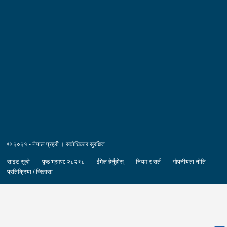
२०८३/०४/१२ गते ।पक्राउ स्थान :- जिल्ला काठमाडौं का.म.न.पा. वडा
नं.१६ । पीडित संख्या :- १ जना ।४. नाम थर :- शारदा श्रेष्ठ
उमेर :- ६१ वर्ष स्थायी वतन :- जिल्ला काठमाडौं
का.म.न.पा. वडा नं.०७ । देश :- फ्रान्स रकम :-
रु.७,५०,०००।– (सात लाख पचास हजार) पक्राउ मिति :-
२०८३/०४/१२ गते । पक्राउ स्थान :- जिल्ला काठमाडौं का.म.न.पा. वडा
नं.०७ । पीडित संख्या :- १ जना ।
© २०२१ - नेपाल प्रहरी । सर्वाधिकार सुरक्षित
साइट सूची
पृष्ठ भ्रमण: २८२९८
ईमेल हेर्नुहोस्
नियम र सर्त
गोपनीयता नीति
प्रतिक्रिया / जिज्ञासा