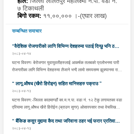
हाल:
जिल्ला ललितपुर महालक्ष्मी न.पा. वडा नं.
७ टिकाथली
बिगो रकम:
११,००,००० ।-(एघार लाख)
सम्बन्धित समाचार
“वैदेशिक रोजगारीको लागि विभिन्न देशहरुमा पठाई दिन्छु भनि ठगी
२०८३-०४-१४
गर्ने व्यक्तिहरु पक्राउ"
घटना विवरणः बेरोजगार युवायुवतीहरुलाई आकर्षक तलबको प्रलोभनमा पारी
रोजगारीका लागि विभिन्न देशहरुमा लैजाने भन्दै लामो समयसम्म झुक्यानमा राखि
विदेश नपठाई सम्पर्क विहीन भएकोमा पीडितहरुले दिएको जाहेरी दरखास्त उपर
“ लागू औषध (खैरो हिरोइन) सहित मानिसहरु पक्राउ ”
अनुसन्धान हुँदा विदेश पठाउने भनि ठगी गर्ने निम्न प्रतिवादीहरुलाई काठमाडौं
उपत्यकाका विभिन्न स्थानहरुबाट पक्राउ गरी थप अनुसन्धान तथा आवश्यक
२०८३-०४-१३
कारवाहीको लागि वैदेशिक रोजगार विभाग ताहाचल, काठमाडौं पठाईएको ।
घटना विवरण:-जिल्ला काठमाण्डौं का.म.न.पा. वडा नं. १२ टेकु लगायतका वडा
पक्राउ व्यक्तिहरुको विवरणः-१. नाम थर :- पवन कुमार के.सी.
एरियामा लागू औषध खैरो हिरोईन (ब्राउन सुगर) ओसारपसार तथा वेचविखन
(बिक्रम) उमेर :- ३२ वर्ष स्थायी वतन :- जिल्ला दाङ राप्ती
भई रहेको भन्ने विशेष सूचनाको आधारमा यस कार्यालयबाट खटिई गएको प्रहरी
गा.पा. वडा नं.०६ । हाल :- जिल्ला काठमाडौं टोखा न.पा. वडा
“ बैंकिङ कसुर मुद्दामा कैद तथा जरिवाना ठहर भई फरार प्रतिवादी
टोलीले मिति २०८३/०४/१२ गते अं १९;०० बजेको समयमा जिल्ला काठमाण्डौं
नं.१० । देश :- सिंगापुर रकम :-
का.म.न.पा.वडा नं.१२ टेकु मयलवारीमा बा ४६ प १६२ नम्बरको स्कुटर रोकी
२०८३-०४-१३
पक्राउ”