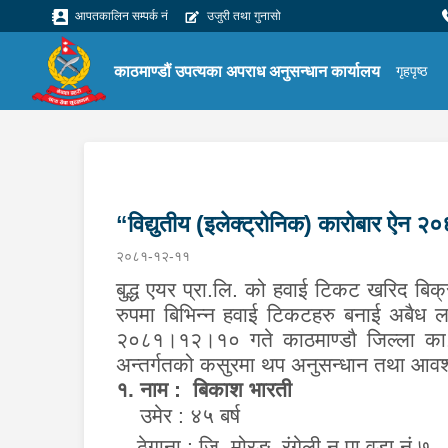
आपतकालिन सम्पर्क नं
उजुरी तथा गुनासो
काठमाण्डौं उपत्यका अपराध अनुसन्धान कार्यालय
गृहपृष्ठ
“विद्युतीय (इलेक्ट्रोनिक) कारोबार ऐन २०
२०८१-१२-११
बुद्ध एयर प्रा.लि. को हवाई टिकट खरिद बिक
रुपमा बिभिन्न हवाई टिकटहरु बनाई अबैध ल
२०८१।१२।१० गते काठमाण्डौ जिल्ला का.म.
अन्तर्गतको कसुरमा थप अनुसन्धान तथा आवश
१. नाम :
बिकाश भारती
उमेर : ४५ बर्ष
ठेगाना :
जि.
मोरङ
,
रंगेली न.पा वडा नं ७