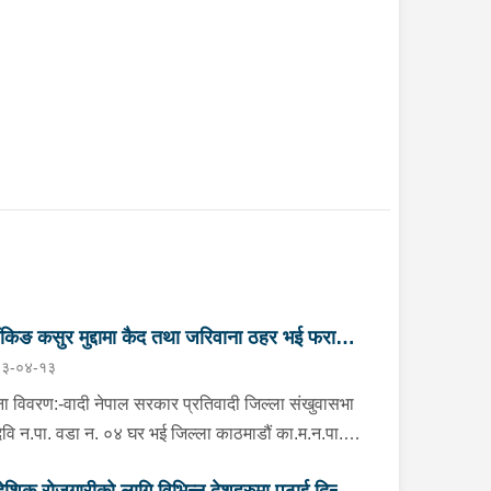
ैंकिङ कसुर मुद्दामा कैद तथा जरिवाना ठहर भई फरार
३-०४-१३
तिवादी पक्राउ”
ा विवरण:-वादी नेपाल सरकार प्रतिवादी जिल्ला संखुवासभा
मदेवि न.पा. वडा न. ०४ घर भई जिल्ला काठमाडौं का.म.न.पा.
नं. ६ बौद्ध नयाँ बस्ती बस्ने वर्ष ५९ को दुर्गा बहादुर भण्डारी