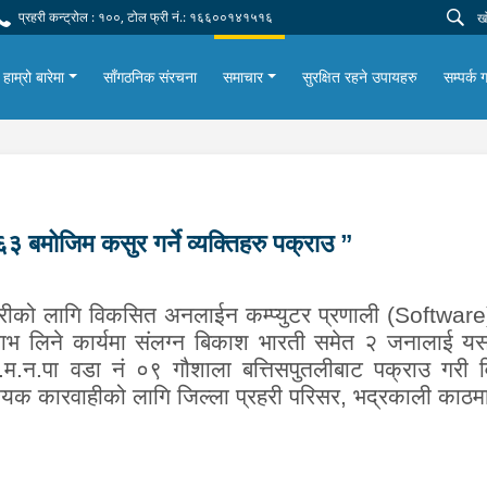
प्रहरी कन्ट्रोल : १००, टोल फ्री नं.: १६६००१४१५१६
हाम्रो बारेमा
साँगठनिक संरचना
समाचार
सुरक्षित रहने उपायहरु
सम्पर्क ग
६३ बमोजिम कसुर गर्ने व्यक्तिहरु पक्राउ ”
्रीको लागि विकसित अनलाईन कम्प्युटर प्रणाली (
Softwar
ाभ लिने कार्यमा संलग्न
बिकाश भारती समेत २ जना
लाई
यस
न.पा वडा नं ०९ गौशाला बत्तिसपुतलीबाट पक्राउ गरी विद
्यक कारवाहीको लागि जिल्ला
प्रहरी
परिसर, भद्रकाली काठम