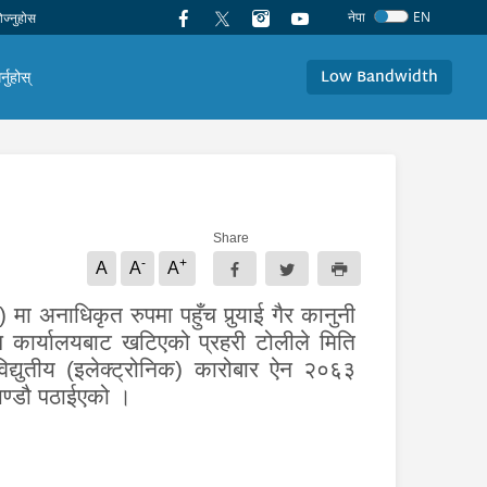
नेपा
EN
Low Bandwidth
र्नुहोस्
Share
-
+
A
A
A
e)
मा अनाधिकृत रुपमा पहुँच पुर्‍याई गैर कानुनी
 कार्यालय
बाट खटिएको प्रहरी
टोलीले मिति
्युतीय (इलेक्ट्रोनिक) कारोबार ऐन २०६३
ाण्डौ
पठाईएको
।