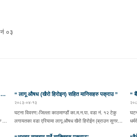
नं ०३
छु
“ लागू औषध (खैरो हिरोइन) सहित मानिसहरु पक्राउ ”
“ ब
२०८३-०४-१३
२०८
प्र
घटना विवरण:-जिल्ला काठमाण्डौं का.म.न.पा. वडा नं. १२ टेकु
घटन
दै
लगायतका वडा एरियामा लागू औषध खैरो हिरोईन (ब्राउन सुगर)
धर्
ओसारपसार तथा वेचविखन भई रहेको भन्ने विशेष सूचनाको
वडा 