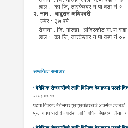
हाल :
का.जि, तारकेश्वर न.पा वडा नं ९
२. नाम :
बाबुराम अधिकारी
उमेर : ३७ बर्ष
ठेगाना :
जि.
गोरखा
,
अजिरकोट गा.पा वडा 
हाल :
का.जि, तारकेश्वर न.पा वडा नं ०४
सम्बन्धित समाचार
“वैदेशिक रोजगारीको लागि विभिन्न देशहरुमा पठाई दिन्
२०८३-०४-१४
भनि ठगी गर्ने व्यक्तिहरु पक्राउ"
घटना विवरणः बेरोजगार युवायुवतीहरुलाई आकर्षक तलबको
प्रलोभनमा पारी रोजगारीका लागि विभिन्न देशहरुमा लैजाने भन्
लामो समयसम्म झुक्यानमा राखि विदेश नपठाई सम्पर्क विहीन