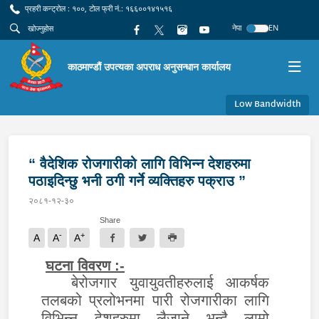
प्रहरी कन्ट्रोल : १००, टोल फ्री नं.: १६६००१४१५१६
नेपा
EN
काठमाण्डौं उपत्यका अपराध अनुसन्धान कार्यालय
Low Bandwidth
“ वैदेशिक रोजगारीको लागि विभिन्न देशहरुमा
पठाइदिन्छु भनी ठगी गर्ने व्यक्तिहरु पक्राउ ”
२०८१-१२-३०
Share
-
+
A
A
A
घटना विवरण
:
-
बेरोजगार युवायुवतीहरुलाई आकर्षक
तलबको प्रलोभनमा पारी रोजगारीका लागि
विभिन्न देशहरुमा लैजाने भन्दै लामो