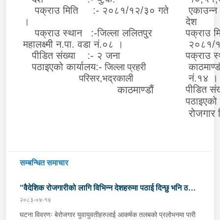
पक्राउ मिति :- २०८१/१२/३० गते
एकाउन्न
।
देश :
पक्राउ स्थान :-जिल्ला ललितपुर
पक्राउ 
महालक्ष्मी न.पा. वडा नं.०८ ।
२०८१/१
पीडित संख्या :- २ जना
पक्राउ 
पठाइएको कार्यालय:-
काठमाण्ड
जिल्ला प्रहरी
नं.१४ ।
परिसर,भद्रकाली
काठमाण्डौं
पीडित सं
पठाइएको 
रोजगार 
काठ
सम्बन्धित समाचार
“वैदेशिक रोजगारीको लागि विभिन्न देशहरुमा पठाई दिन्छु भनि ठगी
२०८३-०४-१४
गर्ने व्यक्तिहरु पक्राउ"
घटना विवरणः बेरोजगार युवायुवतीहरुलाई आकर्षक तलबको प्रलोभनमा पारी