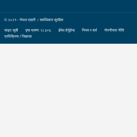
© २०२१ - नेपाल प्रहरी । सर्वाधिकार सुरक्षित
साइट सूची
पृष्ठ भ्रमण: २८३०६
ईमेल हेर्नुहोस्
नियम र सर्त
गोपनीयता नीति
प्रतिक्रिया / जिज्ञासा