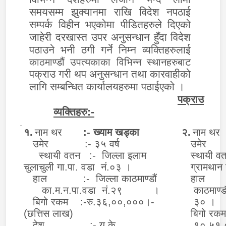
समयसम्म झुक्यानमा राखि विदेश नपठाई
सम्पर्क विहीन भएकोमा पीडितहरुले दिएको
जाहेरी दरखास्त उपर अनुसन्धान हुँदा विदेश
पठाउने भनी ठगी गर्ने निम्न व्यक्तिहरुलाई
काठमाण्डौं उपत्यकाका विभिन्न स्थानहरुबाट
पक्राउ गरी थप अनुसन्धान तथा कारवाहीको
लागि सम्बन्धित कार्यालयहरुमा पठाईएको ।
पक्राउ
व्यक्तिहरु:-
१.
नाम थर
:- ख्याम खड्का
२.
नाम थर
:
उमेर :- ३५ वर्ष
उमेर 
स्थायी वतन :- जिल्ला इलाम
स्थायी व
चुलाचुली गा.पा. वडा नं.०३ ।
ग्रामथान 
हाल :- जिल्ला काठमाण्डौं
हाल :
का.म.न.पा.वडा नं.२९ ।
काठमाण्ड
बिगो रकम :-रु.३६,००,०००।-
३० ।
(छत्तिस लाख)
बिगो रक
देश :- यु.के.
१०,५१,