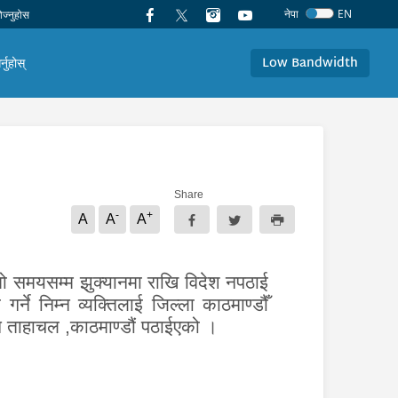
नेपा
EN
Low Bandwidth
र्नुहोस्
Share
-
+
A
A
A
ो समयसम्म झुक्यानमा राखि विदेश नपठाई
्ने निम्न व्यक्तिलाई जिल्ला काठमाण्डौँ
ग ताहाचल
,
काठमाण्डौं पठाईएको ।