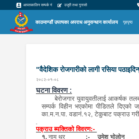
आपतकालिन सम्पर्क नं
उजुरी तथा गुनासो
काठमाण्डौं उपत्यका अपराध अनुसन्धान कार्यालय
गृहपृष्ठ
"वैदेशिक रोजगारीको लागी रसिया पठाइदिन्छु
२०८२-०१-०८
घटना विवरण :
बेरोजगार युवायुवतीलाई आकर्षक तल
सम्पर्क विहीन भएकोमा पीडितले दिएको जाह
का
.
म
.
न
.
पा
.
वडा
नं
.
१२
,
टेकु
बाट पक्राउ गर
पक्राउ ब्यक्तिको विवरण:-
१.
नाम थर
:- उमेश भोलोन