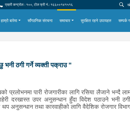
प्रहरी कन्ट्रोल : १००, टोल फ्री नं.: १६६००१४१५१६
हाम्रो बारेमा
साँगठनिक संरचना
समाचार
सुरक्षित रहने उपायहरु
सम्पर्क ग
 भनी ठगी गर्ने व्यक्ती पक्राउ "
बको प्रलोभनमा पारी रोजगारीका लागि
रसिया
लैजाने भन्दै
लाम
ेरी दरखास्त उपर अनुसन्धान हुँदा विदेश पठाउने भनी ठगी गर
ी थप अनुसन्धान तथा कारवाहीको लागि वैदेशिक रोजगार विभा