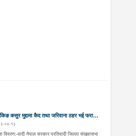
ैंकिङ कसुर मुद्दामा कैद तथा जरिवाना ठहर भई फरार
३-०४-१३
तिवादी पक्राउ”
ा विवरण:-वादी नेपाल सरकार प्रतिवादी जिल्ला संखुवासभा