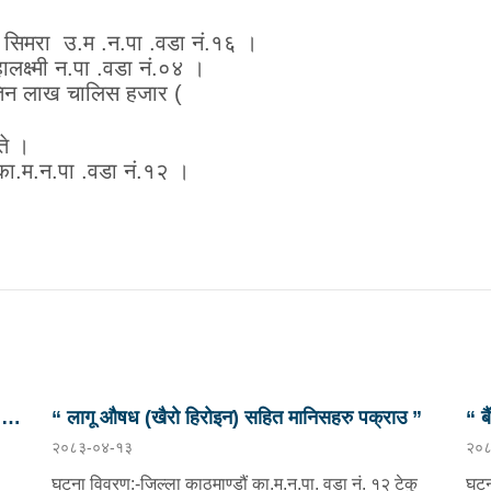
र सिमरा
उ
.
म
.
न
.
पा
.
वडा नं
.
१
६ ।
लक्ष्मी
न
.
पा
.
वडा नं
.
०
४
।
िन
लाख
चालिस
हजार
)
े ।
का
.
म
.
न
.
पा
.
वडा नं
.
१२
।
छु
“ लागू औषध (खैरो हिरोइन) सहित मानिसहरु पक्राउ ”
“ ब
२०८३-०४-१३
२०८
प्र
घटना विवरण:-जिल्ला काठमाण्डौं का.म.न.पा. वडा नं. १२ टेकु
घटन