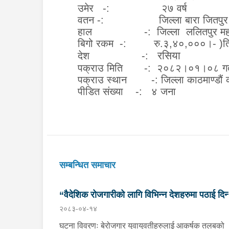
उमेर
:-
२७ वर्ष
वतन
:-
जिल्ला
बारा जितपु
हाल
:-
जिल्ला
ललितपुर महा
बिगो रकम
:-
रु
.
३
,
४०
,
०००
।
-
(
त
रसिया
देश
:-
पक्राउ मिति
:-
२०८२।०१।०
८
गत
पक्राउ स्थान
:-
जिल्ला काठमाण्डौं 
पीडित संख्या
:-
४
जना
सम्बन्धित समाचार
“वैदेशिक रोजगारीको लागि विभिन्न देशहरुमा पठाई दिन्
२०८३-०४-१४
भनि ठगी गर्ने व्यक्तिहरु पक्राउ"
घटना विवरणः बेरोजगार युवायुवतीहरुलाई आकर्षक तलबको