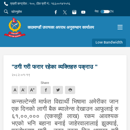
प्रहरी कन्ट्रोल : १००, टोल फ्री नं.: १६६००१४१५१६
नेपा
EN
काठमाण्डौं उपत्यका अपराध अनुसन्धान कार्यालय
Low Bandwidth
"ठगी गरी फरार रहेका व्यक्तिहरु पक्राउ "
२०८२-०१-१९
Share
-
+
A
A
A
कन्सल्टेन्सी मार्फत विद्यार्थी भिषामा अमेरीका जान
एक दिनको लागी बैक ब्यालेन्स देखाउन आफुलाई रु
६१,००,००० (एकसठ्ठी लाख) रकम आवश्यक
भएको भनि बहाना बनाई जाहेरवालालाई झुक्याई,