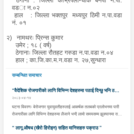
ठेगाना :
जिल्ला
काभ्रेपलान्चोक बनेपा
न
.पा.
वड
ा न.०२
हाल
:
जिल्ला
भक्तपुर मध्यपुर ठिमी न.पा.वडा
नं. ०१
२)
नामथरः प्रिन्स कुमार
उमेर ; १८ ( वर्ष)
ठेगानाः जिल्ला रौतहट गरुडा न.पा.वडा न.०४
हाल ; का.जि.का.म.न.वडा न. २७,सुन्धारा
सम्बन्धित समाचार
“वैदेशिक रोजगारीको लागि विभिन्न देशहरुमा पठाई दिन्छु भनि ठगी
२०८३-०४-१४
गर्ने व्यक्तिहरु पक्राउ"
घटना विवरणः बेरोजगार युवायुवतीहरुलाई आकर्षक तलबको प्रलोभनमा पारी
रोजगारीका लागि विभिन्न देशहरुमा लैजाने भन्दै लामो समयसम्म झुक्यानमा राखि
विदेश नपठाई सम्पर्क विहीन भएकोमा पीडितहरुले दिएको जाहेरी दरखास्त उपर
“ लागू औषध (खैरो हिरोइन) सहित मानिसहरु पक्राउ ”
अनुसन्धान हुँदा विदेश पठाउने भनि ठगी गर्ने निम्न प्रतिवादीहरुलाई काठमाडौं