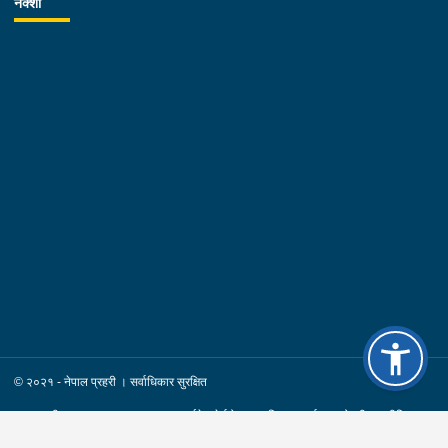
नक्शा
कमल श्रेष्ठ उमेर :- ३४ वर्ष स्थायी वतन :- जिल्ला चितवन
खैरहनी न.पा. वडा नं.०३ । हाल :- जिल्ला काठमाडौं
का.म.न.पा. वडा नं.१६ । देश :- अजरबैजान
रकम :- रु.४,००,०००।– (चार लाख)पक्राउ मिति :-
२०८३/०४/१२ गते ।पक्राउ स्थान :- जिल्ला काठमाडौं का.म.न.पा. वडा
नं.१६ । पीडित संख्या :- १ जना ।४. नाम थर :- शारदा श्रेष्ठ
उमेर :- ६१ वर्ष स्थायी वतन :- जिल्ला काठमाडौं
का.म.न.पा. वडा नं.०७ । देश :- फ्रान्स रकम :-
रु.७,५०,०००।– (सात लाख पचास हजार) पक्राउ मिति :-
२०८३/०४/१२ गते । पक्राउ स्थान :- जिल्ला काठमाडौं का.म.न.पा. वडा
नं.०७ । पीडित संख्या :- १ जना ।
© २०२१ - नेपाल प्रहरी । सर्वाधिकार सुरक्षित
साइट सूची
पृष्ठ भ्रमण: २८२६३
ईमेल हेर्नुहोस्
नियम र सर्त
गोपनीयता नीति
प्रतिक्रिया / जिज्ञासा