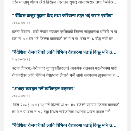
पक्राउ व्यक्तिहरुको विवरणः-१. नाम थर :- पवन कुमार के.सी.
एरियामा लागू औषध खैरो हिरोईन (ब्राउन सुगर) ओसारपसार तथा वेचविखन
(बिक्रम) उमेर :- ३२ वर्ष स्थायी वतन :- जिल्ला दाङ राप्ती
भई रहेको भन्ने विशेष सूचनाको आधारमा यस कार्यालयबाट खटिई गएको प्रहरी
गा.पा. वडा नं.०६ । हाल :- जिल्ला काठमाडौं टोखा न.पा. वडा
“ बैंकिङ कसुर मुद्दामा कैद तथा जरिवाना ठहर भई फरार प्रतिवादी
टोलीले मिति २०८३/०४/१२ गते अं १९;०० बजेको समयमा जिल्ला काठमाण्डौं
नं.१० । देश :- सिंगापुर रकम :-
का.म.न.पा.वडा नं.१२ टेकु मयलवारीमा बा ४६ प १६२ नम्बरको स्कुटर रोकी
२०८३-०४-१३
पक्राउ”
रु.७,००,०००।– (सात लाख)पक्राउ मिति :- २०८३/०४/१४ गते ।
बसेका निम्न मानिसहरूलाई पक्राउ गरी निम्न परिमाणमा रहेको लागु औषध खैरो
घटना विवरण:-वादी नेपाल सरकार प्रतिवादी जिल्ला संखुवासभा धर्मदेवि न.पा.
पक्राउ स्थान :- जिल्ला काठमाडौं का.म.न.पा. वडा नं.१० । पीडित संख्या
हेरोइन जस्तो वस्तु लगायतका दसीहरू बरामद गरी लागू औषध नियन्त्रण ऐन,
वडा न. ०४ घर भई जिल्ला काठमाडौं का.म.न.पा. वडा नं. ६ बौद्ध नयाँ बस्ती
:- २ जना ।२. नाम थर :- सुधिर प्रसाद जयसवाल उमेर
२०३३ बमोजिमको कसुरमा थप अनुसन्धान तथा आवश्यक कारबाहीको लागि
बस्ने वर्ष ५९ को दुर्गा बहादुर भण्डारी भएको २ (दुई) वटा बैंकिङ कसुर (मुद्दा नं.
:- २१ वर्ष स्थायी वतन :- जिल्ला रौतहट फतुवा विजयपुर न.पा.
जिल्ला प्रहरी परिसर भद्रकाली काठमाडौंमा पठाईएको । पक्राउ
“वैदेशिक रोजगारीको लागि विभिन्न देशहरुमा पठाई दिन्छु भनि ठगी
०८०-C१- ४२२१ र ०८०-C१- ४२२२) मुद्दामा सम्मानित काठमाडौं जिल्ला
वडा नं.०४ । हाल :- जिल्ला काठमाडौं का.म.न.पा. वडा नं.०३
व्यक्तिहरुको विवरणः-१. जिल्ला काभ्रे धुलिखेल न.पा.वडा नं ०३
अदालत, ववरमहलको मिति २०८१/०२/१७ गतेको फैसलाले कैदः ८ (आठ)
२०८३-०४-१३
गर्ने व्यक्तिहरु पक्राउ"
। देश :- साईप्रस रकम :- रु.१,००,०००।– (एक
आचार्यगाँउ घर भई हाल जिल्ला काठमाण्डौं का.म.न.पा.वडा नं १२ टेकु बस्ने
दिन र जरिवाना रु. १७,५०,०००/-( सत्र लाख पचास हजार रुपैयाँ) ठहरी
घटना विवरण:-बेरोजगार युवायुवतीहरुलाई आकर्षक तलबको प्रलोभनमा पारी
लाख) पक्राउ मिति :- २०८३/०४/१४ गते । पक्राउ स्थान :- जिल्ला
वर्ष ६८ को उद्धव आचार्य । २. जिल्ला काठमाण्डौं का.म.न.पा.वडा नं १२
फैसला भई फरार रहेका निज प्रतिवादीलाई यस कार्यालयबाट खटिएको प्रहरी
रोजगारीका लागि विभिन्न देशहरुमा लैजाने भन्दै लामो समयसम्म झुक्यानमा राखि
काठमाडौं टोखा न.पा. वडा नं.०९ । पीडित संख्या :- १ जना ।३. नाम थर
टेकु बस्ने वर्ष ४० को कृष्ण खड्गी ।
टोलीले खोजतलास गर्ने क्रममा जिल्ला काठमाडौं, काठमाडौं महानगरपालिका
विदेश नपठाई सम्पर्क विहीन भएकोमा पीडितहरुले दिएको जाहेरी दरखास्त उपर
:- लक्ष्मी खड्का उमेर :- ३८ वर्ष स्थायी वतन :- जिल्ला
वडा नं.६ बौद्धबाट पक्राउ गरी मिति २०८३।०४।१३ गते फैसला
“अभद्र व्यवहार गर्ने व्यक्तिहरु पक्राउ"
अनुसन्धान हुँदा विदेश पठाउने भनि ठगी गर्ने निम्न प्रतिवादीहरुलाई काठमाडौं
काभ्रेपलाञ्चोक भुम्लु गा.पा. वडा नं.०२ । हाल :- जिल्ला
कार्यान्वयनको लागि सम्मानित काठमाडौं जिल्ला अदालत ववरमहलमा उपस्थित
उपत्यकाका विभिन्न स्थानहरुबाट पक्राउ गरी थप अनुसन्धान तथा आवश्यक
२०८३-०४-१३
काठमाडौं का.म.न.पा. वडा नं.२५ । देश :- रोमानिया
गराईएको । निम्नःनामथर: दुर्गा बहादुर भण्डारी,उमेर: ५९ वर्ष,ठेगाना:
कारवाहीको लागि वैदेशिक रोजगार विभाग ताहाचल, काठमाडौं पठाईएको ।
मिति २०८३।०४।१२ गते दिउसो अं.१५:४० बजेको समयमा जिल्ला कठमाडौं
रकम :- रु.१,५०,०००।– (एक लाख पचास हजार)पक्राउ मिति
जि.संखुवासभा धर्मदेवि न.पा. वडा न. ०४ घर भई जि.काठमाडौं का.म.न.पा.
पक्राउ व्यक्तिहरुको विवरणः-१. नाम थर :- लाक्पा शेर्पा उमेर
का.म.न.पा.वडा नं.१२ टेकु स्थित सार्वजनिक स्थानमा आवत जावत गर्ने
:- २०८३/०४/१४ गते ।पक्राउ स्थान :- जिल्ला काठमाडौं का.म.न.पा.
वडा नं. ६ बौद्ध बस्ने । मुद्दा: बैंकिङ कसुर (मुद्दा नं.०८०-C१- ४२२१ र
:- ४३ वर्ष स्थायी वतन :- जिल्ला तेह्रथुम छथर गा.पा. वडा नं.०१ ।
सर्वसाधारण मानिस तथा महिलाहरु समेतलाई गाली गलौज गर्ने धाकधम्की तथा
वडा नं.१२ । पीडित संख्या :- १ जना ।
०८०-C१- ४२२२) पक्राउ स्थान: जि.काठमाडौं का.म.न.पा. वडा नं. ०६
हाल :- जिल्ला काठमाडौं का.म.न.पा. वडा नं.३२ । देश
“वैदेशिक रोजगारीको लागि विभिन्न देशहरुमा पठाई दिन्छु भनि ठगी
दु:ख हैरानी दिइ अभद्र व्यवहर गर्ने तथा सवारी आवागमनमा समेत बाधा
बौद्ध । सजायः कैदः ८(आठ) दिन र जरिवाना रु. १७,५०,०००/-( सत्र