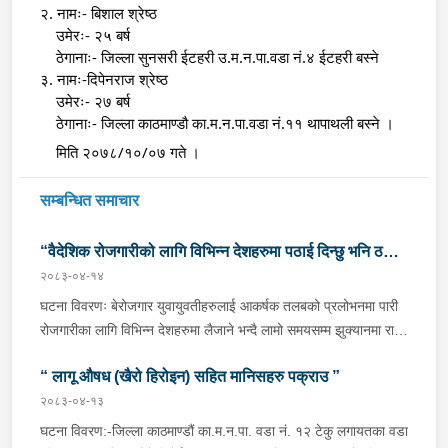
२. नामः- बिशाल श्रेष्ठ 
    उमेरः- २५ बर्ष
    ठेगानाः- जिल्ला सुनसरी ईटहरी उ.म.न.पा.वडा नं.४ ईटहरी बस्ने 
३. नामः-दिपेनराज श्रेष्ठ 
    उमेरः- २७ बर्ष
    ठेगानाः- जिल्ला काठमाण्डौ का.म.न.पा.वडा नं.११ थापाथली बस्ने ।
    मिति २०७८/१०/०७ गते ।
सम्बन्धित समाचार
“वैदेशिक रोजगारीको लागि विभिन्न देशहरुमा पठाई दिन्छु भनि ठगी
२०८३-०४-१४
गर्ने व्यक्तिहरु पक्राउ"
घटना विवरणः बेरोजगार युवायुवतीहरुलाई आकर्षक तलबको प्रलोभनमा पारी
रोजगारीका लागि विभिन्न देशहरुमा लैजाने भन्दै लामो समयसम्म झुक्यानमा राखि
विदेश नपठाई सम्पर्क विहीन भएकोमा पीडितहरुले दिएको जाहेरी दरखास्त उपर
“ लागू औषध (खैरो हिरोइन) सहित मानिसहरु पक्राउ ”
अनुसन्धान हुँदा विदेश पठाउने भनि ठगी गर्ने निम्न प्रतिवादीहरुलाई काठमाडौं
उपत्यकाका विभिन्न स्थानहरुबाट पक्राउ गरी थप अनुसन्धान तथा आवश्यक
२०८३-०४-१३
कारवाहीको लागि वैदेशिक रोजगार विभाग ताहाचल, काठमाडौं पठाईएको ।
घटना विवरण:-जिल्ला काठमाण्डौं का.म.न.पा. वडा नं. १२ टेकु लगायतका वडा