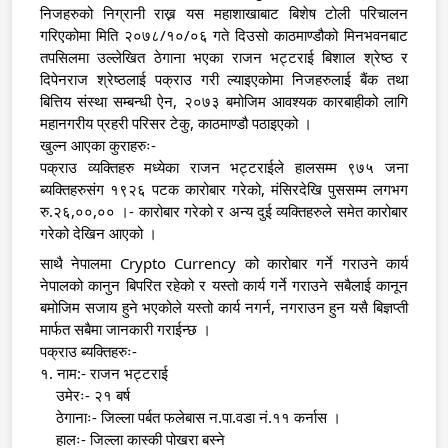
निजहरुको निग्रानी राख्न यस महाशाखाबाट बिशेष टोली परिचालन 
गरिएकोमा मिति २०७८/१०/०६ गते दिउसो काठमाण्डौको मिनभवनबाट 
तपसिलमा उल्लेखित ठेगाना भएका राजन भट्टराई बिशाल श्रेष्ठ र 
दिपेनराज श्रेष्ठलाई पक्राउ गरी ल्याइएकोमा निजहरुलाई बैंक तथा 
बित्तिय संस्था सम्बन्धी ऐन, २०७३ बमोजिम आवश्यक कारबाहीको लागि 
महानगरीय प्रहरी परिसर टेकु, काठमाण्डौ पठाइएको ।
खुल्न आएका कुराहरुः-
पक्राउ व्यक्तिहरु मध्येका राजन भट्टराईले हालसम्म ९७५ जना 
ब्यक्तिहरुसंग १९२६ पटक कारोबार गरेको, मंसिरदेखि पुससम्म लगभग 
रु.२६,००,०० ।- कारोबार गरेको र अन्य दुई व्यक्तिहरुले समेत कारोबार 
गरेको देखिन आएको ।
साथै नेपालमा Crypto Currency को कारोबार गर्ने गराउने कार्य 
नेपालको कानुन बिपरित रहेको र यस्तो कार्य गर्ने गराउने सबैलाई कानून 
बमोजिम सजाय हुने भएकोले यस्तो कार्य नगर्न, नगराउन हुन यसै बिज्ञप्ती 
मार्फत सबैमा जानकारी गराईन्छ ।
पक्राउ ब्यक्तिहरुः-
१. नाम:- राजन भट्टराई 
    उमेरः- २१ बर्ष
    ठेगानाः- जिल्ला पर्बत फलेबास न.पा.वडा नं.११ कर्नास ।
    हालः- जिल्ला कास्की पोखरा बस्ने