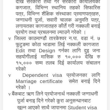
देखि सरकारी तथा गैर सरकारी कार्यालयका
कगजात
,
विभिन्न स्थानिय तहको सिफारिस
पत्र
,
विभिन्न शैक्षिक संस्थाका प्रमाणपत्रहरु
,
जग्गाधनी पुर्जा
,
सवारी चालक अनुमति पत्र
,
लगायतका कागजातहरु कीर्ते गरी नक्कली बनाई
प्रयोग तथा प्रचलनमा ल्याउने गरेको ।
v
जिल्ला काठमाण्डौ तारकेश्वर न.पा. वडा नं. ७
फुटुङमा कोठा भाडामा लिई नक्कली कागजात
Edit
तथा
Design
गर्नका लागि दुइ जना
सहयोगीलाई मासिक रु १०
,
००० देखि रु
१५
,
००० सम्म तलब दिई कार्यालय संचालन
गरेको
v
D
ependent visa
प्रयोजनका लागि
Marriage certificate
समेत बनाई दिने
गरेको ।
बैंकबाट ऋण लिने प्रयोजनार्थ नक्कली जग्गाधनी
v
पुर्जा बनाइ दिने गरेको कुरा अनुसन्धानबाट
खुल्न आएको साथै जापानमा
Student visa