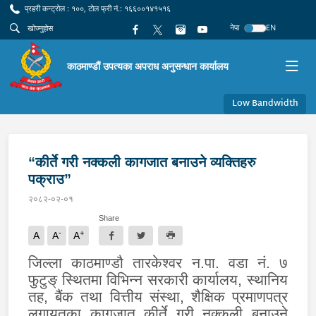
प्रहरी कन्ट्रोल : १००, टोल फ्री नं.: १६६००१४१५१६
नेपा
EN
काठमाण्डौं उपत्यका अपराध अनुसन्धान कार्यालय
Low Bandwidth
“कीर्ते गरी नक्कली कागजात बनाउने व्यक्तिहरु
पक्राउ”
२०८२-०२-०१
Share
-
+
A
A
A
जिल्ला काठमाण्डौ तारकेश्वर न.पा. वडा नं. ७
फुटुङ् स्थितमा विभिन्न सरकारी कार्यालय
,
स्थानिय
तह
,
बैंक तथा वित्तीय संस्था
,
शैक्षिक प्रमाणपत्र
लगायतका कागजात कीर्ते गरी नक्कली बनाउने