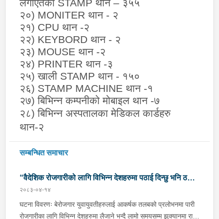
लगाएतका
STAMP
थान – ३५५
२०)
MONITER
थान - २
२१)
CPU
थान -२
२२)
KEYBORD
थान - २
२३)
MOUSE
थान -२
२४)
PRINTER
थान -३
२५) खाली
STAMP
थान - १५०
२६)
STAMP MACHINE
थान -१
२७) बिभिन्न कम्पनीको मोबाइल थान -७
२८) बिभिन्न अस्पतालका मेडिकल कार्डहरु
थान-२
सम्बन्धित समाचार
“वैदेशिक रोजगारीको लागि विभिन्न देशहरुमा पठाई दिन्छु भनि ठगी
२०८३-०४-१४
गर्ने व्यक्तिहरु पक्राउ"
घटना विवरणः बेरोजगार युवायुवतीहरुलाई आकर्षक तलबको प्रलोभनमा पारी
रोजगारीका लागि विभिन्न देशहरुमा लैजाने भन्दै लामो समयसम्म झुक्यानमा राखि