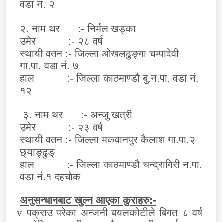
वडा नं. २
२.
नाम थर
:-
निर्मल खड्का
उमेर
:-
२८ वर्ष
स्थायी वतन
:-
जिल्ला ओखलढुङ्गा चम्पादेवी
गा.पा. वडा नं. ७
हाल :-
जिल्ला काठमाण्डौ बु.न.पा. वडा नं.
१२
३.
नाम थर
:-
अन्जु खत्री
उमेर
:-
२३ वर्ष
स्थायी वतन
:-
जिल्ला मकवानपुर कैलाश गा.पा.२
छ्याङ्ढुङ्
हाल :- जिल्ला काठमाण्डौ चन्द्रागिरी न.पा.
वडा नं.१
दहचोक
अनुसन्धानबाट खुल्न आएका कुराहरु:-
v
पक्राउ परेका अन्जनी बयलकोटीले बिगत ८ वर्ष