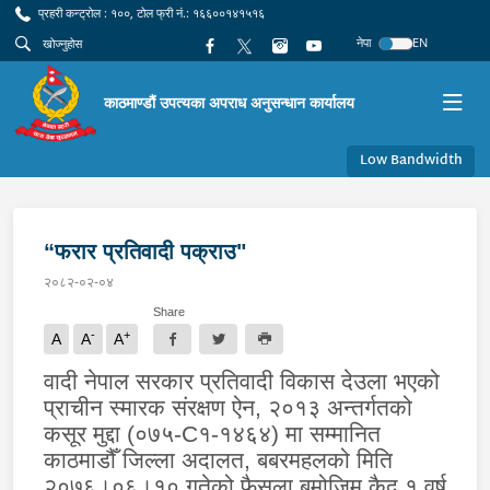
प्रहरी कन्ट्रोल : १००, टोल फ्री नं.: १६६००१४१५१६
नेपा
EN
काठमाण्डौं उपत्यका अपराध अनुसन्धान कार्यालय
Low Bandwidth
“फरार प्रतिवादी पक्राउ"
२०८२-०२-०४
Share
-
+
A
A
A
वादी नेपाल सरकार प्रतिवादी
विकास देउला
भएको
प्राचीन स्मारक संरक्षण ऐन
,
२०१३ अन्तर्गत
को
कसूर मुद्दा (
०७५-
C
१
-
१४६४
) मा सम्मानित
काठमाडौँ जिल्ला अदालत, बबरमहल
को मिति
२०७६।०६।१० गतेको फैसला बमोजिम कैद १ वर्ष