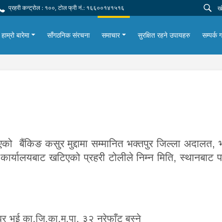
प्रहरी कन्ट्रोल : १००, टोल फ्री नं.: १६६००१४१५१६
हाम्रो बारेमा
साँगठनिक संरचना
समाचार
सुरक्षित रहने उपायहरु
सम्पर्क ग
भएको बैंकिङ कसुर मुद्दामा सम्मानित भक्तपुर जिल्ला अदा
कार्यालयबाट खटिएको प्रहरी टोलीले निम्न मिति, स्थानबाट प
घर भई का.जि.का.म.पा. ३२ नरेफाँट बस्ने