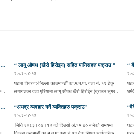
छु
“ लागू औषध (खैरो हिरोइन) सहित मानिसहरु पक्राउ ”
“ ब
२०८३-०४-१३
२०८
प्र
घटना विवरण:-जिल्ला काठमाण्डौं का.म.न.पा. वडा नं. १२ टेकु
घटन
दै
लगायतका वडा एरियामा लागू औषध खैरो हिरोईन (ब्राउन सुगर)
धर्
ओसारपसार तथा वेचविखन भई रहेको भन्ने विशेष सूचनाको
वडा 
छु
“अभद्र व्यवहार गर्ने व्यक्तिहरु पक्राउ"
“वै
आधारमा यस कार्यालयबाट खटिई गएको प्रहरी टोलीले मिति
भएक
२०८३-०४-१३
२०८
ाडौं
२०८३/०४/१२ गते अं १९;०० बजेको समयमा जिल्ला काठमाण्डौं
०८०
भनि
न
का.म.न.पा.वडा नं.१२ टेकु मयलवारीमा बा ४६ प १६२ नम्बरको
ववर
मिति २०८३।०४।१२ गते दिउसो अं.१५:४० बजेको समयमा
घटन
स्कुटर रोकी बसेका निम्न मानिसहरूलाई पक्राउ गरी निम्न
दिन
दै
जिल्ला कठमाडौं का.म.न.पा.वडा नं.१२ टेकु स्थित सार्वजनिक
प्र