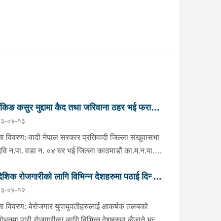
ैंकिङ कसुर मुद्दामा कैद तथा जरिवाना ठहर भई फरार
३-०४-१३
तिवादी पक्राउ”
ा विवरण:-वादी नेपाल सरकार प्रतिवादी जिल्ला संखुवासभा
मदेवि न.पा. वडा न. ०४ घर भई जिल्ला काठमाडौं का.म.न.पा.
नं. ६ बौद्ध नयाँ बस्ती बस्ने वर्ष ५९ को दुर्गा बहादुर भण्डारी
देशिक रोजगारीको लागि विभिन्न देशहरुमा पठाई दिन्छु
ो २ (दुई) वटा बैंकिङ कसुर (मुद्दा नं. ०८०-C१- ४२२१ र
३-०४-१२
-C१- ४२२२) मुद्दामा सम्मानित काठमाडौं जिल्ला अदालत,
 ठगी गर्ने व्यक्तिहरु पक्राउ"
महलको मिति २०८१/०२/१७ गतेको फैसलाले कैदः ८ (आठ)
ा विवरण:-बेरोजगार युवायुवतीहरुलाई आकर्षक तलबको
 र जरिवाना रु. १७,५०,०००/-( सत्र लाख पचास हजार
लोभनमा पारी रोजगारीका लागि विभिन्न देशहरुमा लैजाने भन्दै