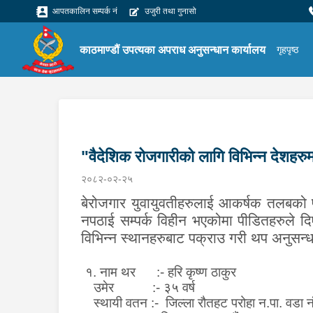
आपतकालिन सम्पर्क नं
उजुरी तथा गुनासो
काठमाण्डौं उपत्यका अपराध अनुसन्धान कार्यालय
गृहपृष्ठ
"वैदेशिक रोजगारीको लागि विभिन्न देशहरुमा 
२०८२-०२-२५
बेरोजगार युवायुवती
हरु
लाई आकर्षक तलबको प
नपठाई सम्पर्क विहीन भएकोमा पीडित
हरु
ले दि
विभिन्न स्थानहरुबाट
पक्राउ गरी थप अनुसन्
१.
नाम थर
:-
हरि कृष्ण ठाकुर
उमेर :- ३५ वर्ष
स्थायी वतन
:- जिल्ला रौतहट परोहा न.पा. वडा 