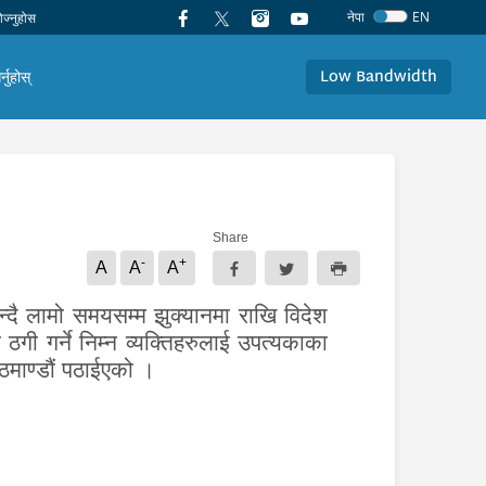
नेपा
EN
Low Bandwidth
र्नुहोस्
Share
-
+
A
A
A
्दै
लामो समयसम्म झुक्यानमा राखि विदेश
ी गर्ने निम्न व्यक्ति
हरु
लाई
उपत्यकाका
माण्डौं प
ठाईएको
।