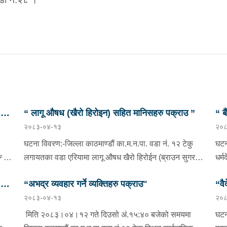
छु
“ लागू औषध (खैरो हिरोइन) सहित मानिसहरु पक्राउ ”
“ ब
२०८३-०४-१३
२०८
प्र
घटना विवरण:-जिल्ला काठमाण्डौं का.म.न.पा. वडा नं. १२ टेकु
घटन
दै
लगायतका वडा एरियामा लागू औषध खैरो हिरोईन (ब्राउन सुगर)
धर्
ओसारपसार तथा वेचविखन भई रहेको भन्ने विशेष सूचनाको
वडा 
छु
“अभद्र व्यवहार गर्ने व्यक्तिहरु पक्राउ"
“वै
आधारमा यस कार्यालयबाट खटिई गएको प्रहरी टोलीले मिति
भएक
२०८३-०४-१३
२०८
ाडौं
२०८३/०४/१२ गते अं १९;०० बजेको समयमा जिल्ला काठमाण्डौं
०८०
भनि
न
का.म.न.पा.वडा नं.१२ टेकु मयलवारीमा बा ४६ प १६२ नम्बरको
ववर
मिति २०८३।०४।१२ गते दिउसो अं.१५:४० बजेको समयमा
घटन
स्कुटर रोकी बसेका निम्न मानिसहरूलाई पक्राउ गरी निम्न
दिन