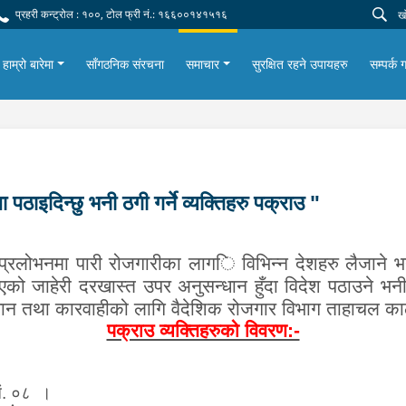
प्रहरी कन्ट्रोल : १००, टोल फ्री नं.: १६६००१४१५१६
हाम्रो बारेमा
साँगठनिक संरचना
समाचार
सुरक्षित रहने उपायहरु
सम्पर्क ग
पठाइदिन्छु भनी ठगी गर्ने व्यक्तिहरु पक्राउ "
्रलोभनमा पारी रोजगारीका लाग
ि विभिन्न देशहरु
लैजाने भन
एको जाहेरी दरखास्त उपर अनुसन्धान हुँदा विदेश पठाउने भनी ठग
धान तथा कारवाहीको लागि वैदेशिक रोजगार विभाग ताहाचल
काठ
पक्राउ व्यक्तिहरुको विवरण:-
नं. ०८ ।