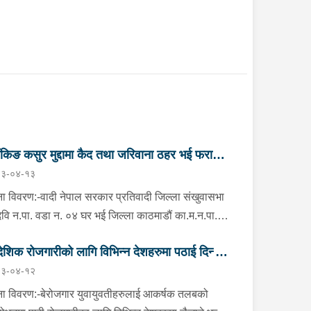
ैंकिङ कसुर मुद्दामा कैद तथा जरिवाना ठहर भई फरार
३-०४-१३
तिवादी पक्राउ”
ा विवरण:-वादी नेपाल सरकार प्रतिवादी जिल्ला संखुवासभा
मदेवि न.पा. वडा न. ०४ घर भई जिल्ला काठमाडौं का.म.न.पा.
नं. ६ बौद्ध नयाँ बस्ती बस्ने वर्ष ५९ को दुर्गा बहादुर भण्डारी
देशिक रोजगारीको लागि विभिन्न देशहरुमा पठाई दिन्छु
ो २ (दुई) वटा बैंकिङ कसुर (मुद्दा नं. ०८०-C१- ४२२१ र
३-०४-१२
-C१- ४२२२) मुद्दामा सम्मानित काठमाडौं जिल्ला अदालत,
 ठगी गर्ने व्यक्तिहरु पक्राउ"
महलको मिति २०८१/०२/१७ गतेको फैसलाले कैदः ८ (आठ)
ा विवरण:-बेरोजगार युवायुवतीहरुलाई आकर्षक तलबको
 र जरिवाना रु. १७,५०,०००/-( सत्र लाख पचास हजार