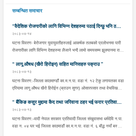
सम्बन्धित समाचार
“वैदेशिक रोजगारीको लागि विभिन्न देशहरुमा पठाई दिन्छु भनि ठगी
२०८३-०४-१४
गर्ने व्यक्तिहरु पक्राउ"
घटना विवरणः बेरोजगार युवायुवतीहरुलाई आकर्षक तलबको प्रलोभनमा पारी
रोजगारीका लागि विभिन्न देशहरुमा लैजाने भन्दै लामो समयसम्म झुक्यानमा राखि
विदेश नपठाई सम्पर्क विहीन भएकोमा पीडितहरुले दिएको जाहेरी दरखास्त उपर
“ लागू औषध (खैरो हिरोइन) सहित मानिसहरु पक्राउ ”
अनुसन्धान हुँदा विदेश पठाउने भनि ठगी गर्ने निम्न प्रतिवादीहरुलाई काठमाडौं
उपत्यकाका विभिन्न स्थानहरुबाट पक्राउ गरी थप अनुसन्धान तथा आवश्यक
२०८३-०४-१३
कारवाहीको लागि वैदेशिक रोजगार विभाग ताहाचल, काठमाडौं पठाईएको ।
घटना विवरण:-जिल्ला काठमाण्डौं का.म.न.पा. वडा नं. १२ टेकु लगायतका वडा
पक्राउ व्यक्तिहरुको विवरणः-१. नाम थर :- पवन कुमार के.सी.
एरियामा लागू औषध खैरो हिरोईन (ब्राउन सुगर) ओसारपसार तथा वेचविखन
(बिक्रम) उमेर :- ३२ वर्ष स्थायी वतन :- जिल्ला दाङ राप्ती
भई रहेको भन्ने विशेष सूचनाको आधारमा यस कार्यालयबाट खटिई गएको प्रहरी
गा.पा. वडा नं.०६ । हाल :- जिल्ला काठमाडौं टोखा न.पा. वडा
“ बैंकिङ कसुर मुद्दामा कैद तथा जरिवाना ठहर भई फरार प्रतिवादी
टोलीले मिति २०८३/०४/१२ गते अं १९;०० बजेको समयमा जिल्ला काठमाण्डौं
नं.१० । देश :- सिंगापुर रकम :-
का.म.न.पा.वडा नं.१२ टेकु मयलवारीमा बा ४६ प १६२ नम्बरको स्कुटर रोकी
२०८३-०४-१३
पक्राउ”
रु.७,००,०००।– (सात लाख)पक्राउ मिति :- २०८३/०४/१४ गते ।
बसेका निम्न मानिसहरूलाई पक्राउ गरी निम्न परिमाणमा रहेको लागु औषध खैरो
घटना विवरण:-वादी नेपाल सरकार प्रतिवादी जिल्ला संखुवासभा धर्मदेवि न.पा.
पक्राउ स्थान :- जिल्ला काठमाडौं का.म.न.पा. वडा नं.१० । पीडित संख्या
हेरोइन जस्तो वस्तु लगायतका दसीहरू बरामद गरी लागू औषध नियन्त्रण ऐन,
वडा न. ०४ घर भई जिल्ला काठमाडौं का.म.न.पा. वडा नं. ६ बौद्ध नयाँ बस्ती
:- २ जना ।२. नाम थर :- सुधिर प्रसाद जयसवाल उमेर
२०३३ बमोजिमको कसुरमा थप अनुसन्धान तथा आवश्यक कारबाहीको लागि
बस्ने वर्ष ५९ को दुर्गा बहादुर भण्डारी भएको २ (दुई) वटा बैंकिङ कसुर (मुद्दा नं.