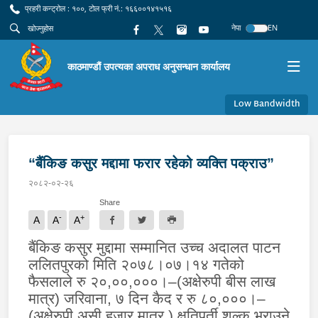
प्रहरी कन्ट्रोल : १००, टोल फ्री नं.: १६६००१४१५१६
नेपा
EN
काठमाण्डौं उपत्यका अपराध अनुसन्धान कार्यालय
Low Bandwidth
“बैंकिङ कसुर मद्दामा फरार रहेको व्यक्ति पक्राउ”
२०८२-०२-२६
Share
-
+
A
A
A
बैंकिङ कसुर मुद्दामा सम्मानित उच्च अदालत पाटन
ललितपुरको मिति २०७८।०७।१४ गतेको
फैसलाले रु २०
,
००
,
०००।–(अक्षेरुपी बीस लाख
मात्र) जरिवाना
,
७ दिन कैद र रु ८०
,
०००।–
(अक्षेरुपी असी हजार मात्र ) क्षतिपुर्ती शुल्क भराउने