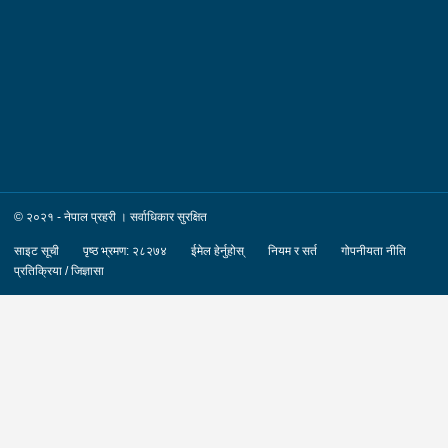
का.म.न.पा. वडा नं.०७ । देश :- फ्रान्स रकम :-
रु.७,५०,०००।– (सात लाख पचास हजार) पक्राउ मिति :-
२०८३/०४/१२ गते । पक्राउ स्थान :- जिल्ला काठमाडौं का.म.न.पा. वडा
नं.०७ । पीडित संख्या :- १ जना ।
© २०२१ - नेपाल प्रहरी । सर्वाधिकार सुरक्षित
साइट सूची
पृष्ठ भ्रमण: २८२७४
ईमेल हेर्नुहोस्
नियम र सर्त
गोपनीयता नीति
प्रतिक्रिया / जिज्ञासा