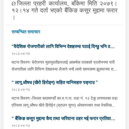
जिल्ला
प्रहरी
कार्यालय, बाँके
मा
मिति २०७९।
Ø
१२।१४ गते
दर्ता भएको बैंकिङ क
सु
र मुद्दामा फरार
।
सम्बन्धित समाचार
“वैदेशिक रोजगारीको लागि विभिन्न देशहरुमा पठाई दिन्छु भनि ठगी
२०८३-०४-१४
गर्ने व्यक्तिहरु पक्राउ"
घटना विवरणः बेरोजगार युवायुवतीहरुलाई आकर्षक तलबको प्रलोभनमा पारी
रोजगारीका लागि विभिन्न देशहरुमा लैजाने भन्दै लामो समयसम्म झुक्यानमा राखि
विदेश नपठाई सम्पर्क विहीन भएकोमा पीडितहरुले दिएको जाहेरी दरखास्त उपर
“ लागू औषध (खैरो हिरोइन) सहित मानिसहरु पक्राउ ”
अनुसन्धान हुँदा विदेश पठाउने भनि ठगी गर्ने निम्न प्रतिवादीहरुलाई काठमाडौं
उपत्यकाका विभिन्न स्थानहरुबाट पक्राउ गरी थप अनुसन्धान तथा आवश्यक
२०८३-०४-१३
कारवाहीको लागि वैदेशिक रोजगार विभाग ताहाचल, काठमाडौं पठाईएको ।
घटना विवरण:-जिल्ला काठमाण्डौं का.म.न.पा. वडा नं. १२ टेकु लगायतका वडा
पक्राउ व्यक्तिहरुको विवरणः-१. नाम थर :- पवन कुमार के.सी.
एरियामा लागू औषध खैरो हिरोईन (ब्राउन सुगर) ओसारपसार तथा वेचविखन
(बिक्रम) उमेर :- ३२ वर्ष स्थायी वतन :- जिल्ला दाङ राप्ती
भई रहेको भन्ने विशेष सूचनाको आधारमा यस कार्यालयबाट खटिई गएको प्रहरी
गा.पा. वडा नं.०६ । हाल :- जिल्ला काठमाडौं टोखा न.पा. वडा
“ बैंकिङ कसुर मुद्दामा कैद तथा जरिवाना ठहर भई फरार प्रतिवादी
टोलीले मिति २०८३/०४/१२ गते अं १९;०० बजेको समयमा जिल्ला काठमाण्डौं
नं.१० । देश :- सिंगापुर रकम :-
का.म.न.पा.वडा नं.१२ टेकु मयलवारीमा बा ४६ प १६२ नम्बरको स्कुटर रोकी
२०८३-०४-१३
पक्राउ”