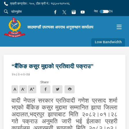
प्रहरी कन्ट्रोल : १००, टोल फ्री नं.: १६६००१४१५१६
नेपा
EN
काठमाण्डौं उपत्यका अपराध अनुसन्धान कार्यालय
Low Bandwidth
“बैंकिङ कसुर मुद्दाको प्रतिवादी पक्राउ”
२०८२-०२-२७
Share
-
+
A
A
A
वादी नेपाल सरकार प्रतिवादी गणेश प्रसाद शर्मा
भएको बैंकिङ कसुर मुद्दामा सम्मानित झापा जिल्ला
अदालत,भद्रपुर झापाबाट मिति २०८२।०१।२८
गते पक्राउ अनुमति जारी भई ईलाका प्रहरी
कार्यालय अनारमनी झापाको मिति २०८२।०२।