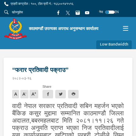
प्रहरी कन्ट्रोल : १००, टोल फ्री नं.: १६६००१४१५१६
नेपा
EN
काठमाण्डौं उपत्यका अपराध अनुसन्धान कार्यालय
Low Bandwidth
“फरार प्रतिवादी पक्राउ”
२०८२-०३-१६
Share
-
+
A
A
A
वादी नेपाल सरकार प्रतिवादी सबिन महर्जन भएको
बैंकिङ कसुर मुद्दामा सम्मानित काठमाण्डौ जिल्ला
अदालत,बबरमहलबाट मिति २०८१।११।२६ गते
पक्राउ अनुमति प्राप्त भएका निज प्रतिवादीलाई
यस कार्यालयबाट खटिएको प्रहरी टोलीले निम्न