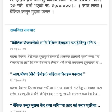
२७ गते
दर्ता भएको
रू. ७,००,०००।- ( सात लाख )
बैंकिङ क
सु
र मुद्दामा फरार
।
सम्बन्धित समाचार
“वैदेशिक रोजगारीको लागि विभिन्न देशहरुमा पठाई दिन्छु भनि ठगी
२०८३-०४-१४
गर्ने व्यक्तिहरु पक्राउ"
घटना विवरणः बेरोजगार युवायुवतीहरुलाई आकर्षक तलबको प्रलोभनमा पारी
रोजगारीका लागि विभिन्न देशहरुमा लैजाने भन्दै लामो समयसम्म झुक्यानमा राखि
विदेश नपठाई सम्पर्क विहीन भएकोमा पीडितहरुले दिएको जाहेरी दरखास्त उपर
“ लागू औषध (खैरो हिरोइन) सहित मानिसहरु पक्राउ ”
अनुसन्धान हुँदा विदेश पठाउने भनि ठगी गर्ने निम्न प्रतिवादीहरुलाई काठमाडौं
उपत्यकाका विभिन्न स्थानहरुबाट पक्राउ गरी थप अनुसन्धान तथा आवश्यक
२०८३-०४-१३
कारवाहीको लागि वैदेशिक रोजगार विभाग ताहाचल, काठमाडौं पठाईएको ।
घटना विवरण:-जिल्ला काठमाण्डौं का.म.न.पा. वडा नं. १२ टेकु लगायतका वडा
पक्राउ व्यक्तिहरुको विवरणः-१. नाम थर :- पवन कुमार के.सी.
एरियामा लागू औषध खैरो हिरोईन (ब्राउन सुगर) ओसारपसार तथा वेचविखन
(बिक्रम) उमेर :- ३२ वर्ष स्थायी वतन :- जिल्ला दाङ राप्ती
भई रहेको भन्ने विशेष सूचनाको आधारमा यस कार्यालयबाट खटिई गएको प्रहरी
गा.पा. वडा नं.०६ । हाल :- जिल्ला काठमाडौं टोखा न.पा. वडा
“ बैंकिङ कसुर मुद्दामा कैद तथा जरिवाना ठहर भई फरार प्रतिवादी
टोलीले मिति २०८३/०४/१२ गते अं १९;०० बजेको समयमा जिल्ला काठमाण्डौं
नं.१० । देश :- सिंगापुर रकम :-
का.म.न.पा.वडा नं.१२ टेकु मयलवारीमा बा ४६ प १६२ नम्बरको स्कुटर रोकी
२०८३-०४-१३