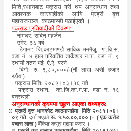
मिति,स्थानबाट पक्राउ गरी थप
अनुसन्धान तथा
आवश्यक कारबाहीको लागि प्रहरी बृत्त
महाराजगञ्ज, काठमाण्डौ पठाईएको ।
पक्राउ प्रतिवादीको विवरण:-
नामथर:
सबिन महर्जन
उमेर
:
३६ बर्ष
ठेगाना:
जि.काठमाण्डौ साविक मनमैजु
गा
.
बि.स.
वडा नं
.
५ हाल परिवर्तित तार्केश्वर न.पा. वडा नं. ९
स्थायी वतन भई
ऐ.ऐ. बस्ने
बिगो: रु. ९,८०,०००/-(नौ लाख असी हजार
रुपैंया)
पक्राउ मिति: २०८२।०३।१६ गते
पक्राउ स्थान:
का.जि.का.म.पा. वडा नं. १६
बनस्थली
अनुसन्धानको क्रममा खुल्न आएका तथ्यहरू:
Ø
प्रहरी वृत्त थानकोट काठमाण्डौमा मिति २०८१।०६।
०९ गते
दर्ता भएको
रू. १,५०,००,०००।- ( एक करोड
पचास लाख )
बैंकिङ क
सु
र मुद्दामा फरार
।
प्रहरी वृत्त बालाजु काठमाण्डौमा मिति २०८१।०७।
Ø