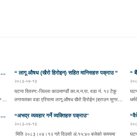
छु
“ लागू औषध (खैरो हिरोइन) सहित मानिसहरु पक्राउ ”
“ ब
२०८३-०४-१३
२०८
प्र
घटना विवरण:-जिल्ला काठमाण्डौं का.म.न.पा. वडा नं. १२ टेकु
घटन
दै
लगायतका वडा एरियामा लागू औषध खैरो हिरोईन (ब्राउन सुगर)
धर्
ओसारपसार तथा वेचविखन भई रहेको भन्ने विशेष सूचनाको
वडा 
छु
“अभद्र व्यवहार गर्ने व्यक्तिहरु पक्राउ"
“वै
आधारमा यस कार्यालयबाट खटिई गएको प्रहरी टोलीले मिति
भएक
२०८३-०४-१३
२०८
ाडौं
२०८३/०४/१२ गते अं १९;०० बजेको समयमा जिल्ला काठमाण्डौं
०८०
भनि
न
का.म.न.पा.वडा नं.१२ टेकु मयलवारीमा बा ४६ प १६२ नम्बरको
ववर
मिति २०८३।०४।१२ गते दिउसो अं.१५:४० बजेको समयमा
घटन