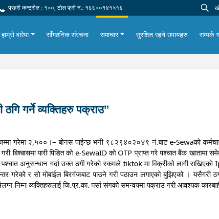
प्रहरी कन्ट्रोल : १००, टोल फ्री नं.: १६६००१४१५१६
हाम्रो बारेमा
साँगठनिक संरचना
समाचार
सुरक्षित रहने उपायहरु
सम्पर्क ग
गि गर्ने व्यक्तिहरु पक्राउ”
मा गरेमा २,५००।– बोनस पाईन्छ भनी ९८२९४०२०४९ नं.बाट e-Sewaको कर्मचारी ब
ुराहरु गरी बिश्बासमा पारी पिडित को e-SewaID को OTP प्राप्त गरे पश्चात बैंक खाताम
भए पश्चात अनुसन्धान गर्दा उक्त ठगी गरेको रकमले tiktok मा विक्रीको लागी राख
्तर गरेको र सो मोबाईल बिरगंजबाट पाउने गरी पठाउन लगाएको बुझिएको । यसैगरी ठगीक
संलग्न निम्न व्यक्तिहरुलाई जि.प्र.का. पर्सा संगको समन्वयमा पक्राउ गरी आवश्यक कारब