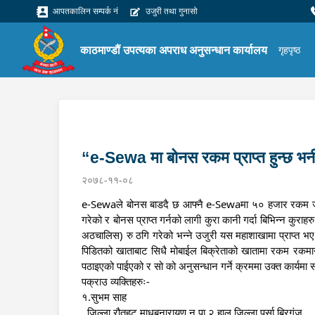
आपतकालिन सम्पर्क नं
उजुरी तथा गुनासो
काठमाण्डौं उपत्यका अपराध अनुसन्धान कार्यालय
गृहपृष्ठ
“e-Sewa मा बोनस रकम प्राप्त हुन्छ भनी ठ
२०७८-११-०८
e-Sewaले बोनस बाडदै छ आफ्नै e-Sewaमा ५० हजार रकम जम्
गरेको र बोनस प्राप्त गर्नको लागी कुरा कानी गर्दा बिभिन्न क
अठचालिस) रु ठगि गरेको भन्ने उजुरी यस महाशाखामा प्राप्त 
पिडितको खाताबाट सिधै मोबाईल बिक्रेताको खातामा रकम रकमान
पठाइएको पाईएको र सो को अनुसन्धान गर्ने क्रममा उक्त कार्यमा 
पक्राउ व्यक्तिहरुः-
१.सुभम साह
  जिल्ला रौतहट माधबनारायण न.पा.२ हाल जिल्ला पर्सा बिरगंज