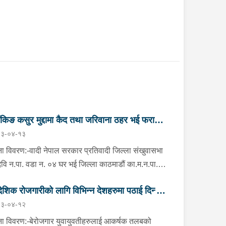
ैंकिङ कसुर मुद्दामा कैद तथा जरिवाना ठहर भई फरार
३-०४-१३
तिवादी पक्राउ”
ा विवरण:-वादी नेपाल सरकार प्रतिवादी जिल्ला संखुवासभा
मदेवि न.पा. वडा न. ०४ घर भई जिल्ला काठमाडौं का.म.न.पा.
नं. ६ बौद्ध नयाँ बस्ती बस्ने वर्ष ५९ को दुर्गा बहादुर भण्डारी
देशिक रोजगारीको लागि विभिन्न देशहरुमा पठाई दिन्छु
ो २ (दुई) वटा बैंकिङ कसुर (मुद्दा नं. ०८०-C१- ४२२१ र
३-०४-१२
-C१- ४२२२) मुद्दामा सम्मानित काठमाडौं जिल्ला अदालत,
 ठगी गर्ने व्यक्तिहरु पक्राउ"
महलको मिति २०८१/०२/१७ गतेको फैसलाले कैदः ८ (आठ)
ा विवरण:-बेरोजगार युवायुवतीहरुलाई आकर्षक तलबको