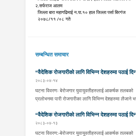
२.सर्फराज आलम
  जिल्ला बारा महागढिमाई न.पा.१० हाल जिल्ला पर्सा बिरगंज
  २०७८/११ /०८ गते
सम्बन्धित समाचार
“वैदेशिक रोजगारीको लागि विभिन्न देशहरुमा पठाई दिन्
२०८३-०४-१४
भनि ठगी गर्ने व्यक्तिहरु पक्राउ"
घटना विवरणः बेरोजगार युवायुवतीहरुलाई आकर्षक तलबको
प्रलोभनमा पारी रोजगारीका लागि विभिन्न देशहरुमा लैजाने भन्
लामो समयसम्म झुक्यानमा राखि विदेश नपठाई सम्पर्क विहीन
“वैदेशिक रोजगारीको लागि विभिन्न देशहरुमा पठाई दिन्
भएकोमा पीडितहरुले दिएको जाहेरी दरखास्त उपर अनुसन्धान
२०८३-०४-१३
हुँदा विदेश पठाउने भनि ठगी गर्ने निम्न प्रतिवादीहरुलाई काठम
भनि ठगी गर्ने व्यक्तिहरु पक्राउ"
उपत्यकाका विभिन्न स्थानहरुबाट पक्राउ गरी थप अनुसन्धा
घटना विवरण:-बेरोजगार युवायुवतीहरुलाई आकर्षक तलबको