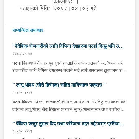
काठमाण्डौं ।
पठाइएको मिति:- २०८२।०४।०२ गते
सम्बन्धित समाचार
“वैदेशिक रोजगारीको लागि विभिन्न देशहरुमा पठाई दिन्छु भनि ठगी
२०८३-०४-१४
गर्ने व्यक्तिहरु पक्राउ"
घटना विवरणः बेरोजगार युवायुवतीहरुलाई आकर्षक तलबको प्रलोभनमा पारी
रोजगारीका लागि विभिन्न देशहरुमा लैजाने भन्दै लामो समयसम्म झुक्यानमा राखि
विदेश नपठाई सम्पर्क विहीन भएकोमा पीडितहरुले दिएको जाहेरी दरखास्त उपर
“ लागू औषध (खैरो हिरोइन) सहित मानिसहरु पक्राउ ”
अनुसन्धान हुँदा विदेश पठाउने भनि ठगी गर्ने निम्न प्रतिवादीहरुलाई काठमाडौं
उपत्यकाका विभिन्न स्थानहरुबाट पक्राउ गरी थप अनुसन्धान तथा आवश्यक
२०८३-०४-१३
कारवाहीको लागि वैदेशिक रोजगार विभाग ताहाचल, काठमाडौं पठाईएको ।
घटना विवरण:-जिल्ला काठमाण्डौं का.म.न.पा. वडा नं. १२ टेकु लगायतका वडा
पक्राउ व्यक्तिहरुको विवरणः-१. नाम थर :- पवन कुमार के.सी.
एरियामा लागू औषध खैरो हिरोईन (ब्राउन सुगर) ओसारपसार तथा वेचविखन
(बिक्रम) उमेर :- ३२ वर्ष स्थायी वतन :- जिल्ला दाङ राप्ती
भई रहेको भन्ने विशेष सूचनाको आधारमा यस कार्यालयबाट खटिई गएको प्रहरी
गा.पा. वडा नं.०६ । हाल :- जिल्ला काठमाडौं टोखा न.पा. वडा
“ बैंकिङ कसुर मुद्दामा कैद तथा जरिवाना ठहर भई फरार प्रतिवादी
टोलीले मिति २०८३/०४/१२ गते अं १९;०० बजेको समयमा जिल्ला काठमाण्डौं
नं.१० । देश :- सिंगापुर रकम :-
का.म.न.पा.वडा नं.१२ टेकु मयलवारीमा बा ४६ प १६२ नम्बरको स्कुटर रोकी
२०८३-०४-१३
पक्राउ”
रु.७,००,०००।– (सात लाख)पक्राउ मिति :- २०८३/०४/१४ गते ।