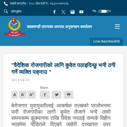
प्रहरी कन्ट्रोल : १००, टोल फ्री नं.: १६६००१४१५१६
नेपा
EN
काठमाण्डौं उपत्यका अपराध अनुसन्धान कार्यालय
Low Bandwidth
"वैदेशिक रोजगारीको लागि कुवेत पठाइदिन्छु भनी ठगी
गर्ने व्यक्ति पक्राउ "
२०८२-०४-०२
Share
-
+
A
A
A
बेरोजगार युवायुवतीलाई आकर्षक तलबको प्रलोभनमा
पारी रोजगारीका लागी
कुवेत
लैजाने भन्दै
लामो
समयसम्म झुक्यानमा राखि विदेश नपठाई सम्पर्क विहीन
भएकोमा पीडितले दिएको जाहेरी दरखास्त उपर