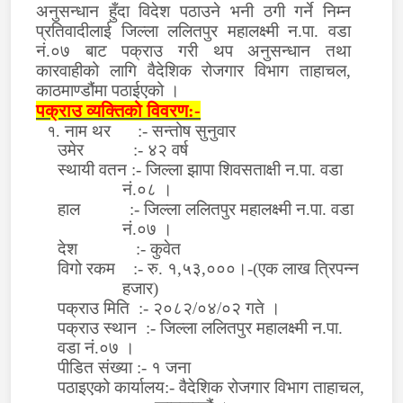
अनुसन्धान हुँदा विदेश पठाउने भनी ठगी गर्ने निम्न
प्रतिवादी
लाई
जिल्ला ललितपुर महालक्ष्मी न.पा. वडा
नं.०७ बाट
पक्राउ गरी थप अनुसन्धान तथा
कारवाहीको लागि
वैदेशिक रोजगार विभाग ताहाचल,
काठमाण्डौंमा प
ठाईएको
।
पक्राउ व्यक्तिको विवरण:-
नाम थर
:-
सन्तोष सुनुवार
१.
उमेर
:-
४२
वर्ष
स्थायी वतन
:-
जिल्ला झापा शिवसताक्षी न.पा. वडा
नं.०८ ।
हाल :- जिल्ला ललितपुर महालक्ष्मी न.पा. वडा
नं.०७ ।
देश
:-
कुवेत
वि
गो रकम
:-
रु
.
१,५३,०००।-
(
एक लाख त्रिपन्न
हजार)
पक्राउ मिति
:- २०८२/०
४
/
०२
गते ।
पक्राउ स्थान
:-
जिल्ला ललितपुर महालक्ष्मी न.पा.
वडा नं.०७ ।
पीडित संख्या
:-
१
जना
पठाइएको कार्यालय:- वैदेशिक रोजगार विभाग ताहाचल,