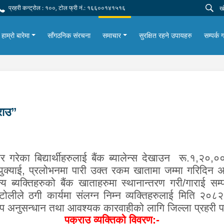
प्रहरी कन्ट्रोल : १००, टोल फ्री नं.: १६६००१४१५१६
हाम्रो बारेमा
साँगठनिक संरचना
समाचार
सुरक्षित रहने उपायहरु
सम्पर्क ग
्राउ”
गरेका बिद्यार्थीहरुलाई बैंक ब्यालेन्स देखाउन
रू.१,२०,०
क्याई
,
प्रलोभनमा पारी उक्त रकम खातामा जम्मा गरिदिन अ
अन्य ब्यक्तिहरुको बैंक खाताहरुमा स्थानान्तरण गरी/गाराई स
ीले ठगी कार्यमा संलग्न निम्न व्यक्तिहरुलाई
मिति २०८२।
 थप अनुसन्धान तथा आवश्यक कारवाहीको लागि जिल्ला प्रहरी 
पक्राउ व्यक्तिको विवरण:-