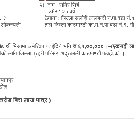
िरे २)
नाम :
समिर सिहं
र :
२५ वर्ष
 न.पा. वडा नं. २
ठेगाना :
जिल्ला
सर्लाही लालबन्दी न.पा.वडा नं.
नं. १, लोकन्थली हाल जिल्ला काठमाण्डौ का.म.न.पा.वडा नं.९, ग
द्यार्थी भिसामा अमेरिका पठईदिने भनि
रु.६१,००,०००।–(एकसठ्ठी ल
ीको लागि
जिल्ला प्रहरी परिसर, भद्रकाली काठमाण्डौं पठाईएको ।
्यानपुर
ाडोल
करोड बिस लाख मात्र )