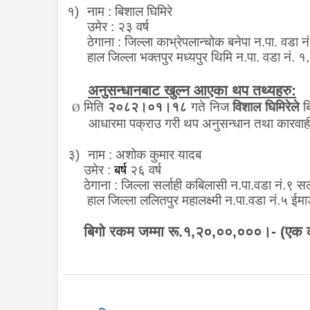
१)
नाम :
बिशाल घिम
उमेर :
२३ वर्ष
उमे
ठेगाना :
जिल्ला काभ्रेपलान्चोक बनेपा
हाल जिल्ला भक्तपुर मध्यपुर थिमि न.पा. वडा 
अनुसन्धानबाट खुल्न आएका थप तथ्यहरु:
मिति
२०८२।०१।१८
गते निज
विशाल घिमिरेले
बि
Ø
आधारमा पक्राउ गरी थप अनुसन्धान तथा कारवाह
३)
नाम :
अशोक कुमार यादब
उमेर :
बर्ष
२६ वर्ष
ठेगाना :
जिल्ला
सर्लाही कबिलासी न.पा.वडा नं.९ सल
हाल जिल्ला ललितपुर महालक्ष्मी न.पा.वडा नं.५ ईम
बिगो रकम जम्मा रू.१,२०,००,०००।- (एक 