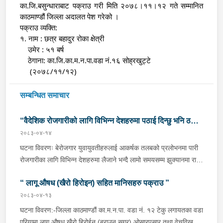
का.जि.बसुन्धाराबाट पक्राउ गरी मिति २०७८।११।१२ गते सम्मानित 
काठमाण्डौं जिल्ला अदालत पेश गरेको ।
पक्राउ व्यक्ति:
१. नाम : छत्र बहादुर रोका क्षेत्री
    उमेर : ५१ बर्ष
    ठेगाना: का.जि.का.म.न.पा.वडा नं.१६ सोह्रखुट्टे  
     (२०७८/११/१२)
सम्बन्धित समाचार
“वैदेशिक रोजगारीको लागि विभिन्न देशहरुमा पठाई दिन्छु भनि ठगी
२०८३-०४-१४
गर्ने व्यक्तिहरु पक्राउ"
घटना विवरणः बेरोजगार युवायुवतीहरुलाई आकर्षक तलबको प्रलोभनमा पारी
रोजगारीका लागि विभिन्न देशहरुमा लैजाने भन्दै लामो समयसम्म झुक्यानमा राखि
विदेश नपठाई सम्पर्क विहीन भएकोमा पीडितहरुले दिएको जाहेरी दरखास्त उपर
“ लागू औषध (खैरो हिरोइन) सहित मानिसहरु पक्राउ ”
अनुसन्धान हुँदा विदेश पठाउने भनि ठगी गर्ने निम्न प्रतिवादीहरुलाई काठमाडौं
उपत्यकाका विभिन्न स्थानहरुबाट पक्राउ गरी थप अनुसन्धान तथा आवश्यक
२०८३-०४-१३
कारवाहीको लागि वैदेशिक रोजगार विभाग ताहाचल, काठमाडौं पठाईएको ।
घटना विवरण:-जिल्ला काठमाण्डौं का.म.न.पा. वडा नं. १२ टेकु लगायतका वडा
पक्राउ व्यक्तिहरुको विवरणः-१. नाम थर :- पवन कुमार के.सी.
एरियामा लागू औषध खैरो हिरोईन (ब्राउन सुगर) ओसारपसार तथा वेचविखन