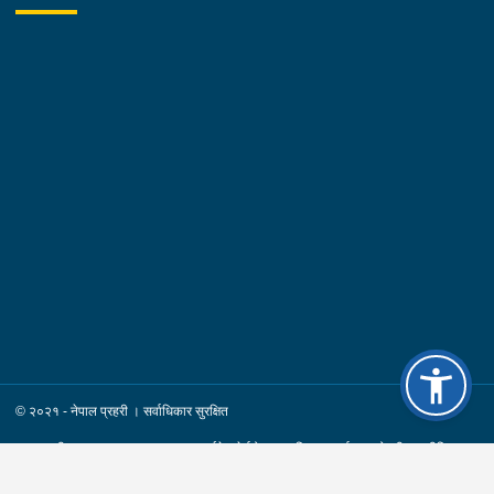
कमल श्रेष्ठ उमेर :- ३४ वर्ष स्थायी वतन :- जिल्ला चितवन
खैरहनी न.पा. वडा नं.०३ । हाल :- जिल्ला काठमाडौं
का.म.न.पा. वडा नं.१६ । देश :- अजरबैजान
रकम :- रु.४,००,०००।– (चार लाख)पक्राउ मिति :-
२०८३/०४/१२ गते ।पक्राउ स्थान :- जिल्ला काठमाडौं का.म.न.पा. वडा
नं.१६ । पीडित संख्या :- १ जना ।४. नाम थर :- शारदा श्रेष्ठ
उमेर :- ६१ वर्ष स्थायी वतन :- जिल्ला काठमाडौं
का.म.न.पा. वडा नं.०७ । देश :- फ्रान्स रकम :-
रु.७,५०,०००।– (सात लाख पचास हजार) पक्राउ मिति :-
२०८३/०४/१२ गते । पक्राउ स्थान :- जिल्ला काठमाडौं का.म.न.पा. वडा
नं.०७ । पीडित संख्या :- १ जना ।
© २०२१ - नेपाल प्रहरी । सर्वाधिकार सुरक्षित
साइट सूची
पृष्ठ भ्रमण: २८२६४
ईमेल हेर्नुहोस्
नियम र सर्त
गोपनीयता नीति
प्रतिक्रिया / जिज्ञासा