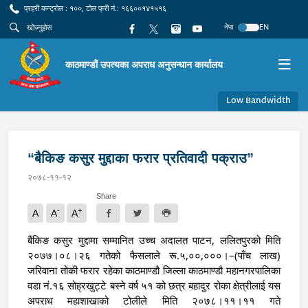
प्रहरी कन्ट्रोल : १००, टोल फ्री नं.: १६६००१४१५१६
नेपा
EN
काठमाण्डौं उपत्यका अपराध अनुसन्धान कार्यालय
Low Bandwidth
“बैकिङ कसुर मुद्दाका फरार प्रतिवादी पक्राउ”
२०७८-११-१२
Share
-
+
A
A
A
बैंकिङ कसुर मुद्दामा सम्मानित उच्च अदालत पाटन, ललितपुरको मिति 
२०७७।०८।२६ गतेको फैसलाले रू.५,००,०००।–(पाँच लाख) 
जरिवाना तोकी फरार रहेका काठमाण्डौ जिल्ला काठमाण्डौ महानगरपालिका 
वडा नं.१६ सोह्रखुट्टे बस्ने वर्ष ५१ को छत्र बहादुर रोका क्षेत्रीलाई यस 
अपराध महाशाखाको टोलीले मिति २०७८।११।११ गते 