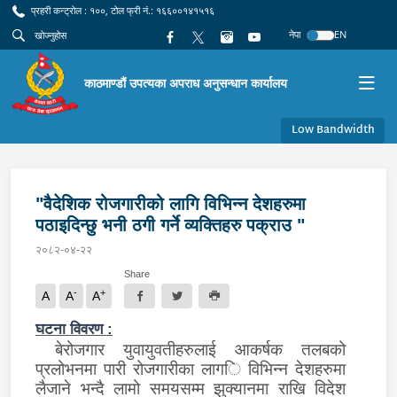
प्रहरी कन्ट्रोल : १००, टोल फ्री नं.: १६६००१४१५१६
नेपा
EN
काठमाण्डौं उपत्यका अपराध अनुसन्धान कार्यालय
Low Bandwidth
"वैदेशिक रोजगारीको लागि विभिन्न देशहरुमा
पठाइदिन्छु भनी ठगी गर्ने व्यक्तिहरु पक्राउ "
२०८२-०४-२२
Share
-
+
A
A
A
घटना विवरण :
बेरोजगार युवायुवती
हरु
लाई आकर्षक तलबको
प्रलोभनमा पारी रोजगारीका लाग
ि विभिन्न देशहरुमा
लैजाने भन्दै
लामो समयसम्म झुक्यानमा राखि विदेश