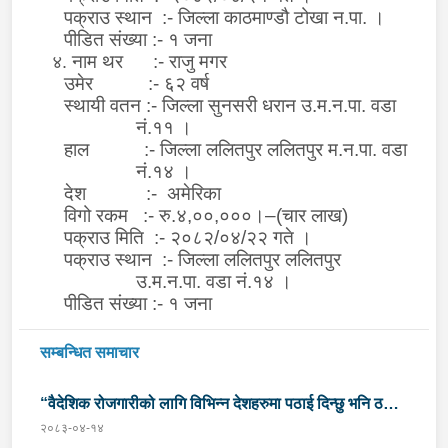
पक्राउ स्थान
:-
जिल्ला काठमाण्डौ टोखा न.पा. ।
पीडित संख्या
:-
१
जना
नाम थर :- राजु मगर
४.
उमेर :- ६२ वर्ष
स्थायी वतन
:- जिल्ला सुनसरी धरान उ.म.न.पा. वडा
नं.११ ।
हाल :- जिल्ला ललितपुर ललितपुर म.न.पा. वडा
नं.१४ ।
देश :- अमेरिका
विगो रकम :- रु.४,००,०००।–(चार लाख)
पक्राउ मिति :- २०८२/०४/२२ गते ।
पक्राउ स्थान :- जिल्ला ललितपुर ललितपुर
उ.म.न.पा. वडा नं.१४ ।
पीडित संख्या :- १ जना
सम्बन्धित समाचार
“वैदेशिक रोजगारीको लागि विभिन्न देशहरुमा पठाई दिन्छु भनि ठगी
२०८३-०४-१४
गर्ने व्यक्तिहरु पक्राउ"