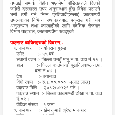
नपठाई सम्पर्क विहीन भएकोमा पीडित
हरु
ले दिएको
जाहेरी दरखास्त उपर अनुसन्धान हुँदा विदेश पठाउने
भनी ठगी गर्ने निम्न
प्रतिवादीहरु
लाई
काठमाण्डौं
उपत्यकाका विभिन्न स्थानहरुबाट
पक्राउ गरी थप
अनुसन्धान तथा कारवाहीको लागि
वैदेशिक रोजगार
विभाग ताहाचल, काठमाण्डौंमा प
ठाईएको
।
पक्राउ व्यक्तिहरुको विवरण:-
नाम थर
:-
योगराज गुरुङ
१.
उमेर
:-
५५
वर्ष
स्थायी वतन
:-
जिल्ला तनहुँ भानु न.पा. वडा नं.११ ।
हाल :- जिल्ला काठमाण्डौं बुढानिलकण्ठ न.पा.
वडा नं.०७ ।
देश
:-
क्यानडा
वि
गो रकम
:-
रु
.
८,००,०००।-
(
आठ लाख)
पक्राउ मिति
:- २०८२/०
४/२१
गते ।
पक्राउ स्थान
:-
जिल्ला काठमाण्डौं टोखा न.पा. वडा
नं.०९।
पीडित संख्या
:-
१
जना
नाम थर :- खेम कुमारी श्रेष्ठ मानन्धर
२.