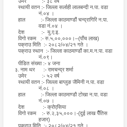
उमेर :- ३८ वर्ष
स्थायी वतन
:- जिल्ला सर्लाही लालबन्दी न.पा. वडा
नं.०४ ।
हाल :- जिल्ला काठमाण्डौं चन्द्रागिरि न.पा.
वडा नं.०४ ।
देश :- यु.ए.इ.
विगो रकम :- रु.५,००,०००।–(पाँच लाख)
पक्राउ मिति :- २०८२/०४/२१ गते ।
पक्राउ स्थान :- जिल्ला काठमाण्डौं का.म.न.पा. वडा
नं.०९।
पीडित संख्या :- ४ जना
नाम थर
:-
रामचन्द्र शर्मा
३.
उमेर
:-
५२
वर्ष
स्थायी वतन
:-
जिल्ला बाग्लुङ जैमिनी न.पा. वडा
नं.०८ ।
हाल :- जिल्ला काठमाण्डौ टोखा न.पा. वडा
नं.०७ ।
देश
:-
क्रोएसिया
वि
गो रकम
:-
रु
.
२,३५,०००।-
(
दुई लाख पैँतिस
हजार)
पक्राउ मिति
:- २०८२/०
४/२१
गते ।