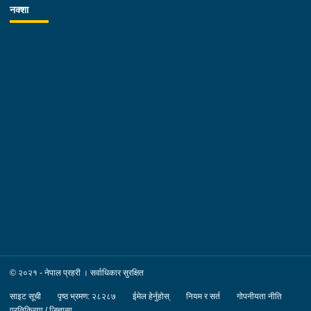
का.म.न.पा. वडा नं.२१ । पीडित संख्या :- ३ जना ।३. नाम थर :-
नक्शा
कमल श्रेष्ठ उमेर :- ३४ वर्ष स्थायी वतन :- जिल्ला चितवन
खैरहनी न.पा. वडा नं.०३ । हाल :- जिल्ला काठमाडौं
का.म.न.पा. वडा नं.१६ । देश :- अजरबैजान
रकम :- रु.४,००,०००।– (चार लाख)पक्राउ मिति :-
२०८३/०४/१२ गते ।पक्राउ स्थान :- जिल्ला काठमाडौं का.म.न.पा. वडा
नं.१६ । पीडित संख्या :- १ जना ।४. नाम थर :- शारदा श्रेष्ठ
उमेर :- ६१ वर्ष स्थायी वतन :- जिल्ला काठमाडौं
का.म.न.पा. वडा नं.०७ । देश :- फ्रान्स रकम :-
रु.७,५०,०००।– (सात लाख पचास हजार) पक्राउ मिति :-
२०८३/०४/१२ गते । पक्राउ स्थान :- जिल्ला काठमाडौं का.म.न.पा. वडा
नं.०७ । पीडित संख्या :- १ जना ।
© २०२१ - नेपाल प्रहरी । सर्वाधिकार सुरक्षित
साइट सूची
पृष्ठ भ्रमण: २८२८७
ईमेल हेर्नुहोस्
नियम र सर्त
गोपनीयता नीति
प्रतिक्रिया / जिज्ञासा