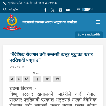
प्रहरी कन्ट्रोल : १००, टोल फ्री नं.: १६६००१४१५१६
नेपा
EN
काठमाण्डौं उपत्यका अपराध अनुसन्धान कार्यालय
Low Bandwidth
“बैदेशिक रोजगार ठगी सम्बन्धी कसूर मुद्धाका फरार
प्रतिवादी पक्राउ”
२०८२-०४-३०
Share
-
+
A
A
A
घटना विवरण :-
विष्णु प्रसाद खनालको जाहेरीले वादी नेपाल
सरकार प्रतिवादी प्रकाश भट्टराई भएको वैदेशिक
रोजगार ठगी सम्बन्धी कसूर मुद्दामा फरार रहेका