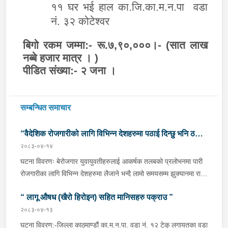
११ घर भई हाल का.जि.का.म.न.पा वडा
नं. ३२ कोटेश्वर
बिगो रकम जम्मा:- रू.७,९०,०००।- (सात लाख
नब्बे हजार मात्र । )
पीडित संख्या:- २ जना ।
सम्बन्धित समाचार
“वैदेशिक रोजगारीको लागि विभिन्न देशहरुमा पठाई दिन्छु भनि ठगी
२०८३-०४-१४
गर्ने व्यक्तिहरु पक्राउ"
घटना विवरणः बेरोजगार युवायुवतीहरुलाई आकर्षक तलबको प्रलोभनमा पारी
रोजगारीका लागि विभिन्न देशहरुमा लैजाने भन्दै लामो समयसम्म झुक्यानमा राखि
विदेश नपठाई सम्पर्क विहीन भएकोमा पीडितहरुले दिएको जाहेरी दरखास्त उपर
“ लागू औषध (खैरो हिरोइन) सहित मानिसहरु पक्राउ ”
अनुसन्धान हुँदा विदेश पठाउने भनि ठगी गर्ने निम्न प्रतिवादीहरुलाई काठमाडौं
उपत्यकाका विभिन्न स्थानहरुबाट पक्राउ गरी थप अनुसन्धान तथा आवश्यक
२०८३-०४-१३
कारवाहीको लागि वैदेशिक रोजगार विभाग ताहाचल, काठमाडौं पठाईएको ।
घटना विवरण:-जिल्ला काठमाण्डौं का.म.न.पा. वडा नं. १२ टेकु लगायतका वडा