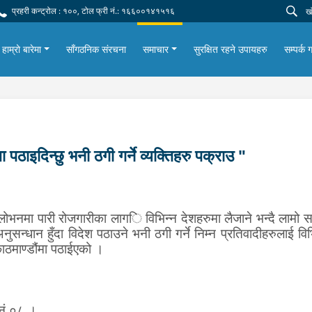
प्रहरी कन्ट्रोल : १००, टोल फ्री नं.: १६६००१४१५१६
हाम्रो बारेमा
साँगठनिक संरचना
समाचार
सुरक्षित रहने उपायहरु
सम्पर्क ग
पठाइदिन्छु भनी ठगी गर्ने व्यक्तिहरु पक्राउ "
ोभनमा पारी रोजगारीका लाग
ि विभिन्न देशहरुमा
लैजाने भन्दै
लामो स
ुसन्धान हुँदा विदेश पठाउने भनी ठगी गर्ने निम्न
प्रतिवादीहरु
लाई
वि
ठमाण्डौंमा प
ठाईएको
।
 नं.०८ ।