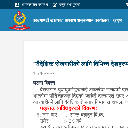
आपतकालिन सम्पर्क नं
उजुरी तथा गुनासो
काठमाण्डौं उपत्यका अपराध अनुसन्धान कार्यालय
गृहपृष्ठ
"वैदेशिक रोजगारीको लागि विभिन्न देशहरुमा 
२०८२-०५-०५
घटना विवरण :
बेरोजगार युवायुवती
हरु
लाई आकर्षक तलबको प्रल
भएकोमा पीडित
हरु
ले दिएको जाहेरी दरखास्त उपर अन
कारवाहीको लागि
वैदेशिक रोजगार विभाग ताहाचल, का
पक्राउ व्यक्तिहरुको विवरण:
नाम थर
:-
शान्त बहादुर वि.क.
१.
उमेर
:-
३९
वर्ष
स्थायी वतन :- जिल्ला प्युठान प्युठान न.पा. वडा