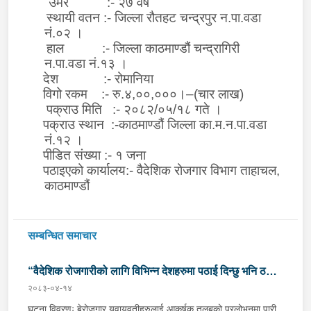
उमेर :- २७ वर्ष
स्थायी वतन :- जिल्ला रौतहट चन्द्रपुर न.पा.वडा
नं.०२ ।
हाल :- जिल्ला काठमाण्डौं चन्द्रागिरी
न.पा.वडा नं.१३ ।
देश :- रोमानिया
विगो रकम :- रु.४
,
००
,
०००।
–(
चार लाख)
पक्राउ मिति :- २०८२/०५/१८ गते ।
पक्राउ स्थान :-काठमाण्डौं जिल्ला का.म.न.पा.वडा
नं.१२ ।
पीडित संख्या :- १ जना
पठाइएको कार्यालय:- वैदेशिक रोजगार विभाग ताहाचल,
काठमाण्डौं
सम्बन्धित समाचार
“वैदेशिक रोजगारीको लागि विभिन्न देशहरुमा पठाई दिन्छु भनि ठगी
२०८३-०४-१४
गर्ने व्यक्तिहरु पक्राउ"
घटना विवरणः बेरोजगार युवायुवतीहरुलाई आकर्षक तलबको प्रलोभनमा पारी