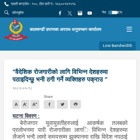
प्रहरी कन्ट्रोल : १००, टोल फ्री नं.: १६६००१४१५१६
नेपा
EN
काठमाण्डौं उपत्यका अपराध अनुसन्धान कार्यालय
Low Bandwidth
"वैदेशिक रोजगारीको लागि विभिन्न देशहरुमा
पठाइदिन्छु भनी ठगी गर्ने व्यक्तिहरु पक्राउ "
२०८२-०५-१८
Share
-
+
A
A
A
घटना विवरण :
बेरोजगार युवायुवती
हरु
लाई आकर्षक तलबको
प्रलोभनमा पारी रोजगारीका लाग
ि विभिन्न देशहरुमा
लैजाने भन्दै
लामो समयसम्म झुक्यानमा राखि विदेश नपठाई