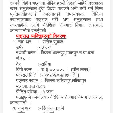
सम्पर्क विहीन भएकोमा पीडित
हरु
ले दिएको जाहेरी दरखास्त
उपर अनुसन्धान हुँदा विदेश पठाउने भनी ठगी गर्ने निम्न
प्रतिवादीहरु
लाई
काठमाण्डौं उपत्यकाका विभिन्न
स्थानहरुबाट
पक्राउ गरी थप अनुसन्धान तथा
कारवाहीको लागि
वैदेशिक रोजगार विभाग ताहाचल,
काठमाण्डौंमा प
ठाईएको
।
पक्राउ व्यक्तिहरुको विवरणः
नाम थर
:-
सरोज सुवाल
१.
उमेर
:-
३५
वर्ष
स्थायी वतन :- जिल्ला भक्तपुर,भक्तपुर न.पा.वडा
नं.१० ।
देश :-सर्विया
विगो रकम :- रु.३
,
००
,
०००।
–(
तीन लाख)
पक्राउ मिति :- २०८२/०५/१७ गते ।
पक्राउ स्थान :- जिल्ला ललितपुर,ललितपुर
म.न.पा.वडा नं.०२ ।
पीडित संख्या :- १ जना
पठाइएको कार्यालय:- वैदेशिक रोजगार विभाग ताहाचल,
काठमाण्डौं ।
नाम थर :- सिर्जना कार्की
२.