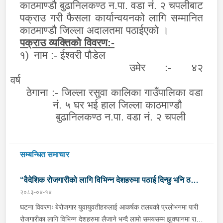
काठमाण्डौ बुढानिलकण्ठ न.पा. वडा नं. २ चपलीबाट
पक्राउ गरी फैसला कार्यान्वयनको लागि सम्मानित
काठमाण्डौ जिल्ला अदालतमा पठाईएको
।
पक्राउ व्यक्तिको विवरण:-
१)
नाम :-
ईश्वरी पौडेल
उमेर
:
-
४२
वर्ष
ठेगाना :-
जिल्ला
रसुवा कालिका गाउँपालिका वडा
नं. ५ घर भई हाल जिल्ला काठमाण्डौ
बुढानिलकण्ठ न.पा. वडा नं. २ चपली
सम्बन्धित समाचार
“वैदेशिक रोजगारीको लागि विभिन्न देशहरुमा पठाई दिन्छु भनि ठगी
२०८३-०४-१४
गर्ने व्यक्तिहरु पक्राउ"
घटना विवरणः बेरोजगार युवायुवतीहरुलाई आकर्षक तलबको प्रलोभनमा पारी
रोजगारीका लागि विभिन्न देशहरुमा लैजाने भन्दै लामो समयसम्म झुक्यानमा राखि