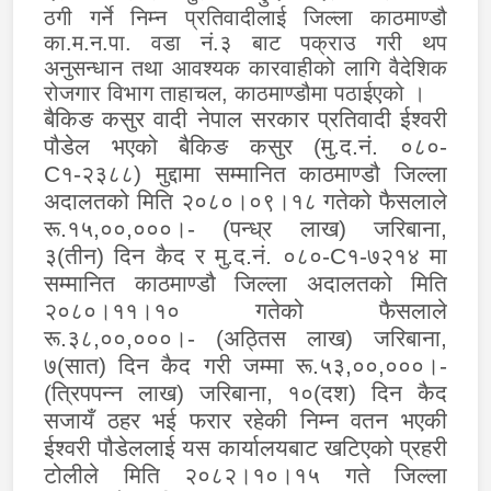
ठगी गर्ने निम्न प्रतिवादीलाई जिल्ला काठमाण्डौ
का.म.न.पा. वडा नं.३ बाट पक्राउ गरी थप
अनुसन्धान तथा आवश्यक कारवाहीको लागि वैदेशिक
रोजगार विभाग ताहाचल, काठमाण्डौमा प
ठाईएको
।
बैकिङ कसुर वादी नेपाल सरकार प्रतिवादी ईश्वरी
पौडेल भएको बैकिङ कसुर (मु.द.नं. ०८०-
C
१-२३८८)
मुद्दामा सम्मानित काठमाण्डौ जिल्ला
अदालतको मिति २०८०।०९।१८ गतेको फैसलाले
रू.१५
,
००
,
०००।- (पन्ध्र लाख) जरिबाना
,
३(तीन) दिन कैद र मु.द.नं. ०८०-
C
१-७२१४ मा
सम्मानित काठमाण्डौ जिल्ला अदालतको मिति
२०८०।११।१० गतेको फैसलाले
रू.३८
,
००
,
०००।- (अठ्तिस लाख) जरिबाना
,
७(सात) दिन कैद गरी जम्मा रू.५३
,
००
,
०००।-
(त्रिपपन्न लाख) जरिबाना
,
१०(दश) दिन कैद
सजायँ ठहर भई फरार रहेकी निम्न वतन भएकी
ईश्वरी पौडेललाई यस कार्यालयबाट खटिएको प्रहरी
टोलीले मिति २०८२।१०।१५ गते जिल्ला