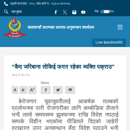
प्रहरी कन्ट्रोल : १००, टोल फ्री नं.: १६६००१४१५१६
नेपा
EN
काठमाण्डौं उपत्यका अपराध अनुसन्धान कार्यालय
Low Bandwidth
“कैद जरिबाना तोकिई फरार रहेका व्यक्ति पक्राउ”
२०८२-१०-१८
Share
-
+
A
A
A
बेरोजगार युवायुवतीलाई आकर्षक तलबको
प्रलोभनमा पारी रोजगारीका लागि कम्बोडिया लैजाने
भन्दै
लामो समयसम्म झुक्यानमा राखि विदेश नपठाई
सम्पर्क विहीन भएकोमा पीडितले दिएको जाहेरी
दरखास्त उपर अनुसन्धान हुँदा विदेश पठाउने भनी