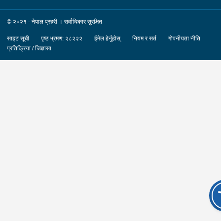
© २०२१ - नेपाल प्रहरी । सर्वाधिकार सुरक्षित
साइट सूची
पृष्ठ भ्रमण: २८२२२
ईमेल हेर्नुहोस्
नियम र सर्त
गोपनीयता नीति
प्रतिक्रिया / जिज्ञासा