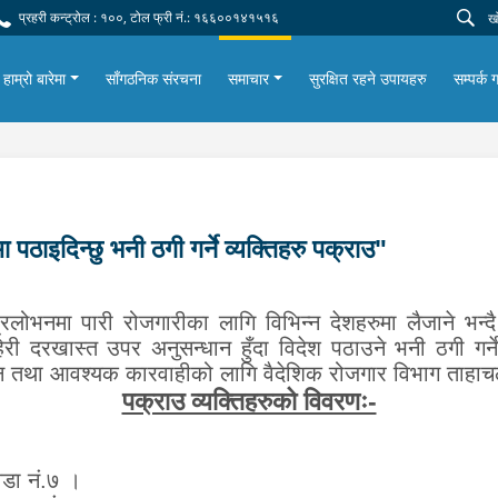
प्रहरी कन्ट्रोल : १००, टोल फ्री नं.: १६६००१४१५१६
हाम्रो बारेमा
साँगठनिक संरचना
समाचार
सुरक्षित रहने उपायहरु
सम्पर्क ग
पठाइदिन्छु भनी ठगी गर्ने व्यक्तिहरु पक्राउ"
लोभनमा पारी रोजगारीका लागि विभिन्न देशहरुमा लैजाने भन्दै
री दरखास्त उपर अनुसन्धान हुँदा विदेश पठाउने भनी ठगी गर्न
ान तथा आवश्यक कारवाहीको लागि वैदेशिक रोजगार विभाग ताहाच
पक्राउ व्यक्तिहरुको विवरणः-
वडा नं.७ ।