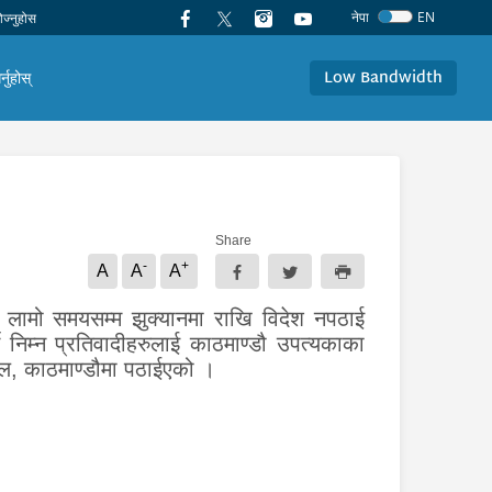
नेपा
EN
Low Bandwidth
र्नुहोस्
Share
-
+
A
A
A
लामो समयसम्म झुक्यानमा राखि विदेश नपठाई
े निम्न प्रतिवादीहरुलाई काठमाण्डौ उपत्यकाका
ल, काठमाण्डौमा प
ठाईएको
।