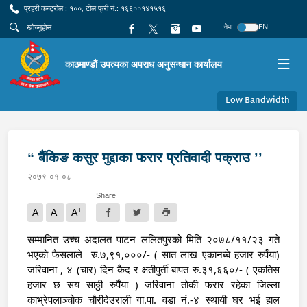
प्रहरी कन्ट्रोल : १००, टोल फ्री नं.: १६६००१४१५१६
नेपा
EN
काठमाण्डौं उपत्यका अपराध अनुसन्धान कार्यालय
Low Bandwidth
“ बैंकिङ कसुर मुद्दाका फरार प्रतिवादी पक्राउ ’’
२०७९-०१-०८
Share
-
+
A
A
A
सम्मानित उच्च अदालत पाटन ललितपुरको मिति २०७८/११/२३ गते 
भएको फैसलाले  रु.७,९१,०००/- ( सात लाख एकानब्बे हजार रुपैँया) 
जरिवाना , ४ (चार) दिन कैद र क्षतीपुर्ती बापत रु.३१,६६०/- ( एकतिस 
हजार छ सय साठ्ठी रुपैँया ) जरिवाना तोकी फरार रहेका जिल्ला 
काभ्रेपलाञ्चोक चौरीदेउराली गा.पा. वडा नं.-४ स्थायी घर भई हाल 