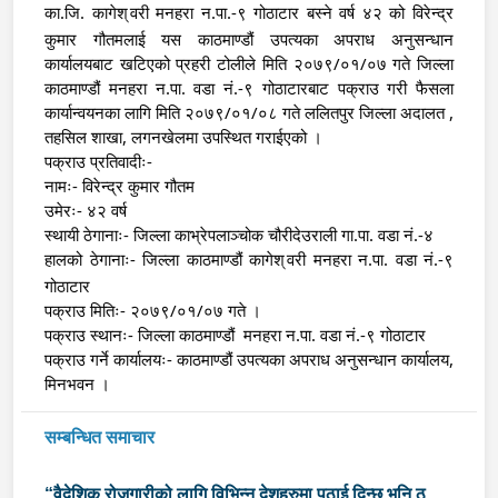
का.जि. कागेश्
वरी मनहरा न.पा.-९ गोठाटार बस्ने वर्ष ४२ को विरेन्द्र 
कुमार गौतमलाई यस काठमाण्डौं उपत्यका अपराध अनुसन्धान 
कार्यालयबाट खटिएको प्रहरी टोलीले मिति २०७९/०१/०७ गते जिल्ला 
काठमाण्डौं मनहरा न.पा. वडा नं.-९ गोठाटारबाट पक्राउ गरी फैसला 
कार्यान्वयनका लागि मिति २०७९/०१/०८ गते ललितपुर जिल्ला अदालत , 
तहसिल शाखा, लगनखेलमा उपस्थित गराईएको ।
पक्राउ प्रतिवादीः-
नामः- विरेन्द्र कुमार गौतम
उमेरः- ४२ वर्ष
स्थायी ठेगानाः- जिल्ला काभ्रेपलाञ्चोक चौरीदेउराली गा.पा. वडा नं.-४
हालको ठेगानाः- जिल्ला काठमाण्डौं कागेश्
वरी मनहरा न.पा. वडा नं.-९ 
गोठाटार
पक्राउ मितिः- २०७९/०१/०७ गते ।
पक्राउ स्थानः- जिल्ला काठमाण्डौं  मनहरा न.पा. वडा नं.-९ गोठाटार
पक्राउ गर्ने कार्यालयः- काठमाण्डौं उपत्यका अपराध अनुसन्धान कार्यालय,  
मिनभवन ।
सम्बन्धित समाचार
“वैदेशिक रोजगारीको लागि विभिन्न देशहरुमा पठाई दिन्छु भनि ठगी