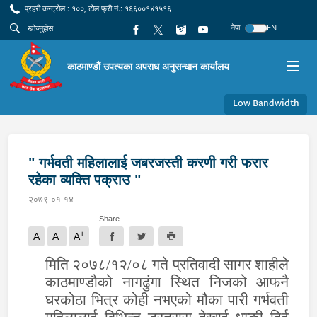
प्रहरी कन्ट्रोल : १००, टोल फ्री नं.: १६६००१४१५१६
नेपा
EN
काठमाण्डौं उपत्यका अपराध अनुसन्धान कार्यालय
Low Bandwidth
" गर्भवती महिलालाई जबरजस्ती करणी गरी फरार
रहेका व्यक्ति पक्राउ "
२०७९-०१-१४
Share
-
+
A
A
A
मिति २०७८/१२/०८ गते प्रतिवादी सागर शाहीले
काठमाण्डौको नागढुंगा स्थित निजको आफनै
घरकोठा भित्र कोही नभएको मौका पारी गर्भवती