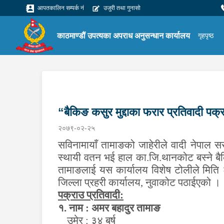
आपतकालिन सम्पर्क नं
उजुरी तथा गुनासो
काठमाण्डौं उपत्यका अपराध अनुसन्धान कार्यालय
गृहपृष्ठ
“बैकिङ कसुर मुद्दाका फरार प्रतिवादी पक्
२०७९-०२-२५
सविनामायाँ तामाङको जाहेरीले वादी नेपाल स
स्थायी वतन भई हाल का.जि.थानकोट
बस्ने
बै
तामाङ
लाई
यस कार्यालय
विशेष
टोलीले मित
जिल्ला प्रहरी कार्यालय
,
नुवाकोट पठाईएको ।
पक्राउ प्रतिवादी:
१. नाम : अमर बहादुर तामाङ
उमेर : ३४ बर्ष