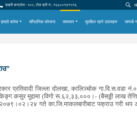
प्रहरी कन्ट्रोल : १००, टोल फ्री नं.: १६६००१४१५१६
हाम्रो बारेमा
साँगठनिक संरचना
समाचार
सुरक्षित रहने उपायहरु
सम्पर्क ग
राउ”
रकार प्रतिवादी जिल्ला दोलखा
,
कालिञ्चोक गा.वि.स.वडा नं.०
किङ्ग कसुर मुद्दामा
(विगो रू.६२
,
३३
,
०००।- (बैसठ्ठी लाख तेत्
ि २०७९।०२।२४ गते का.जि.माकलबारीबाट पक्राउ गरी थप 