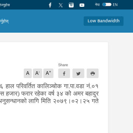
नेपा
EN
Low Bandwidth
र्नुहोस्
Share
-
+
A
A
A
६ हाल परिवर्तित कालिञ्चोक गा.पा.वडा नं.०१
तिस हजार)
फरार रहेका
वर्ष ३४ को अमर बहादुर
अनुसन्धानको लागि मिति २०७९।०२।२५ गते