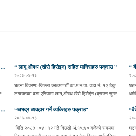
छु
“ लागू औषध (खैरो हिरोइन) सहित मानिसहरु पक्राउ ”
“ ब
२०८३-०४-१३
२०८
प्र
घटना विवरण:-जिल्ला काठमाण्डौं का.म.न.पा. वडा नं. १२ टेकु
घटन
दै
लगायतका वडा एरियामा लागू औषध खैरो हिरोईन (ब्राउन सुगर)
धर्
ओसारपसार तथा वेचविखन भई रहेको भन्ने विशेष सूचनाको
वडा 
छु
“अभद्र व्यवहार गर्ने व्यक्तिहरु पक्राउ"
“वै
आधारमा यस कार्यालयबाट खटिई गएको प्रहरी टोलीले मिति
भएक
२०८३-०४-१३
२०८
ाडौं
२०८३/०४/१२ गते अं १९;०० बजेको समयमा जिल्ला काठमाण्डौं
०८०
भनि
न
का.म.न.पा.वडा नं.१२ टेकु मयलवारीमा बा ४६ प १६२ नम्बरको
ववर
मिति २०८३।०४।१२ गते दिउसो अं.१५:४० बजेको समयमा
घटन
स्कुटर रोकी बसेका निम्न मानिसहरूलाई पक्राउ गरी निम्न
दिन