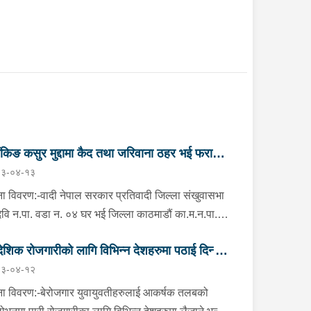
ैंकिङ कसुर मुद्दामा कैद तथा जरिवाना ठहर भई फरार
३-०४-१३
तिवादी पक्राउ”
ा विवरण:-वादी नेपाल सरकार प्रतिवादी जिल्ला संखुवासभा
मदेवि न.पा. वडा न. ०४ घर भई जिल्ला काठमाडौं का.म.न.पा.
नं. ६ बौद्ध नयाँ बस्ती बस्ने वर्ष ५९ को दुर्गा बहादुर भण्डारी
देशिक रोजगारीको लागि विभिन्न देशहरुमा पठाई दिन्छु
ो २ (दुई) वटा बैंकिङ कसुर (मुद्दा नं. ०८०-C१- ४२२१ र
३-०४-१२
-C१- ४२२२) मुद्दामा सम्मानित काठमाडौं जिल्ला अदालत,
 ठगी गर्ने व्यक्तिहरु पक्राउ"
महलको मिति २०८१/०२/१७ गतेको फैसलाले कैदः ८ (आठ)
ा विवरण:-बेरोजगार युवायुवतीहरुलाई आकर्षक तलबको
 र जरिवाना रु. १७,५०,०००/-( सत्र लाख पचास हजार