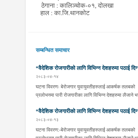
ठेगाना : कालिञ्चोक-०१, दोलखा
हाल : का.जि.थानकोट
सम्बन्धित समाचार
“वैदेशिक रोजगारीको लागि विभिन्न देशहरुमा पठाई दिन्
२०८३-०४-१४
भनि ठगी गर्ने व्यक्तिहरु पक्राउ"
घटना विवरणः बेरोजगार युवायुवतीहरुलाई आकर्षक तलबको
प्रलोभनमा पारी रोजगारीका लागि विभिन्न देशहरुमा लैजाने भन्
लामो समयसम्म झुक्यानमा राखि विदेश नपठाई सम्पर्क विहीन
“वैदेशिक रोजगारीको लागि विभिन्न देशहरुमा पठाई दिन्
भएकोमा पीडितहरुले दिएको जाहेरी दरखास्त उपर अनुसन्धान
२०८३-०४-१३
हुँदा विदेश पठाउने भनि ठगी गर्ने निम्न प्रतिवादीहरुलाई काठम
भनि ठगी गर्ने व्यक्तिहरु पक्राउ"
उपत्यकाका विभिन्न स्थानहरुबाट पक्राउ गरी थप अनुसन्धा
घटना विवरण:-बेरोजगार युवायुवतीहरुलाई आकर्षक तलबको
तथा आवश्यक कारवाहीको लागि वैदेशिक रोजगार विभाग