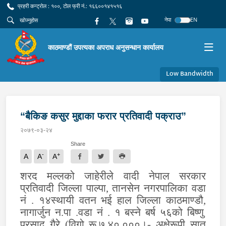
प्रहरी कन्ट्रोल : १००, टोल फ्री नं.: १६६००१४१५१६
नेपा
EN
काठमाण्डौं उपत्यका अपराध अनुसन्धान कार्यालय
Low Bandwidth
“बैकिङ कसुर मुद्दाका फरार प्रतिवादी पक्राउ”
२०७९-०३-२४
Share
-
+
A
A
A
शरद मल्लको जाहेरीले वादी नेपाल सरकार
प्रतिवादी
जिल्ला पाल्पा
,
तानसेन न
गर
पा
लिका
वडा
नं
.
१४
स्थायी वतन
भई हाल जिल्ला काठमाण्डौ
,
नागार्जुन न
.
पा
.
वडा नं
.
१
बस्ने बर्ष
५६
को बिष्णु
प्रसाद गैरे
(विगो रू.
७,४०,०००।- अक्षेरूपी सात