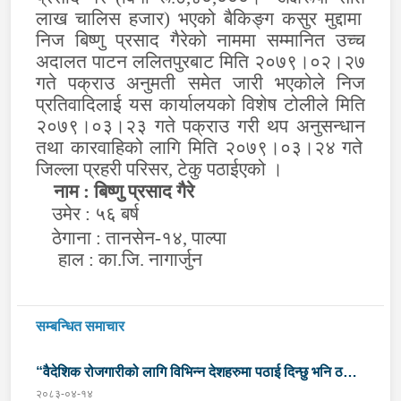
लाख
चालिस हजार
)
भएको
बैकिङ्ग कसुर मुद्दामा
निज बिष्णु प्रसाद गैरेको नाममा सम्मानित उच्च
अदालत पाटन ललितपुरबाट मिति २०७९।०२।२७
गते पक्राउ अनुमती समेत जारी भएकोले निज
प्रतिवादिलाई
यस कार्यालय
को विशेष
टोलीले मिति
२०७९।०
३
।
२३
गते पक्राउ गरी थप अनुसन्धान
तथा कारवाहि
को लागि मिति २०७९।०
३
।
२४
गते
जिल्ला प्रहरी
परिसर, टेकु
पठाईएको ।
नाम : बिष्णु प्रसाद गैरे
उमेर : ५६ बर्ष
ठेगाना : तानसेन-१४, पाल्पा
हाल : का.जि. नागार्जुन
सम्बन्धित समाचार
“वैदेशिक रोजगारीको लागि विभिन्न देशहरुमा पठाई दिन्छु भनि ठगी
२०८३-०४-१४
गर्ने व्यक्तिहरु पक्राउ"