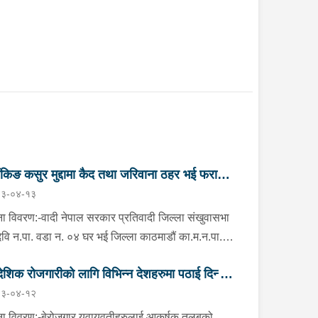
ैंकिङ कसुर मुद्दामा कैद तथा जरिवाना ठहर भई फरार
३-०४-१३
तिवादी पक्राउ”
ा विवरण:-वादी नेपाल सरकार प्रतिवादी जिल्ला संखुवासभा
मदेवि न.पा. वडा न. ०४ घर भई जिल्ला काठमाडौं का.म.न.पा.
नं. ६ बौद्ध नयाँ बस्ती बस्ने वर्ष ५९ को दुर्गा बहादुर भण्डारी
देशिक रोजगारीको लागि विभिन्न देशहरुमा पठाई दिन्छु
ो २ (दुई) वटा बैंकिङ कसुर (मुद्दा नं. ०८०-C१- ४२२१ र
३-०४-१२
-C१- ४२२२) मुद्दामा सम्मानित काठमाडौं जिल्ला अदालत,
 ठगी गर्ने व्यक्तिहरु पक्राउ"
महलको मिति २०८१/०२/१७ गतेको फैसलाले कैदः ८ (आठ)
ा विवरण:-बेरोजगार युवायुवतीहरुलाई आकर्षक तलबको