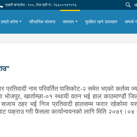
प्रहरी कन्ट्रोल : १००, टोल फ्री नं.: १६६००१४१५१६
हाम्रो बारेमा
साँगठनिक संरचना
समाचार
सुरक्षित रहने उपायहरु
सम्पर्क ग
्राउ”
ार प्रतिवादी नाम परिवर्तित पासिकोट-२ समेत भएको कर्तव्य ज्
जपुर, खार्ताम्छा-०१ स्थायी वतन भई हाल काठमाण्डौ जिल्ला
ो सजाय ठहर भई निज प्रतिवादी हालसम्म फरार रहेकोमा यस
बाट पक्राउ गरी
फैसला कार्यान्वयनको
लागि मिति २०७९।०
४