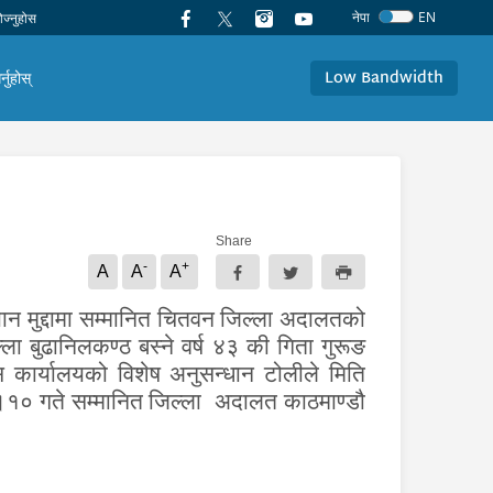
नेपा
EN
Low Bandwidth
र्नुहोस्
Share
-
+
A
A
A
यान मुद्दामा सम्मानित चितवन जिल्ला अदालतको
 बुढानिलकण्ठ बस्ने वर्ष ४३ की गिता गुरूङ
 कार्यालयको विशेष अनुसन्धान टोलीले
मिति
।
१०
गते
सम्मानित
जिल्ला
अदालत काठमाण्डौ