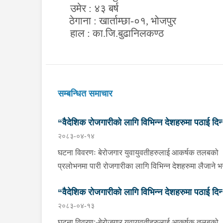
उमेर : ४३ बर्ष
ठेगाना : खार्ताम्छा-०१, भोजपुर
हाल : का.जि.बुढानिलकण्ठ
सम्बन्धित समाचार
“वैदेशिक रोजगारीको लागि विभिन्न देशहरुमा पठाई दिन्
२०८३-०४-१४
भनि ठगी गर्ने व्यक्तिहरु पक्राउ"
घटना विवरणः बेरोजगार युवायुवतीहरुलाई आकर्षक तलबको
प्रलोभनमा पारी रोजगारीका लागि विभिन्न देशहरुमा लैजाने भन्
लामो समयसम्म झुक्यानमा राखि विदेश नपठाई सम्पर्क विहीन
“वैदेशिक रोजगारीको लागि विभिन्न देशहरुमा पठाई दिन्
भएकोमा पीडितहरुले दिएको जाहेरी दरखास्त उपर अनुसन्धान
२०८३-०४-१३
हुँदा विदेश पठाउने भनि ठगी गर्ने निम्न प्रतिवादीहरुलाई काठम
भनि ठगी गर्ने व्यक्तिहरु पक्राउ"
उपत्यकाका विभिन्न स्थानहरुबाट पक्राउ गरी थप अनुसन्धा
घटना विवरण:-बेरोजगार युवायुवतीहरुलाई आकर्षक तलबको