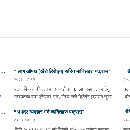
छु
“ लागू औषध (खैरो हिरोइन) सहित मानिसहरु पक्राउ ”
“ ब
२०८३-०४-१३
२०८
प्र
घटना विवरण:-जिल्ला काठमाण्डौं का.म.न.पा. वडा नं. १२ टेकु
घटन
दै
लगायतका वडा एरियामा लागू औषध खैरो हिरोईन (ब्राउन सुगर)
धर्
ओसारपसार तथा वेचविखन भई रहेको भन्ने विशेष सूचनाको
वडा 
छु
“अभद्र व्यवहार गर्ने व्यक्तिहरु पक्राउ"
“वै
आधारमा यस कार्यालयबाट खटिई गएको प्रहरी टोलीले मिति
भएक
२०८३-०४-१३
२०८
ाडौं
२०८३/०४/१२ गते अं १९;०० बजेको समयमा जिल्ला काठमाण्डौं
०८०
भनि
न
का.म.न.पा.वडा नं.१२ टेकु मयलवारीमा बा ४६ प १६२ नम्बरको
ववर
मिति २०८३।०४।१२ गते दिउसो अं.१५:४० बजेको समयमा
घटन