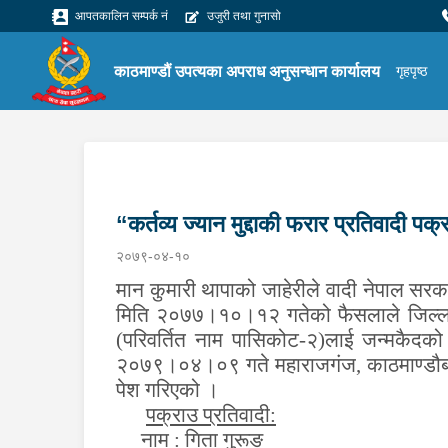
आपतकालिन सम्पर्क नं
उजुरी तथा गुनासो
काठमाण्डौं उपत्यका अपराध अनुसन्धान कार्यालय
गृहपृष्ठ
“कर्तव्य ज्यान मुद्दाकी फरार प्रतिवादी पक
२०७९-०४-१०
मान कुमारी थापाको जाहेरीले वादी नेपाल सरक
मिति २०७७।१०।१२ गतेको फैसलाले जिल्ला भो
(परिवर्तित नाम पासिकोट-२)लाई जन्मकैदक
२०७९।०
४
।
०९
गते
महाराजगंज,
का
ठमाण्डौ
पेश गरिएको ।
पक्राउ प्रतिवादी:
नाम : गिता गुरूङ