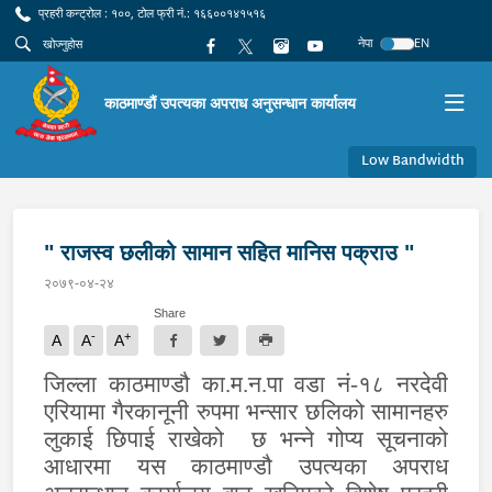
प्रहरी कन्ट्रोल : १००, टोल फ्री नं.: १६६००१४१५१६
नेपा
EN
काठमाण्डौं उपत्यका अपराध अनुसन्धान कार्यालय
Low Bandwidth
" राजस्व छलीको सामान सहित मानिस पक्राउ "
२०७९-०४-२४
Share
-
+
A
A
A
जिल्ला काठमाण्डौ का.म.न.पा वडा नं-१८ नरदेवी
एरियामा गैरकानूनी रुपमा भन्सार छलिको सामानहरु
लुकाई छिपाई राखेको छ भन्ने गोप्य सूचनाको
आधारमा यस काठमाण्डौ उपत्यका अपराध