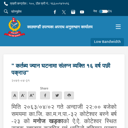
प्रहरी कन्ट्रोल : १००, टोल फ्री नं.: १६६००१४१५१६
नेपा
EN
काठमाण्डौं उपत्यका अपराध अनुसन्धान कार्यालय
Low Bandwidth
" कर्तब्य ज्यान घटनामा संलग्न व्यक्ति १६ वर्ष पछी
पक्राउ"
२०७९-०४-३१
Share
-
+
A
A
A
मिति २०६३/०४/०२ गते अन्दाजी २२:०० बजेको
समयमा का.जि. का.म.न.पा.-३२ कोटेश्वर बस्ने बर्ष
-२३ को
मनोज खड्का
को ऐ.ऐ. कोटेश्वर स्थित