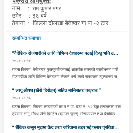
पक्राउ अभियुक्त:
नाम :
राम कुमार मगर
उमेर : ३६ बर्ष
ठेगाना : जिल्ला दोलखा बैतेश्‍वर गा.पा.-२ टार
सम्बन्धित समाचार
“वैदेशिक रोजगारीको लागि विभिन्न देशहरुमा पठाई दिन्छु भनि ठगी
२०८३-०४-१४
गर्ने व्यक्तिहरु पक्राउ"
घटना विवरणः बेरोजगार युवायुवतीहरुलाई आकर्षक तलबको प्रलोभनमा पारी
रोजगारीका लागि विभिन्न देशहरुमा लैजाने भन्दै लामो समयसम्म झुक्यानमा राखि
विदेश नपठाई सम्पर्क विहीन भएकोमा पीडितहरुले दिएको जाहेरी दरखास्त उपर
“ लागू औषध (खैरो हिरोइन) सहित मानिसहरु पक्राउ ”
अनुसन्धान हुँदा विदेश पठाउने भनि ठगी गर्ने निम्न प्रतिवादीहरुलाई काठमाडौं
उपत्यकाका विभिन्न स्थानहरुबाट पक्राउ गरी थप अनुसन्धान तथा आवश्यक
२०८३-०४-१३
कारवाहीको लागि वैदेशिक रोजगार विभाग ताहाचल, काठमाडौं पठाईएको ।
घटना विवरण:-जिल्ला काठमाण्डौं का.म.न.पा. वडा नं. १२ टेकु लगायतका वडा
पक्राउ व्यक्तिहरुको विवरणः-१. नाम थर :- पवन कुमार के.सी.
एरियामा लागू औषध खैरो हिरोईन (ब्राउन सुगर) ओसारपसार तथा वेचविखन
(बिक्रम) उमेर :- ३२ वर्ष स्थायी वतन :- जिल्ला दाङ राप्ती
भई रहेको भन्ने विशेष सूचनाको आधारमा यस कार्यालयबाट खटिई गएको प्रहरी
गा.पा. वडा नं.०६ । हाल :- जिल्ला काठमाडौं टोखा न.पा. वडा
“ बैंकिङ कसुर मुद्दामा कैद तथा जरिवाना ठहर भई फरार प्रतिवादी
टोलीले मिति २०८३/०४/१२ गते अं १९;०० बजेको समयमा जिल्ला काठमाण्डौं