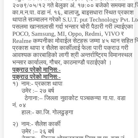
२०७९/०५/१२ गते बेलुका अं. १७:०० बजेको समयमा का.ज
का.म.न.पा. वडा नं. १६, बालाजु, बाइसधारा स्थित प्रकाश
थापाले सञ्चालन गरेको
S.U.T. put Technology Pvt. Lt
पसलमा खानतलासी गर्दा भन्सार चोरी पैठारी गरी ल्याईएका
POCO, Samsung
,
MI, Oppo, Redmi, VIVO
र
Realme
कम्पनीका मोवाईल सेटहरू जम्मा ४५ थान सहित 
प्रकाश थापा र सैलेश कार्कीलाई फेला पारी पक्राउ गरी
आवश्यक कारबाहिको लागी श्री अन्तर्राष्ट्रिय विमानस्थल
भन्सार कार्यालय, गौचर, काठमाण्डौ पठाईएको ।
पक्राउ परेको मानिस
:-
पक्राउ परेको मानिस
:-
१)
नाम
:- प्रकाश थापा
उमेर :– २७ बर्ष
ठेगाना:– जिल्ला नुवाकोट पञ्चकन्या गा.पा. वडा
नं. ०४
हाल:- का.जि. गोलढुङ्गा
२)
नाम
:- सैलेश कार्की
उमेर :– २६ बर्ष