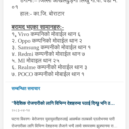
ठेगाना:– जिल्ला ओखलढुङ्गा लिखु गा.पा. वडा नं.
०१
हाल:- का.जि. बोराटार
बरामद भएका सामानहरु:-
१
.
Vivo
कम्पनिको मोवाईल थान ६
२.
Oppo
कम्पनिको मोवाईल थान २
३.
Samsung
कम्पनीको मोवाईल थान १
४.
Redmi
कम्पनीको मोवाईल थान ७
५.
MI
मोवाइल थान २५
६.
Realme
कम्पनीको मोवाईल थान ३
७.
POCO
कम्पनीको मोबाईल थान १
सम्बन्धित समाचार
“वैदेशिक रोजगारीको लागि विभिन्न देशहरुमा पठाई दिन्छु भनि ठगी
२०८३-०४-१४
गर्ने व्यक्तिहरु पक्राउ"
घटना विवरणः बेरोजगार युवायुवतीहरुलाई आकर्षक तलबको प्रलोभनमा पारी
रोजगारीका लागि विभिन्न देशहरुमा लैजाने भन्दै लामो समयसम्म झुक्यानमा राखि