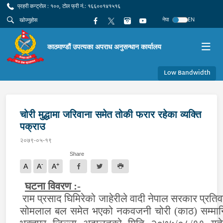
प्रहरी कन्ट्रोल : १००, टोल फ्री नं.: १६६००१४१५१६
नेपा
EN
काठमाण्डौं उपत्यका अपराध अनुसन्धान कार्यालय
Low Bandwidth
चोरी मुद्धामा जरिवाना समेत तोकी फरार रहेका व्यक्ति
पक्राउ
२०७९-०५-१९
Share
-
+
A
A
A
घटना विवरण :-
राम प्रसाद घिमिरेको जाहेरीले वादी नेपाल सरकार प्रतिव
सोमलाल बल समेत भएको नकवजनी चोरी (काठ) सम्मा