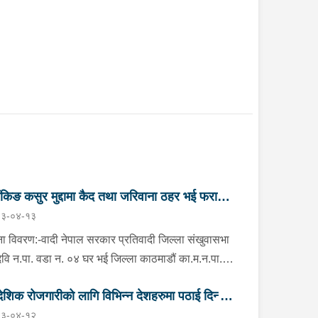
ैंकिङ कसुर मुद्दामा कैद तथा जरिवाना ठहर भई फरार
३-०४-१३
तिवादी पक्राउ”
ा विवरण:-वादी नेपाल सरकार प्रतिवादी जिल्ला संखुवासभा
मदेवि न.पा. वडा न. ०४ घर भई जिल्ला काठमाडौं का.म.न.पा.
नं. ६ बौद्ध नयाँ बस्ती बस्ने वर्ष ५९ को दुर्गा बहादुर भण्डारी
देशिक रोजगारीको लागि विभिन्न देशहरुमा पठाई दिन्छु
ो २ (दुई) वटा बैंकिङ कसुर (मुद्दा नं. ०८०-C१- ४२२१ र
३-०४-१२
-C१- ४२२२) मुद्दामा सम्मानित काठमाडौं जिल्ला अदालत,
 ठगी गर्ने व्यक्तिहरु पक्राउ"