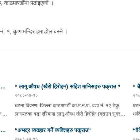
, काठमाण्डौंमा पठाइएको ।
नं. १, कृष्णमन्दिर इमाडोल बस्ने ।
छु
“ लागू औषध (खैरो हिरोइन) सहित मानिसहरु पक्राउ ”
“ ब
२०८३-०४-१३
२०८
प्र
घटना विवरण:-जिल्ला काठमाण्डौं का.म.न.पा. वडा नं. १२ टेकु
घटन
दै
लगायतका वडा एरियामा लागू औषध खैरो हिरोईन (ब्राउन सुगर)
धर्
ओसारपसार तथा वेचविखन भई रहेको भन्ने विशेष सूचनाको
वडा 
छु
“अभद्र व्यवहार गर्ने व्यक्तिहरु पक्राउ"
“वै
आधारमा यस कार्यालयबाट खटिई गएको प्रहरी टोलीले मिति
भएक
२०८३-०४-१३
२०८
ाडौं
२०८३/०४/१२ गते अं १९;०० बजेको समयमा जिल्ला काठमाण्डौं
०८०
भनि