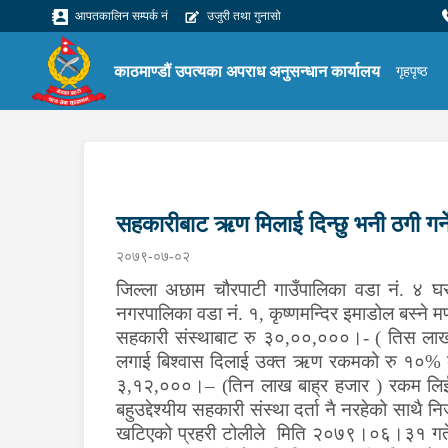
आपतकालिन सम्पर्क नं
उजुरी तथा गुनासो
काठमाण्डौं उपत्यका अपराध अनुसन्धान कार्यालय
गृहपृष्ठ
सहकारीबाट ऋण मिलाई दिन्छु भनी ठगी गर्ने
२०७९-०७-०२
जिल्ला अछाम चौरपाटी गाउँपालिका वडा नं. ४ घर भ
नगरपालिका वडा नं. १, कृष्णमन्दिर इमाडोल बस्ने मण
सहकारी संस्थाबाट रु ३०,००,०००।- ( तिस लाख 
लगाई बिश्‍वास दिलाई उक्त ऋण रकमको रु १०% को
३,१२,०००।– (तिन लाख बाह्र हजार ) रकम लिई ऋण
बहुउद्देश्यीय सहकारी संस्था दर्ता नै नरहेको साथ
खटिएको प्रहरी टोलीले मिति २०७९।०६।३१ गते