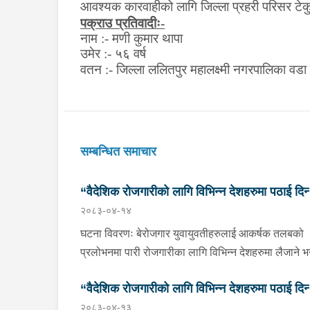
आवश्यक कारवाहीको लागि जिल्ला प्रहरी परिसर टेकु
पक्राउ प्रतिवादीः
-
नाम :
- मणी कुमार थापा
उमेर
:-
५६ वर्ष
वतन
:-
जिल्ला ललितपुर महालक्ष्मी नगरपालिका वडा 
सम्बन्धित समाचार
“वैदेशिक रोजगारीको लागि विभिन्न देशहरुमा पठाई दिन्
२०८३-०४-१४
भनि ठगी गर्ने व्यक्तिहरु पक्राउ"
घटना विवरणः बेरोजगार युवायुवतीहरुलाई आकर्षक तलबको
प्रलोभनमा पारी रोजगारीका लागि विभिन्न देशहरुमा लैजाने भन्
लामो समयसम्म झुक्यानमा राखि विदेश नपठाई सम्पर्क विहीन
“वैदेशिक रोजगारीको लागि विभिन्न देशहरुमा पठाई दिन्
भएकोमा पीडितहरुले दिएको जाहेरी दरखास्त उपर अनुसन्धान
२०८३-०४-१३
हुँदा विदेश पठाउने भनि ठगी गर्ने निम्न प्रतिवादीहरुलाई काठम
भनि ठगी गर्ने व्यक्तिहरु पक्राउ"