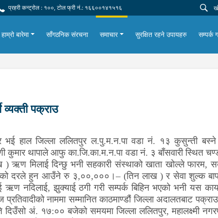
प्रहरी कन्ट्रोल : १००, टोल फ्री नं.: १६६००१४१५१६
हाम्रो बारेमा
साँगठनिक संरचना
समाचार
सुरक्षित रहने उपायहरु
सम्पर्क ग
 व्यक्ती पक्राउ
ई हाल जिल्ला ललितपुर ल.पु.म.न.पा वडा नं. १३ कुसुन्ती बस्ने नर
ी कुमार थापाले आफु का.जि.का.म.न.पा वडा नं. ३ बाँसवारी स्थित चण्ड
) ऋण मिलाई दिन्छु भनी सहकारी संस्थाको खाता खोल्ले फारम, सद
 दरले हुन आउँने रु ३,००,०००।– (तिन लाख ) र सेवा शुल्क बापत
 नदिलाई, झुक्याई ठगी गरी सम्पर्क बिहिन भएको भनी यस कार्यालयम
ै निज प्रतिवादीको नाममा सम्मानित काठमाण्डौं जिल्ला अदालतबाट पक्रा
 दिउँसो अं. १७
:
०० बजेको समयमा
जिल्ला ललितपुर, महालक्ष्मी न