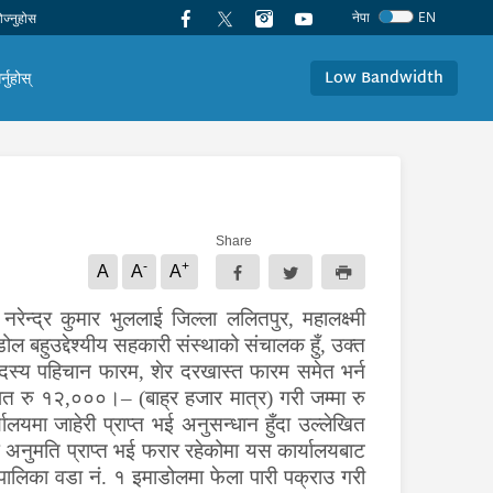
नेपा
EN
Low Bandwidth
र्नुहोस्
Share
-
+
A
A
A
ेन्द्र कुमार भुललाई जिल्ला ललितपुर, महालक्ष्मी
ोल बहुउद्देश्यीय सहकारी संस्थाको संचालक हुँ, उक्त
स्य पहिचान फारम, शेर दरखास्त फारम समेत भर्न
 रु १२,०००।– (बाह्र हजार मात्र) गरी जम्मा रु
ा जाहेरी प्राप्त भई अनुसन्धान हुँदा उल्लेखित
उ अनुमति प्राप्त भई फरार रहेकोमा
यस कार्यालयबाट
गरपालिका वडा नं. १ इमाडोलमा
फेला पारी पक्राउ गरी