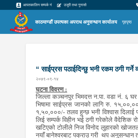
आपतकालिन सम्पर्क नं
उजुरी तथा गुनासो
काठमाण्डौं उपत्यका अपराध अनुसन्धान कार्यालय
गृहपृष्ठ
“ साईप्रस पठाईदिन्छु भनी रकम ठगी गर्ने व
२०७९-०९-१४
घटना विवरण
:
जिल्ला कञ्चनपुर भिमदत्त न.पा. वडा नं. ६ घर
भिषामा साईप्रस जानको लागि रु. १५,००,०००/-
१,५०,०००/- तलव हुन्छ भनी विश्वास दिलाई
लिई सम्पर्क विहीन भई ठगी गरेकोले वैदेशिक
खटिएको टोलीले निज विनोद लुहारको खोजतला
नयाँ बानेश्वरबाट पक्राउ गरी थप अनुसन्