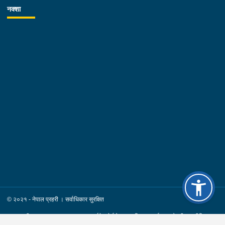
का.म.न.पा. वडा नं.२१ । पीडित संख्या :- ३ जना ।३. नाम थर :-
नक्शा
कमल श्रेष्ठ उमेर :- ३४ वर्ष स्थायी वतन :- जिल्ला चितवन
खैरहनी न.पा. वडा नं.०३ । हाल :- जिल्ला काठमाडौं
का.म.न.पा. वडा नं.१६ । देश :- अजरबैजान
रकम :- रु.४,००,०००।– (चार लाख)पक्राउ मिति :-
२०८३/०४/१२ गते ।पक्राउ स्थान :- जिल्ला काठमाडौं का.म.न.पा. वडा
नं.१६ । पीडित संख्या :- १ जना ।४. नाम थर :- शारदा श्रेष्ठ
उमेर :- ६१ वर्ष स्थायी वतन :- जिल्ला काठमाडौं
का.म.न.पा. वडा नं.०७ । देश :- फ्रान्स रकम :-
रु.७,५०,०००।– (सात लाख पचास हजार) पक्राउ मिति :-
२०८३/०४/१२ गते । पक्राउ स्थान :- जिल्ला काठमाडौं का.म.न.पा. वडा
नं.०७ । पीडित संख्या :- १ जना ।
© २०२१ - नेपाल प्रहरी । सर्वाधिकार सुरक्षित
साइट सूची
पृष्ठ भ्रमण: २८२९८
ईमेल हेर्नुहोस्
नियम र सर्त
गोपनीयता नीति