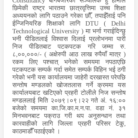
Consultancy
बागबजारको सञ्चालक हुँ हामीले
छिमेकी राष्ट्र भारतमा छात्रवृत्तिमा उच्च शिक्षा
अध्ययनको लागि पठाउने गरेका छौँ, तपाईँलाई पनि
ईन्जिनियरिङ शिक्षाको लागि
DTU ( Delhi
Technological University )
मा भर्ना गराईदिन्छु
भनी पीडितलाई विश्वास दिलाई प्रलोभनमा पारी
निज पीडितबाट पटकपटक गरि जम्मा रु.
८,००,०००/- ( अक्षेरुपी आठ लाख रुपैयाँ मात्र )
रकम लिए पश्चात् भनेको समयमा नपठाएछि
पटकपटक सम्पर्क गर्दा समेत सम्पर्क विहिन भई ठगी
गरेको भनी यस कार्यालयमा जाहेरी दरखास्त परेपछि
सन्तोष मण्डलको खोजतलास गर्ने क्रममा यस
कार्यालयबाट खटिएको प्रहरी टोलीले निज सन्तोष
मण्डललाई मिति २०७९।०९।२२ गते अं. १६:००
बजेको समयमा का.जि.का.म.न.पा. वडा नं. ३१
मिनभवनबाट पक्राउ गरी थप अनुसन्धान तथा
कारवाहीको लागि जिल्ला प्रहरी परिसर टेकु,
काठमाडौँ पठाईएको ।