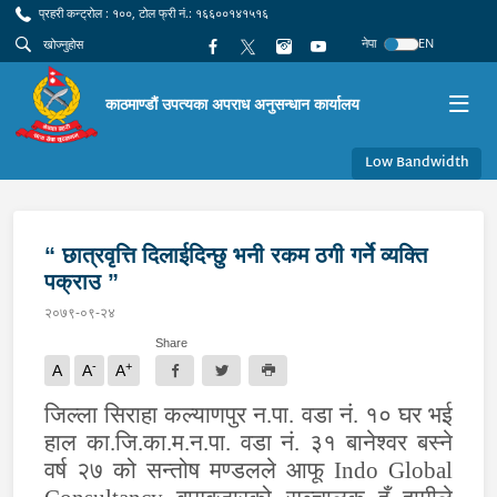
प्रहरी कन्ट्रोल : १००, टोल फ्री नं.: १६६००१४१५१६
नेपा
EN
काठमाण्डौं उपत्यका अपराध अनुसन्धान कार्यालय
Low Bandwidth
“ छात्रवृत्ति दिलाईदिन्छु भनी रकम ठगी गर्ने व्यक्ति
पक्राउ ”
२०७९-०९-२४
Share
-
+
A
A
A
जिल्ला सिराहा कल्याणपुर न.पा. वडा नं. १० घर भई
हाल का.जि.का.म.न.पा. वडा नं. ३१ बानेश्वर बस्ने
वर्ष २७ को सन्तोष मण्डलले आफू
Indo Global