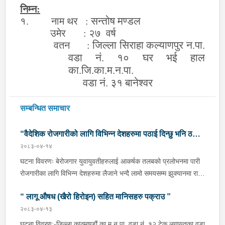
निम्न:
सन्तोष मण्डल
१. नाम थर :
उमेर : २७ वर्ष
जिल्ला सिराहा कल्याणपुर न.पा.
वतन :
वडा नं. १० घर भई हाल
का.जि.का.म.न.पा.
वडा नं. ३१ बानेश्वर
सम्बन्धित समाचार
“वैदेशिक रोजगारीको लागि विभिन्न देशहरुमा पठाई दिन्छु भनि ठगी
२०८३-०४-१४
गर्ने व्यक्तिहरु पक्राउ"
घटना विवरणः बेरोजगार युवायुवतीहरुलाई आकर्षक तलबको प्रलोभनमा पारी
रोजगारीका लागि विभिन्न देशहरुमा लैजाने भन्दै लामो समयसम्म झुक्यानमा राखि
विदेश नपठाई सम्पर्क विहीन भएकोमा पीडितहरुले दिएको जाहेरी दरखास्त उपर
“ लागू औषध (खैरो हिरोइन) सहित मानिसहरु पक्राउ ”
अनुसन्धान हुँदा विदेश पठाउने भनि ठगी गर्ने निम्न प्रतिवादीहरुलाई काठमाडौं
उपत्यकाका विभिन्न स्थानहरुबाट पक्राउ गरी थप अनुसन्धान तथा आवश्यक
२०८३-०४-१३
कारवाहीको लागि वैदेशिक रोजगार विभाग ताहाचल, काठमाडौं पठाईएको ।
घटना विवरण:-जिल्ला काठमाण्डौं का.म.न.पा. वडा नं. १२ टेकु लगायतका वडा