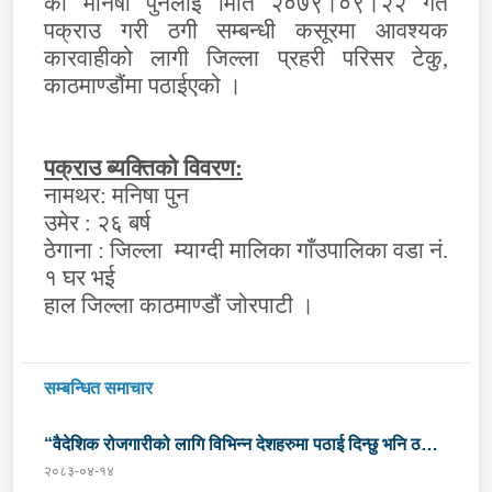
को मनिषा पुनलाई मिति २०७९।०९।२२ गते
पक्राउ गरी ठगी सम्बन्धी कसूरमा आवश्यक
कारवाहीको लागी जिल्ला प्रहरी परिसर टेकु,
काठमाण्डौंमा पठाईएको ।
पक्राउ ब्यक्तिको विवरण:
नामथर: मनिषा पुन
उमेर : २६ बर्ष
ठेगाना : जिल्ला म्याग्दी मालिका गाँउपालिका वडा नं.
१ घर भई
हाल जिल्ला काठमाण्डौं जोरपाटी ।
सम्बन्धित समाचार
“वैदेशिक रोजगारीको लागि विभिन्न देशहरुमा पठाई दिन्छु भनि ठगी
२०८३-०४-१४
गर्ने व्यक्तिहरु पक्राउ"