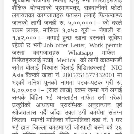
सुबिधामा रोजगारी मिलाई दिन्छु भनी पिडितहरुलाई
शैक्षिक योग्यताको प्रमाणपत्र, राहदानीको फोटो
लगायतका कागजातहरु पठाउन लगाई फिनल्याण्ड
जानको लागी जनही रु. ५,००,०००।– को दरले
रकम लाग्छ, मासिक १,०५० यूरो – नेपाली रु.
१,४२,०००।– कमाई हुन्छ खाना बस्नको सुबिधा
रहेको छ भनी
Job offer Letter, Work permit
जस्ता कागजातहरु
Whatsapp
मार्फत
पिडितहरुलाई पठाई
Medical
को लागी काठमाण्डौं
समेत बोलाई बिश्वास दिलाई पिडितहरुलाई
NIC
Asia
बैंकको खाता नं. 2805751577432001 मा
भएकी मनिषा पुनको नाममा पटक-पटक गरी रु.
७,००,०००।– (सात लाख) रकम जम्मा गर्न लगाई
सम्पर्क विहिन भई अनलाईन मार्फत ठगी गरेको
उजुरीको आधारमा प्रारम्भिक अनुसन्धान एवं
खोजतलास गर्दै जाँदा उक्त ठगी कार्यमा संलग्न
जिल्ला म्याग्दी मालिका गाँउपालिका वडा नं. १ घर
भई हाल जिल्ला काठमाण्डौं जोरपाटी बस्ने बर्ष २६