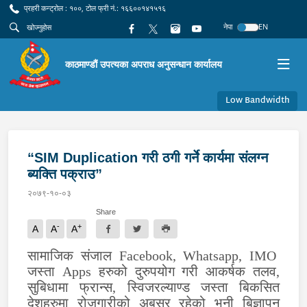
प्रहरी कन्ट्रोल : १००, टोल फ्री नं.: १६६००१४१५१६
नेपा
EN
काठमाण्डौं उपत्यका अपराध अनुसन्धान कार्यालय
Low Bandwidth
“SIM Duplication गरी ठगी गर्ने कार्यमा संलग्न
ब्यक्ति पक्राउ”
२०७९-१०-०३
Share
-
+
A
A
A
सामाजिक संजाल
Facebook, Whatsapp, IMO
जस्ता
Apps
हरुको दुरुपयोग गरी आकर्षक तलव,
सुबिधामा फ्रान्स, स्विजरल्याण्ड जस्ता बिकसित
देशहरुमा रोजगारीको अबसर रहेको भनी बिज्ञापन