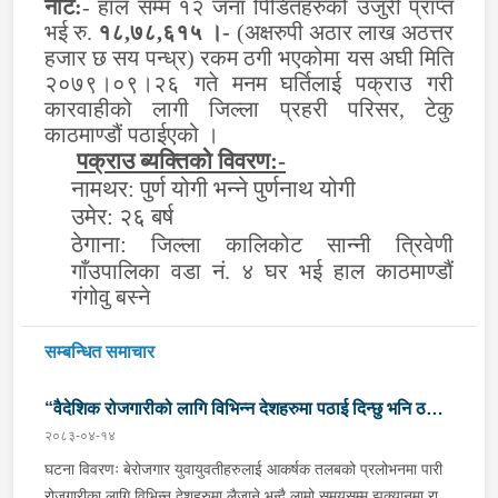
नोट:
- हाल सम्म १२ जना पिडितहरुको उजुरी प्राप्त
भई रु.
१८,७८,६१५ ।-
(अक्षरुपी अठार लाख अठत्तर
हजार छ सय पन्ध्र) रकम ठगी भएकोमा यस अघी मिति
२०७९।०९।२६ गते मनम घर्तिलाई पक्राउ गरी
कारवाहीको लागी जिल्ला प्रहरी परिसर, टेकु
काठमाण्डौं पठाईएको ।
पक्राउ ब्यक्तिको विवरण:-
नामथर: पुर्ण योगी भन्ने पुर्णनाथ योगी
उमेर: २६ बर्ष
ठेगाना:
जिल्ला कालिकोट सान्नी त्रिवेणी
गाँउपालिका वडा नं. ४ घर भई हाल काठमाण्डौं
गंगोवु बस्ने
सम्बन्धित समाचार
“वैदेशिक रोजगारीको लागि विभिन्न देशहरुमा पठाई दिन्छु भनि ठगी
२०८३-०४-१४
गर्ने व्यक्तिहरु पक्राउ"
घटना विवरणः बेरोजगार युवायुवतीहरुलाई आकर्षक तलबको प्रलोभनमा पारी
रोजगारीका लागि विभिन्न देशहरुमा लैजाने भन्दै लामो समयसम्म झुक्यानमा राखि