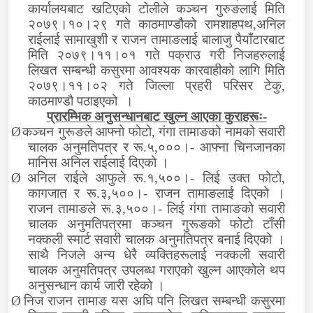
कार्यालयबाट खटिएको टोलीले कञ्चन गुरुङलाई
मिति
२०७९।
१०
।
२९
गते
का
ठमाण्डौको रामशाहपथ,अनिल
राईलाई सामाखुशी र राजन तामाङलाई बालाजु पैयाँटारबाट
मिति २०७९।११।०१ गते पक्राउ गरी निजहरुलाई
लिखत सम्बन्धी कसुरमा आवश्यक कारवाहीको लागि मिति
२०७९।११।०२ गते जिल्ला प्रहरी परिसर टेकु,
काठमाण्डौ पठाइएको ।
प्रारम्भिक अनुसन्धानबाट खुल्न आएका कुराहरूः-
Ø
कञ्चन गुरूङले आफ्नो फोटो, गंगा तामाङको नामको सवारी
चालक अनुमतिपत्र र रू.५,०००।- आफ्ना चिनजानका
मानिस अनिल राईलाई दिएको ।
Ø
अनिल राईले आफुले रू.१,५००।- लिई उक्त फोटो,
कागजात र रू.३,५००।- राजन तामाङलाई दिएको ।
राजन तामाङले रू.३,५००।- लिई गंगा तामाङको सवारी
चालक अनुमतिपत्रमा कञ्चन गुरूङको फोटो टाँसी
नक्कली स्मार्ट सवारी चालक अनुमतिपत्र बनाई दिएको ।
साथै निजले अन्य धेरै व्यक्तिहरूलाई नक्कली सवारी
चालक अनुमतिपत्र उपलब्ध गराएको खुल्न आएकोले थप
अनुसन्धान कार्य जारी रहेको ।
Ø
निज राजन तामाङ यस अघि पनि लिखत सम्बन्धी कसुरमा