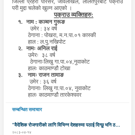
जिल्ला प्रहरी परिसर, जावलाखेल, ललितपुरबाट पक्राउ
परी मुद्दा चलेको खुल्न आएको ।
पक्राउ व्यक्तिहरु:
१.
नाम :
कञ्चन
गुरूङ
उमेर : ३४ वर्ष
ठेगाना : पोखरा, म.न.पा.०१ कास्की
हाल : ल.पु.नखिपोट
२.
नामः अनिल राई
उमेरः ३८ वर्ष
ठेगानाःलिखु गा.पा.०४,नुवाकोट
हालः काठमाण्डौ टोखा
३.
नामः राजन तामाङ
उमेर
:
३६ वर्ष
ठेगानाः लिखु गा.पा.०४, नुवाकोट
हालः
काठमाण्डौ तारकेश्ववर
सम्बन्धित समाचार
“वैदेशिक रोजगारीको लागि विभिन्न देशहरुमा पठाई दिन्छु भनि ठगी
२०८३-०४-१४
गर्ने व्यक्तिहरु पक्राउ"