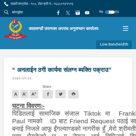
प्रहरी कन्ट्रोल : १००, टोल फ्री नं.: १६६००१४१५१६
नेपा
EN
काठमाण्डौं उपत्यका अपराध अनुसन्धान कार्यालय
Low Bandwidth
“ अनलाईन ठगी कार्यमा संलग्न ब्यक्ति पक्राउ”
२०७९-११-२९
Share
-
+
A
A
A
घटना विवरणः-
पिडितलाई
सामाजिक संजाल
Tiktok
मा
Frankl
Paul
नामको
ID
बाट
Friend Request
पठाई स
बनाई
निजले
आफू ईंगल्याण्डको नागरीक हुँ
,
मेरो श्रीमत