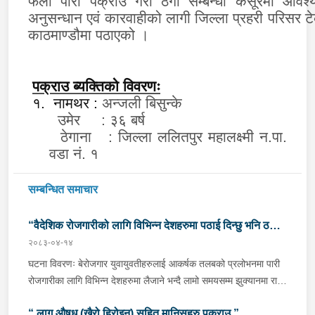
फेला पारी पक्राउ गरी ठगी सम्बन्धी कसूरमा आवश
अनुसन्धान एवं कारवाहीको लागी जिल्ला प्रहरी परिसर टे
काठमाण्डौमा पठाएको ।
पक्राउ ब्यक्तिको विवरणः
१.
नामथर
:
अन्जली बिसुन्के
उमेर
:
३६ बर्ष
ठेगाना
:
जिल्ला ललितपुर महालक्ष्मी न.पा.
वडा नं. १
सम्बन्धित समाचार
“वैदेशिक रोजगारीको लागि विभिन्न देशहरुमा पठाई दिन्छु भनि ठगी
२०८३-०४-१४
गर्ने व्यक्तिहरु पक्राउ"
घटना विवरणः बेरोजगार युवायुवतीहरुलाई आकर्षक तलबको प्रलोभनमा पारी
रोजगारीका लागि विभिन्न देशहरुमा लैजाने भन्दै लामो समयसम्म झुक्यानमा राखि
विदेश नपठाई सम्पर्क विहीन भएकोमा पीडितहरुले दिएको जाहेरी दरखास्त उपर
“ लागू औषध (खैरो हिरोइन) सहित मानिसहरु पक्राउ ”
अनुसन्धान हुँदा विदेश पठाउने भनि ठगी गर्ने निम्न प्रतिवादीहरुलाई काठमाडौं