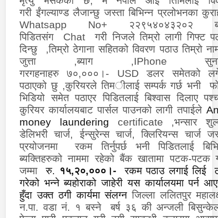
मृत्यु भैसकेको छ
,
म नेपाल आई तिमिलाई विव
गरी
ईंगल्याण्ड
लैजान्छु
जस्ता
बिभिन्न प्रलोभनका
कुरा
Whatsapp
No
+
२२९५४०४३२०२
पिडितसंग
Chat
गरी
निजले तिम्रो लागी गिफ्ट प
दिन्छु
,
तिम्रो ठेगाना सहितको विवरण पठाउ
तिम्रो ना
जुत्ता
,
ब्याग
,
IPhone
सु
गरगहनाहरु
७०
,
०००।
-
USD
डलर समेतको लग
पठाएको छु
,
कुरियरले तिम
ी
लाई सम्पर्क गर्छ भनी फ
भिडियो समेत पठाएर पिडितलाई बिश्वास दिलाए पश्
कुरियर कार्यालयबाट
पार्सल पाउनको लागी
तपाईले
An
money laundering
certificate
,
भन्सार शुल
डेलिभरी चार्ज
, ईन्सुरेन्स चार्ज, क्लिरियन्स चार्ज
जस्
प्रयोजनमा
रकम तिर्नुपर्छ भनी
पिडितलाई
बिभि
ब्यक्तिहरुको नाममा रहेको बैंक खातामा
पटक-पटक
जम्मा
रु
.
१५
,
२०
,
०००।
-
रकम पठाउ लगाई लिई ठ
गरेको भन्ने ब्यहोराको जाहेरी यस कार्यालयमा पर्न आ
हुँदा उक्त ठगी कार्यमा संलग्न
जिल्ला ललितपुर महालक्ष
न.पा. वडा नं. १ बस्ने बर्ष ३६ की अन्जली बिसुन्के