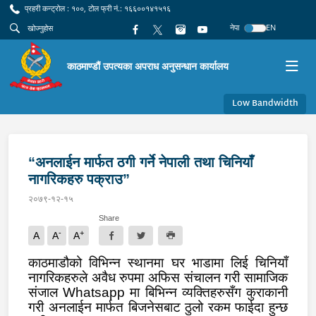
प्रहरी कन्ट्रोल : १००, टोल फ्री नं.: १६६००१४१५१६
नेपा
EN
काठमाण्डौं उपत्यका अपराध अनुसन्धान कार्यालय
Low Bandwidth
“अनलाईन मार्फत ठगी गर्ने नेपाली तथा चिनियाँ
नागरिकहरु पक्राउ”
२०७९-१२-१५
Share
-
+
A
A
A
काठमाडौको विभिन्न स्थानमा घर भाडामा लिई चिनियाँ
नागरिकहरुले
अवैध रुपमा
अफिस संचालन गरी सामाजिक
संजाल
Whatsapp
मा बिभिन्न व्यक्तिहरुसँग कुराकानी
गरी अनलाईन मार्फत बिजनेसबाट ठुलो रकम फाईदा हुन्छ