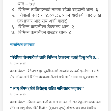
थान – ७४
४.
बिभिन्न ब्यक्तिहरुको नाममा रहेको राहदानी थान- ६
५.
नेपाली नगद रु ४,०१,८८०।-( अक्षेरुपी चार लाख
एक हजार आठ सय असी मात्र)
६.
बिभिन्न कम्पनीका
डेक्सटप थान- २
७.
बिभिन्न कम्पनीका राउटर थान- ४
सम्बन्धित समाचार
“वैदेशिक रोजगारीको लागि विभिन्न देशहरुमा पठाई दिन्छु भनि ठगी
२०८३-०४-१४
गर्ने व्यक्तिहरु पक्राउ"
घटना विवरणः बेरोजगार युवायुवतीहरुलाई आकर्षक तलबको प्रलोभनमा पारी
रोजगारीका लागि विभिन्न देशहरुमा लैजाने भन्दै लामो समयसम्म झुक्यानमा राखि
विदेश नपठाई सम्पर्क विहीन भएकोमा पीडितहरुले दिएको जाहेरी दरखास्त उपर
“ लागू औषध (खैरो हिरोइन) सहित मानिसहरु पक्राउ ”
अनुसन्धान हुँदा विदेश पठाउने भनि ठगी गर्ने निम्न प्रतिवादीहरुलाई काठमाडौं
उपत्यकाका विभिन्न स्थानहरुबाट पक्राउ गरी थप अनुसन्धान तथा आवश्यक
२०८३-०४-१३
कारवाहीको लागि वैदेशिक रोजगार विभाग ताहाचल, काठमाडौं पठाईएको ।
घटना विवरण:-जिल्ला काठमाण्डौं का.म.न.पा. वडा नं. १२ टेकु लगायतका वडा
पक्राउ व्यक्तिहरुको विवरणः-१. नाम थर :- पवन कुमार के.सी.
एरियामा लागू औषध खैरो हिरोईन (ब्राउन सुगर) ओसारपसार तथा वेचविखन