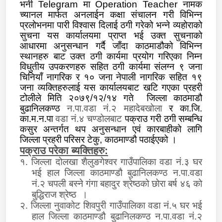
भनी
Telegram
मा
Operation Teacher
नामक
च्यानल मार्फत अनलाईन कक्षा संचालन गरी विभिन्न
प्रलोभनमा पारी विश्वास दिलाई ठगी गरेको भन्ने व्यहोराको
सुचना
यस कार्यालयमा प्राप्त भई उक्त
सुचना
को
आधारमा अनुसन्धान गर्दै जाँदा काठमाडौको विभिन्न
स्थानहरु बाट उक्त ठगी कार्यमा प्रयोग गरिएका निम्न
विधुतीय उपकरणहरु सहित ठगी कार्यमा
संलग्न ९ जना
चिनियाँ नागरिक र १० जना नेपाली नागरिक सहित १९
जना व्यक्तिहरुलाई यस कार्यालयबाट खटि गएका प्रहरी
टोलीले मिति २०७९/१२/१४ गते जिल्ला काठमाडौ
बुढानिलकण्ठ
न.पा.वडा नं.२ महादेबखोला
र का.जि.
का.म.न.पा
वडा नं.४ चण्डोलबाट
पक्राउ गरी ठगी सम्बन्धि
कसुर अन्तर्गत थप अनुसन्धान एवं कारबाहीको लागि
जिल्ला प्रहरी परिसर टेकु, काठमाण्डौ पठाईएको ।
पक्राउ परेका ब्यक्तिहरु:
१. जिल्ला
दोलखा शैलुङगेश्वर गाउँपालिका वडा नं.३ घर
भई हाल जिल्ला काठमाण्डौ बुढानिलकण्ठ न.पा.वडा
नं.२ चपली बस्ने गंगा बहादुर श्रेष्ठको छोरा बर्ष ४६ को
बुद्धिराज श्रेष्ठ
।
२. जिल्ला
नुवाकोट शिवपुरी गाउँपालिका वडा नं.५ घर भई
हाल जिल्ला काठमाण्डौ बुढानिलकण्ठ न.पा.वडा नं.२