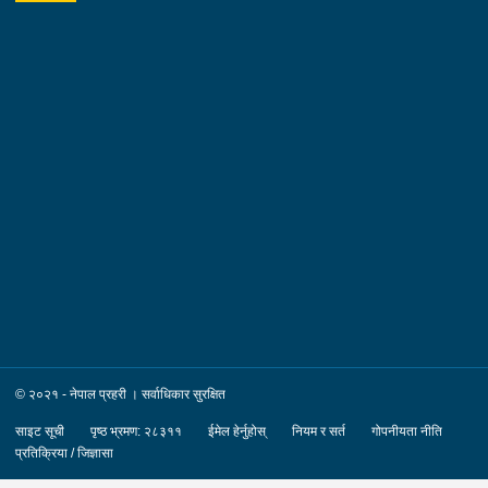
खैरहनी न.पा. वडा नं.०३ । हाल :- जिल्ला काठमाडौं
का.म.न.पा. वडा नं.१६ । देश :- अजरबैजान
रकम :- रु.४,००,०००।– (चार लाख)पक्राउ मिति :-
२०८३/०४/१२ गते ।पक्राउ स्थान :- जिल्ला काठमाडौं का.म.न.पा. वडा
नं.१६ । पीडित संख्या :- १ जना ।४. नाम थर :- शारदा श्रेष्ठ
उमेर :- ६१ वर्ष स्थायी वतन :- जिल्ला काठमाडौं
का.म.न.पा. वडा नं.०७ । देश :- फ्रान्स रकम :-
रु.७,५०,०००।– (सात लाख पचास हजार) पक्राउ मिति :-
२०८३/०४/१२ गते । पक्राउ स्थान :- जिल्ला काठमाडौं का.म.न.पा. वडा
नं.०७ । पीडित संख्या :- १ जना ।
© २०२१ - नेपाल प्रहरी । सर्वाधिकार सुरक्षित
साइट सूची
पृष्ठ भ्रमण: २८३११
ईमेल हेर्नुहोस्
नियम र सर्त
गोपनीयता नीति
प्रतिक्रिया / जिज्ञासा